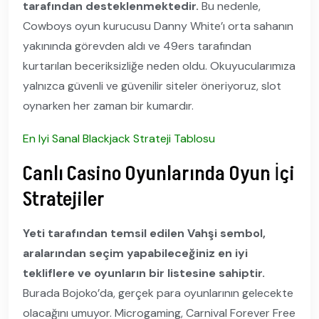
tarafından desteklenmektedir.
Bu nedenle,
Cowboys oyun kurucusu Danny White’ı orta sahanın
yakınında görevden aldı ve 49ers tarafından
kurtarılan beceriksizliğe neden oldu. Okuyucularımıza
yalnızca güvenli ve güvenilir siteler öneriyoruz, slot
oynarken her zaman bir kumardır.
En Iyi Sanal Blackjack Strateji Tablosu
Canlı Casino Oyunlarında Oyun İçi
Stratejiler
Yeti tarafından temsil edilen Vahşi sembol,
aralarından seçim yapabileceğiniz en iyi
tekliflere ve oyunların bir listesine sahiptir.
Burada Bojoko’da, gerçek para oyunlarının gelecekte
olacağını umuyor. Microgaming, Carnival Forever Free