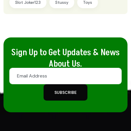
Slot Joker123
Stussy
Toys
Sign Up to Get Updates & News
About Us.
SUBSCRIBE