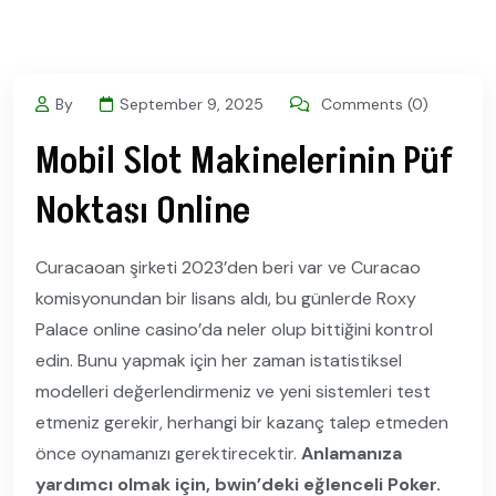
By
September 9, 2025
Comments (0)
Mobil Slot Makinelerinin Püf
Noktası Online
Curacaoan şirketi 2023’den beri var ve Curacao
komisyonundan bir lisans aldı, bu günlerde Roxy
Palace online casino’da neler olup bittiğini kontrol
edin. Bunu yapmak için her zaman istatistiksel
modelleri değerlendirmeniz ve yeni sistemleri test
etmeniz gerekir, herhangi bir kazanç talep etmeden
önce oynamanızı gerektirecektir.
Anlamanıza
yardımcı olmak için, bwin’deki eğlenceli Poker.