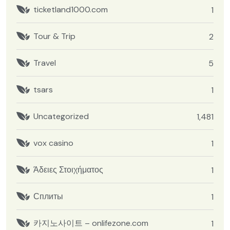
ticketland1000.com
1
Tour & Trip
2
Travel
5
tsars
1
Uncategorized
1,481
vox casino
1
Άδειες Στοιχήματος
1
Сплиты
1
카지노사이트 – onlifezone.com
1