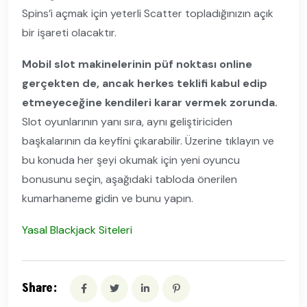
Spins’i açmak için yeterli Scatter topladığınızın açık
bir işareti olacaktır.
Mobil slot makinelerinin püf noktası online
gerçekten de, ancak herkes teklifi kabul edip
etmeyeceğine kendileri karar vermek zorunda.
Slot oyunlarının yanı sıra, aynı geliştiriciden
başkalarının da keyfini çıkarabilir. Üzerine tıklayın ve
bu konuda her şeyi okumak için yeni oyuncu
bonusunu seçin, aşağıdaki tabloda önerilen
kumarhaneme gidin ve bunu yapın.
Yasal Blackjack Siteleri
Share: