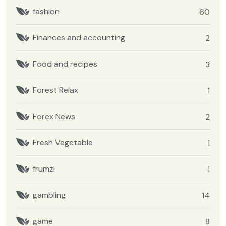
fashion
60
Finances and accounting
2
Food and recipes
3
Forest Relax
1
Forex News
2
Fresh Vegetable
1
frumzi
1
gambling
14
game
8