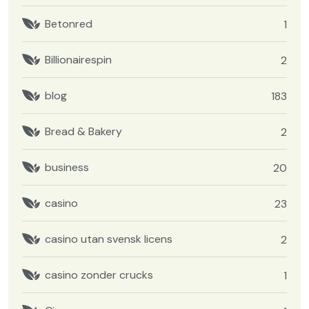
Betonred
1
Billionairespin
2
blog
183
Bread & Bakery
2
business
20
casino
23
casino utan svensk licens
2
casino zonder crucks
1