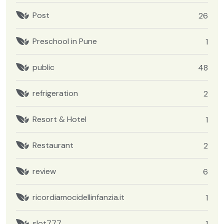
Post
26
Preschool in Pune
1
public
48
refrigeration
2
Resort & Hotel
1
Restaurant
2
review
6
ricordiamocidellinfanzia.it
1
slot777
1