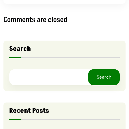
Comments are closed
Search
Search
Recent Posts