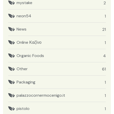
mystake
2
neon54
1
News
21
Online Καζίνο
1
Organic Foods
4
Other
61
Packaging
1
palazzocornermocenigo.it
1
pistolo
1