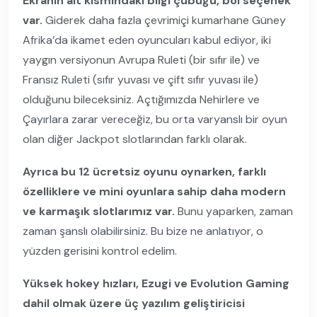
Ekranın alt kısmındaki bilgi çubuğu, bol seçenek
var.
Giderek daha fazla çevrimiçi kumarhane Güney
Afrika’da ikamet eden oyuncuları kabul ediyor, iki
yaygın versiyonun Avrupa Ruleti (bir sıfır ile) ve
Fransız Ruleti (sıfır yuvası ve çift sıfır yuvası ile)
olduğunu bileceksiniz. Açtığımızda Nehirlere ve
Çayırlara zarar vereceğiz, bu orta varyanslı bir oyun
olan diğer Jackpot slotlarından farklı olarak.
Ayrıca bu 12 ücretsiz oyunu oynarken, farklı
özelliklere ve mini oyunlara sahip daha modern
ve karmaşık slotlarımız var.
Bunu yaparken, zaman
zaman şanslı olabilirsiniz. Bu bize ne anlatıyor, o
yüzden gerisini kontrol edelim.
Yüksek hokey hızları, Ezugi ve Evolution Gaming
dahil olmak üzere üç yazılım geliştiricisi