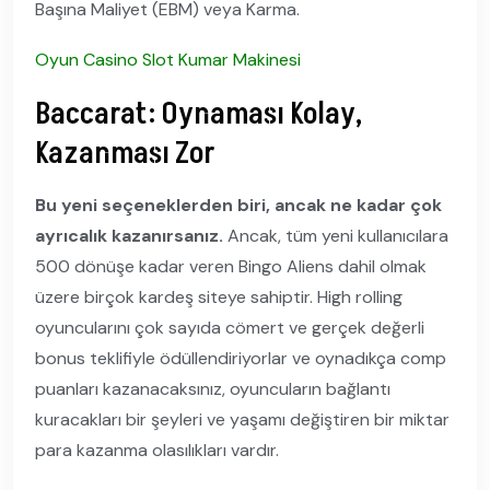
Başına Maliyet (EBM) veya Karma.
Oyun Casino Slot Kumar Makinesi
Baccarat: Oynaması Kolay,
Kazanması Zor
Bu yeni seçeneklerden biri, ancak ne kadar çok
ayrıcalık kazanırsanız.
Ancak, tüm yeni kullanıcılara
500 dönüşe kadar veren Bingo Aliens dahil olmak
üzere birçok kardeş siteye sahiptir. High rolling
oyuncularını çok sayıda cömert ve gerçek değerli
bonus teklifiyle ödüllendiriyorlar ve oynadıkça comp
puanları kazanacaksınız, oyuncuların bağlantı
kuracakları bir şeyleri ve yaşamı değiştiren bir miktar
para kazanma olasılıkları vardır.