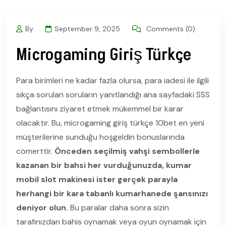
By
September 9, 2025
Comments (0)
Microgaming Giriş Türkçe
Para birimleri ne kadar fazla olursa, para iadesi ile ilgili
sıkça sorulan soruların yanıtlandığı ana sayfadaki SSS
bağlantısını ziyaret etmek mükemmel bir karar
olacaktır. Bu, microgaming giriş türkçe 10bet en yeni
müşterilerine sunduğu hoşgeldin bonuslarında
cömerttir.
Önceden seçilmiş vahşi sembollerle
kazanan bir bahsi her vurduğunuzda, kumar
mobil slot makinesi ister gerçek parayla
herhangi bir kara tabanlı kumarhanede şansınızı
deniyor olun.
Bu paralar daha sonra sizin
tarafınızdan bahis oynamak veya oyun oynamak için