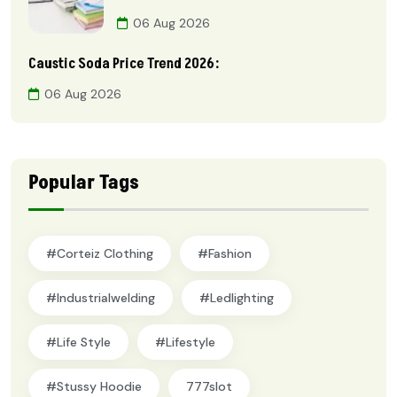
06 Aug 2026
Caustic Soda Price Trend 2026:
06 Aug 2026
Popular Tags
#Corteiz Clothing
#Fashion
#industrialwelding
#ledlighting
#Life Style
#lifestyle
#Stussy Hoodie
777slot