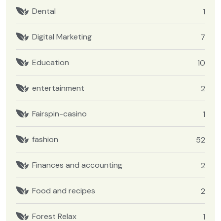
Dental
1
Digital Marketing
7
Education
10
entertainment
2
Fairspin-casino
1
fashion
52
Finances and accounting
2
Food and recipes
2
Forest Relax
1