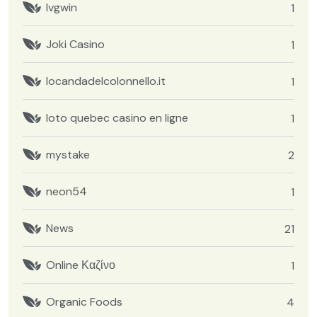
Ivgwin
1
Joki Casino
1
locandadelcolonnello.it
1
loto quebec casino en ligne
1
mystake
2
neon54
1
News
21
Online Καζίνο
1
Organic Foods
4