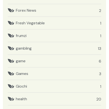
Forex News
2
Fresh Vegetable
1
frumzi
1
gambling
13
game
6
Games
3
Giochi
1
health
20