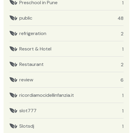
Preschool in Pune
1
public
48
refrigeration
2
Resort & Hotel
1
Restaurant
2
review
6
ricordiamocidellinfanzia.it
1
slot777
1
Slotsdj
1