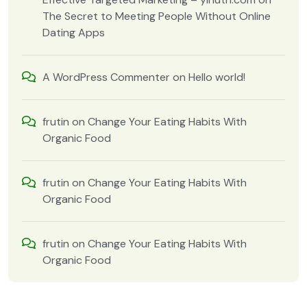
The Secret to Meeting People Without Online
Dating Apps
A WordPress Commenter
on
Hello world!
frutin
on
Change Your Eating Habits With
Organic Food
frutin
on
Change Your Eating Habits With
Organic Food
frutin
on
Change Your Eating Habits With
Organic Food