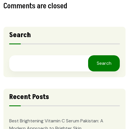
Comments are closed
Search
Search
Recent Posts
Best Brightening Vitamin C Serum Pakistan: A
Modern Approach to Brighter Skin