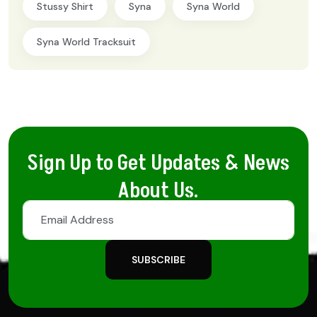
Stussy Shirt
Syna
Syna World
Syna World Tracksuit
Sign Up to Get Updates & News
About Us.
SUBSCRIBE