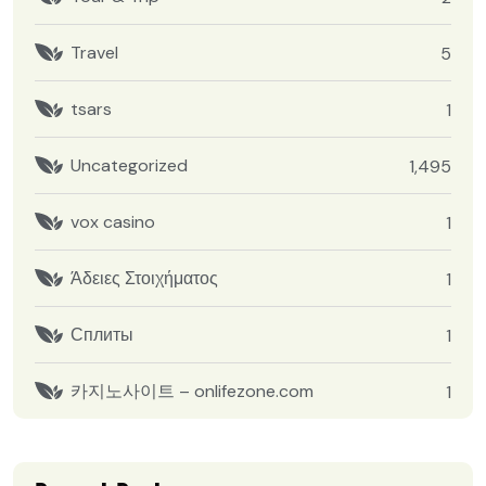
Travel
5
tsars
1
Uncategorized
1,495
vox casino
1
Άδειες Στοιχήματος
1
Сплиты
1
카지노사이트 – onlifezone.com
1