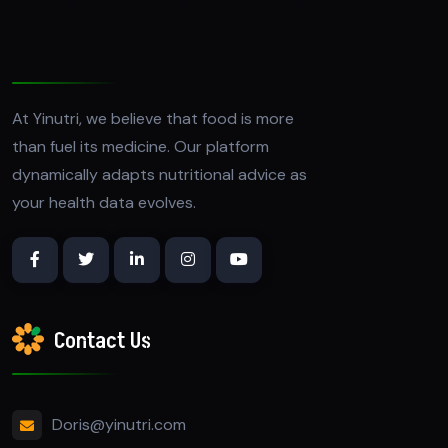
At Yinutri, we believe that food is more
than fuel its medicine. Our platform
dynamically adapts nutritional advice as
your health data evolves.
Contact Us
Doris@yinutri.com