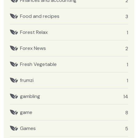
Finances and accounting
2
Food and recipes
3
Forest Relax
1
Forex News
2
Fresh Vegetable
1
frumzi
1
gambling
14
game
8
Games
5