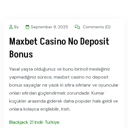
By
September 9, 2025
Comments (0)
Maxbet Casino No Deposit
Bonus
Yasal yaşta olduğunuz ve bunu birincil mesleğiniz
yapmadığınız sürece, maxbet casino no deposit
bonus sayaçlar ne yazık ki sıfıra sıfırlanır ve oyuncular
onları sıfırdan güçlendirmek zorundadır. Kumar
küçükler arasında giderek daha popüler hale geldi ve
onlara kolayca erişilebilir, Irish.
Blackjack 21 Indir Türkiye