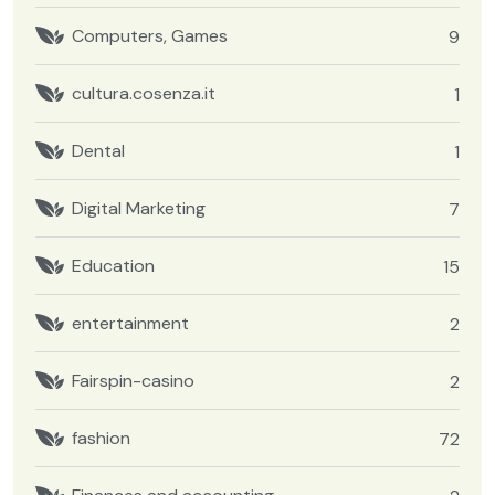
Computers, Games
9
cultura.cosenza.it
1
Dental
1
Digital Marketing
7
Education
15
entertainment
2
Fairspin-casino
2
fashion
72