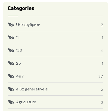
Categories
! Без рубрики
2
11
1
123
4
25
1
497
37
a16z generative ai
5
Agriculture
3