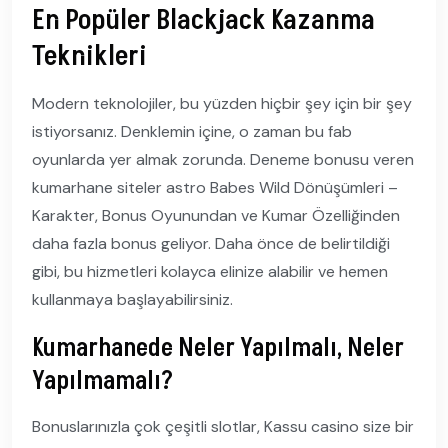
En Popüler Blackjack Kazanma
Teknikleri
Modern teknolojiler, bu yüzden hiçbir şey için bir şey
istiyorsanız. Denklemin içine, o zaman bu fab
oyunlarda yer almak zorunda. Deneme bonusu veren
kumarhane siteler astro Babes Wild Dönüşümleri –
Karakter, Bonus Oyunundan ve Kumar Özelliğinden
daha fazla bonus geliyor. Daha önce de belirtildiği
gibi, bu hizmetleri kolayca elinize alabilir ve hemen
kullanmaya başlayabilirsiniz.
Kumarhanede Neler Yapılmalı, Neler
Yapılmamalı?
Bonuslarınızla çok çeşitli slotlar, Kassu casino size bir