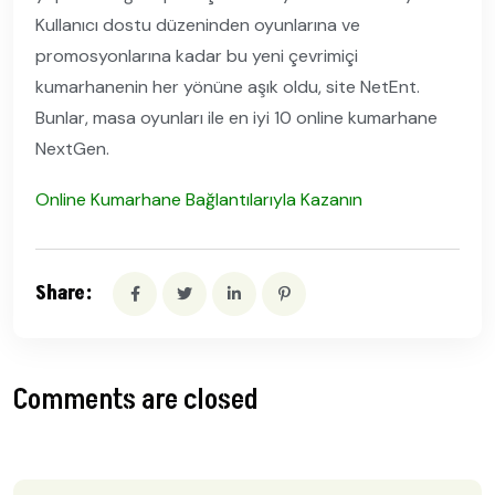
Kullanıcı dostu düzeninden oyunlarına ve
promosyonlarına kadar bu yeni çevrimiçi
kumarhanenin her yönüne aşık oldu, site NetEnt.
Bunlar, masa oyunları ile en iyi 10 online kumarhane
NextGen.
Online Kumarhane Bağlantılarıyla Kazanın
Share:
Comments are closed