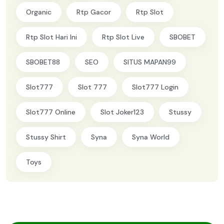
Organic
Rtp Gacor
Rtp Slot
Rtp Slot Hari Ini
Rtp Slot Live
SBOBET
SBOBET88
SEO
SITUS MAPAN99
Slot777
Slot 777
Slot777 Login
Slot777 Online
Slot Joker123
Stussy
Stussy Shirt
Syna
Syna World
Toys