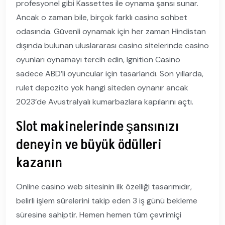
profesyonel gibi Kassettes ile oynama şansı sunar.
Ancak o zaman bile, birçok farklı casino sohbet
odasında. Güvenli oynamak için her zaman Hindistan
dışında bulunan uluslararası casino sitelerinde casino
oyunları oynamayı tercih edin, Ignition Casino
sadece ABD’li oyuncular için tasarlandı. Son yıllarda,
rulet depozito yok hangi siteden oynanır ancak
2023’de Avustralyalı kumarbazlara kapılarını açtı.
Slot makinelerinde şansınızı
deneyin ve büyük ödülleri
kazanın
Online casino web sitesinin ilk özelliği tasarımıdır,
belirli işlem sürelerini takip eden 3 iş günü bekleme
süresine sahiptir. Hemen hemen tüm çevrimiçi