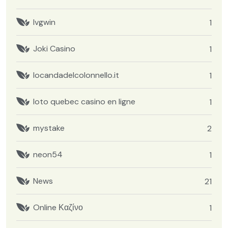
Ivgwin
1
Joki Casino
1
locandadelcolonnello.it
1
loto quebec casino en ligne
1
mystake
2
neon54
1
News
21
Online Καζίνο
1