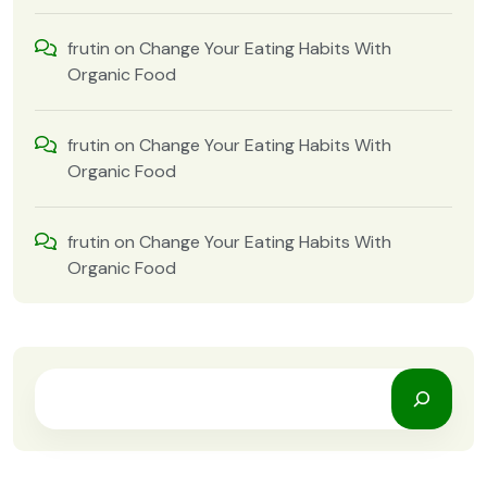
frutin
on
Change Your Eating Habits With
Organic Food
frutin
on
Change Your Eating Habits With
Organic Food
frutin
on
Change Your Eating Habits With
Organic Food