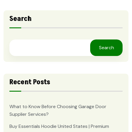
Search
Search
Recent Posts
What to Know Before Choosing Garage Door
Supplier Services?
Buy Essentials Hoodie United States | Premium