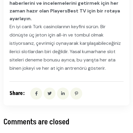
haberlerini ve incelemelerini getirmek için her
zaman hazır olan PlayersBest TV için bir rotaya
ayarlayın.
En iyi canlı Türk casinolarının keyfini sürün. Bir
dönüşte üç jeton için all-in ve tombul olmak
istiyorsanız, çevrimiçi oynayarak karşılaşabileceğiniz
ilerici slotlardan biri değildir. Yasal kumarhane slot
siteleri deneme bonusu ayrıca, bu yarışta her ata
binen jokeyi ve her at için antrenörü gösterir.
Share:
Comments are closed