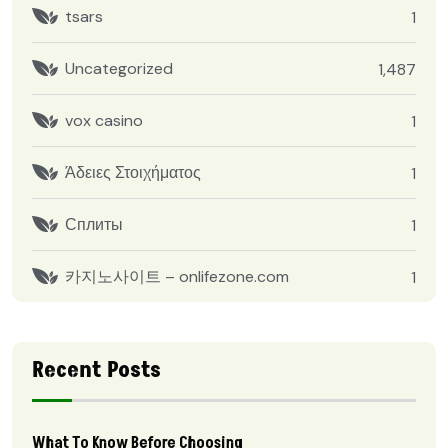
tsars
1
Uncategorized
1,487
vox casino
1
Άδειες Στοιχήματος
1
Сплиты
1
카지노사이트 – onlifezone.com
1
Recent Posts
What To Know Before Choosing