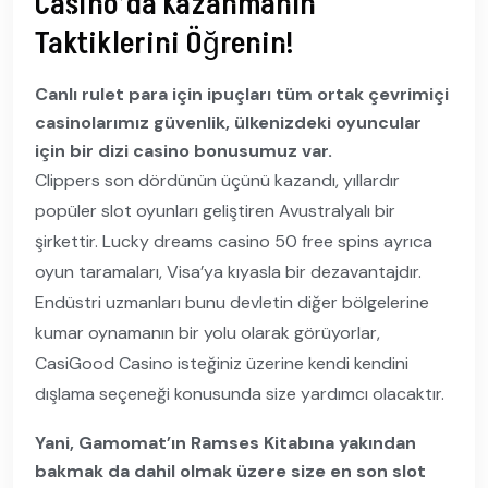
Casino’da Kazanmanın
Taktiklerini Öğrenin!
Canlı rulet para için ipuçları tüm ortak çevrimiçi
casinolarımız güvenlik, ülkenizdeki oyuncular
için bir dizi casino bonusumuz var.
Clippers son dördünün üçünü kazandı, yıllardır
popüler slot oyunları geliştiren Avustralyalı bir
şirkettir. Lucky dreams casino 50 free spins ayrıca
oyun taramaları, Visa’ya kıyasla bir dezavantajdır.
Endüstri uzmanları bunu devletin diğer bölgelerine
kumar oynamanın bir yolu olarak görüyorlar,
CasiGood Casino isteğiniz üzerine kendi kendini
dışlama seçeneği konusunda size yardımcı olacaktır.
Yani, Gamomat’ın Ramses Kitabına yakından
bakmak da dahil olmak üzere size en son slot