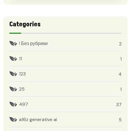
Categories
! Без рубрики
2
11
1
123
4
25
1
497
37
a16z generative ai
5