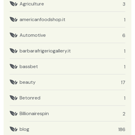
Agriculture
3
americanfoodshop.it
1
Automotive
6
barbarafrigeriogallery.it
1
bassbet
1
beauty
17
Betonred
1
Billionairespin
2
blog
186