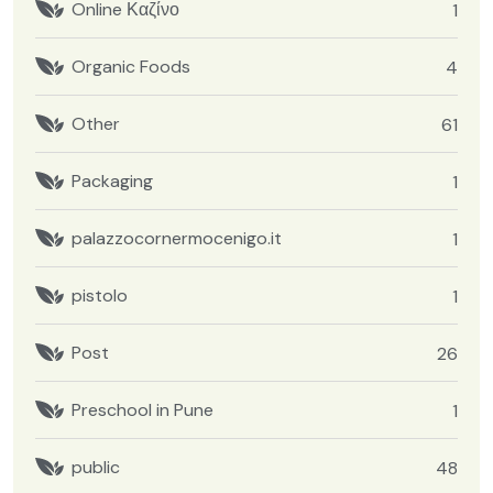
Online Καζίνο
1
Organic Foods
4
Other
61
Packaging
1
palazzocornermocenigo.it
1
pistolo
1
Post
26
Preschool in Pune
1
public
48