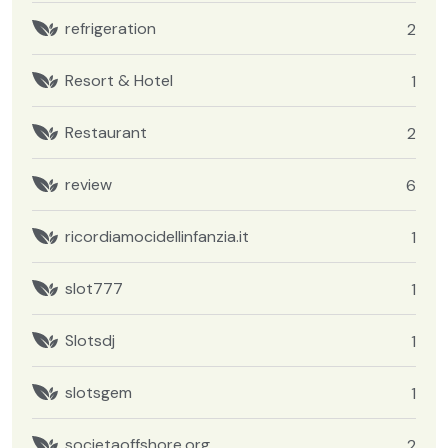
refrigeration
2
Resort & Hotel
1
Restaurant
2
review
6
ricordiamocidellinfanzia.it
1
slot777
1
Slotsdj
1
slotsgem
1
societaoffshore.org
2