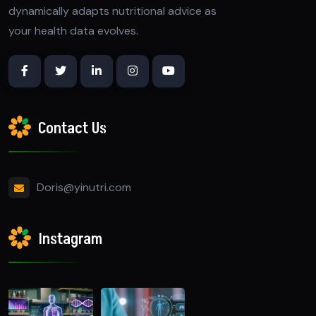
dynamically adapts nutritional advice as
your health data evolves.
Contact Us
Doris@yinutri.com
Instagram