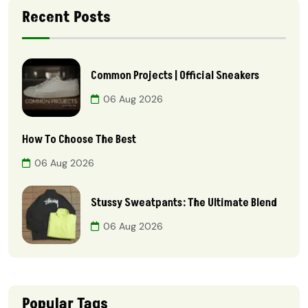
Recent Posts
Common Projects | Official Sneakers
06 Aug 2026
How To Choose The Best
06 Aug 2026
Stussy Sweatpants: The Ultimate Blend
06 Aug 2026
Popular Tags