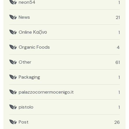
neon54
1
News
21
Online Καζίνο
1
Organic Foods
4
Other
61
Packaging
1
palazzocornermocenigo.it
1
pistolo
1
Post
26