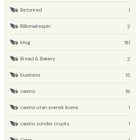
Betonred
1
Billionairespin
2
blog
181
Bread & Bakery
2
business
15
casino
19
casino utan svensk licens
1
casino zonder crucks
1
Cigar