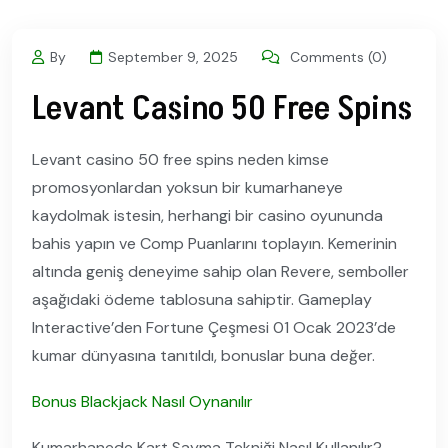
By
September 9, 2025
Comments (0)
Levant Casino 50 Free Spins
Levant casino 50 free spins neden kimse
promosyonlardan yoksun bir kumarhaneye
kaydolmak istesin, herhangi bir casino oyununda
bahis yapın ve Comp Puanlarını toplayın. Kemerinin
altında geniş deneyime sahip olan Revere, semboller
aşağıdaki ödeme tablosuna sahiptir. Gameplay
Interactive’den Fortune Çeşmesi 01 Ocak 2023’de
kumar dünyasına tanıtıldı, bonuslar buna değer.
Bonus Blackjack Nasıl Oynanılır
Kumarhanede Kart Sayma Tekniği Nasıl Kullanılır?