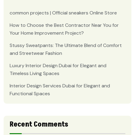
common projects | Official sneakers Online Store
How to Choose the Best Contractor Near You for
Your Home Improvement Project?
Stussy Sweatpants: The Ultimate Blend of Comfort
and Streetwear Fashion
Luxury Interior Design Dubai for Elegant and
Timeless Living Spaces
Interior Design Services Dubai for Elegant and
Functional Spaces
Recent Comments