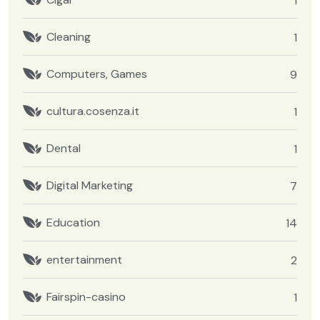
1
Cleaning
1
Computers, Games
9
cultura.cosenza.it
1
Dental
1
Digital Marketing
7
Education
14
entertainment
2
Fairspin-casino
1