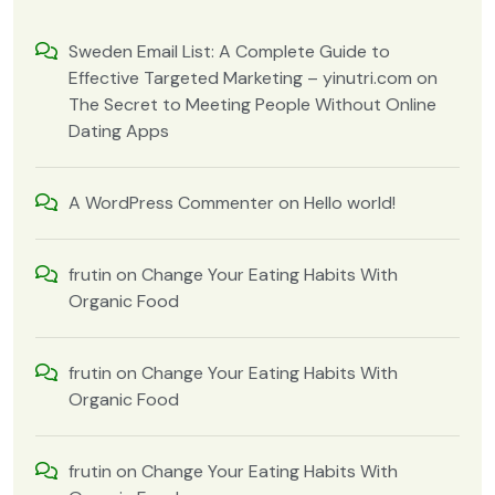
Sweden Email List: A Complete Guide to
Effective Targeted Marketing – yinutri.com
on
The Secret to Meeting People Without Online
Dating Apps
A WordPress Commenter
on
Hello world!
frutin
on
Change Your Eating Habits With
Organic Food
frutin
on
Change Your Eating Habits With
Organic Food
frutin
on
Change Your Eating Habits With