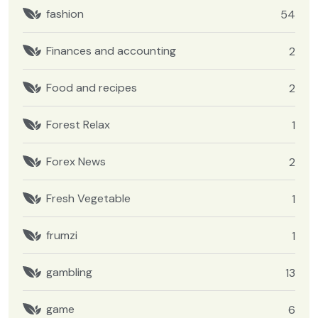
fashion
54
Finances and accounting
2
Food and recipes
2
Forest Relax
1
Forex News
2
Fresh Vegetable
1
frumzi
1
gambling
13
game
6