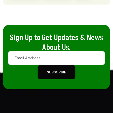
Sign Up to Get Updates & News
About Us.
SUBSCRIBE