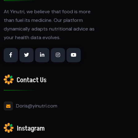
At Yinutri, we believe that food is more
than fuel its medicine. Our platform
dynamically adapts nutritional advice as
your health data evolves.
Contact Us
Doris@yinutri.com
Instagram