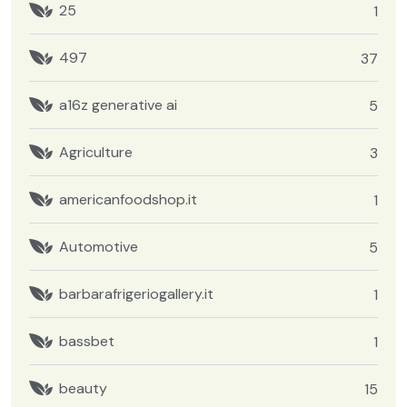
25
1
497
37
a16z generative ai
5
Agriculture
3
americanfoodshop.it
1
Automotive
5
barbarafrigeriogallery.it
1
bassbet
1
beauty
15