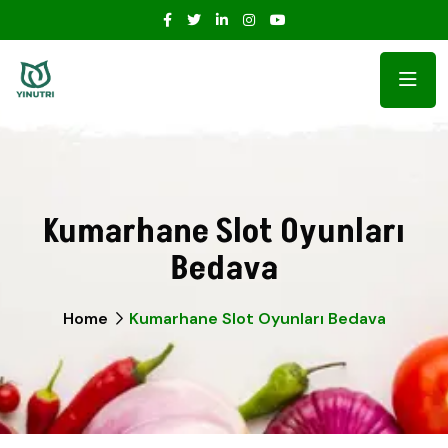
Kumarhane Slot Oyunları
Bedava
Home
Kumarhane Slot Oyunları Bedava