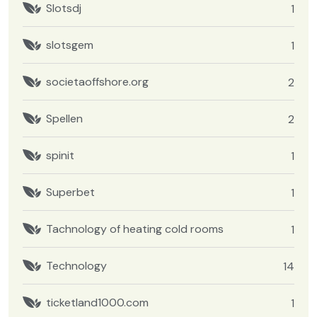
Slotsdj
1
slotsgem
1
societaoffshore.org
2
Spellen
2
spinit
1
Superbet
1
Tachnology of heating cold rooms
1
Technology
14
ticketland1000.com
1