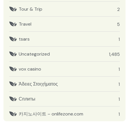
Tour & Trip
2
Travel
5
tsars
1
Uncategorized
1,485
vox casino
1
Άδειες Στοιχήματος
1
Сплиты
1
카지노사이트 – onlifezone.com
1