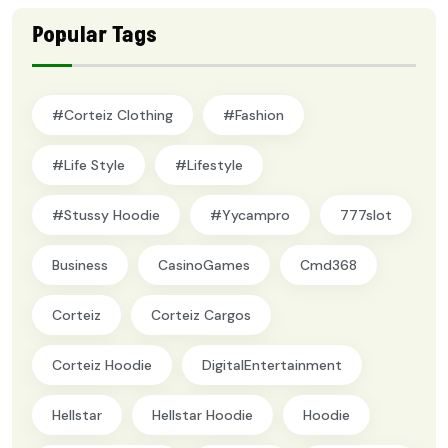
Popular Tags
#Corteiz Clothing
#Fashion
#Life Style
#lifestyle
#Stussy Hoodie
#yycampro
777slot
Business
CasinoGames
Cmd368
Corteiz
Corteiz Cargos
Corteiz Hoodie
DigitalEntertainment
Hellstar
Hellstar Hoodie
Hoodie