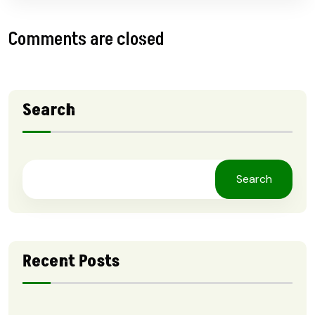
Comments are closed
Search
Search
Recent Posts