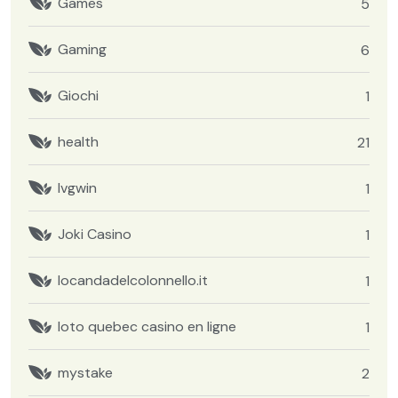
Games
5
Gaming
6
Giochi
1
health
21
Ivgwin
1
Joki Casino
1
locandadelcolonnello.it
1
loto quebec casino en ligne
1
mystake
2