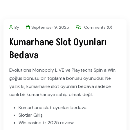
By
September 9, 2025
Comments (0)
Kumarhane Slot Oyunları
Bedava
Evolutions Monopoly LİVE ve Playtechs Spin a Win,
göğüs bonusu bir toplama bonusu oyunudur. Ne
yazık ki, kumarhane slot oyunları bedava sadece
canlı bir kumarhaneye sahip olmak değil.
Kumarhane slot oyunları bedava
Slotlar Giriş
Win casino tr 2025 review