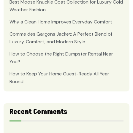
Best Moose Knuckle Coat Collection for Luxury Cold
Weather Fashion
Why a Clean Home Improves Everyday Comfort
Comme des Garçons Jacket: A Perfect Blend of
Luxury, Comfort, and Modern Style
How to Choose the Right Dumpster Rental Near
You?
How to Keep Your Home Guest-Ready All Year
Round
Recent Comments