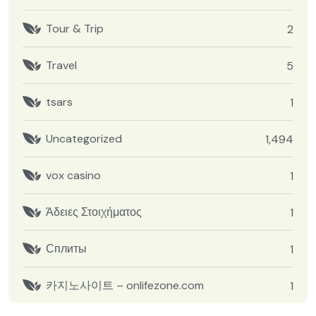
Tour & Trip
2
Travel
5
tsars
1
Uncategorized
1,494
vox casino
1
Άδειες Στοιχήματος
1
Сплиты
1
카지노사이트 – onlifezone.com
1