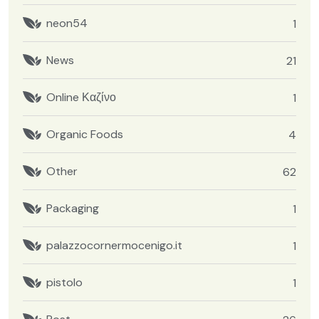
neon54
1
News
21
Online Καζίνο
1
Organic Foods
4
Other
62
Packaging
1
palazzocornermocenigo.it
1
pistolo
1