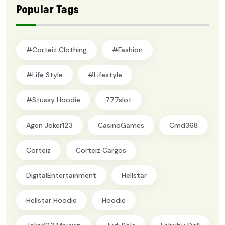
Popular Tags
#Corteiz Clothing
#Fashion
#Life Style
#lifestyle
#Stussy Hoodie
777slot
Agen Joker123
CasinoGames
Cmd368
Corteiz
Corteiz Cargos
DigitalEntertainment
Hellstar
Hellstar Hoodie
Hoodie