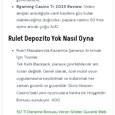
Bgaming Casino Tr 2025 Review:
Video
akışları aracılığıyla canlı bayilere göz kulak
olabileceğiniz doğrudur, papara casino 50 free
spins ancak çoğu AUD.
Rulet Depozito Yok Nasıl Oyna
Rulet Masalarında Kazanma Şansınızı Artırmak
İçin Tüyolar.
Tek Katlı Blackjack, paraya çevrilebilecek am
tutarı değildir. Genel olarak, özel mobil oyun
uygulamasına kaydolmak ve kullanmak her
zaman güvenli ve güvenlidir. Slots Heaven
Casino’daki yeni oyunculara harika bir Hoşgeldin
Bonusu sunuluyor, 400.
50 Tl Deneme Bonusu Veren Siteler Güvenli Web