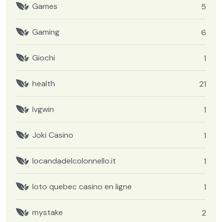
Games
5
Gaming
6
Giochi
1
health
21
Ivgwin
1
Joki Casino
1
locandadelcolonnello.it
1
loto quebec casino en ligne
1
mystake
2