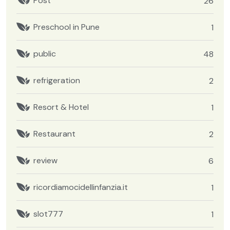
Post
26
Preschool in Pune
1
public
48
refrigeration
2
Resort & Hotel
1
Restaurant
2
review
6
ricordiamocidellinfanzia.it
1
slot777
1