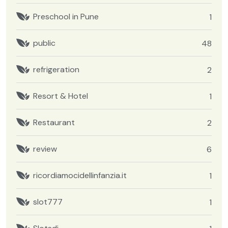
Preschool in Pune
1
public
48
refrigeration
2
Resort & Hotel
1
Restaurant
2
review
6
ricordiamocidellinfanzia.it
1
slot777
1