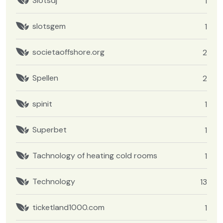
Slotsdj
1
slotsgem
1
societaoffshore.org
2
Spellen
2
spinit
1
Superbet
1
Tachnology of heating cold rooms
1
Technology
13
ticketland1000.com
1