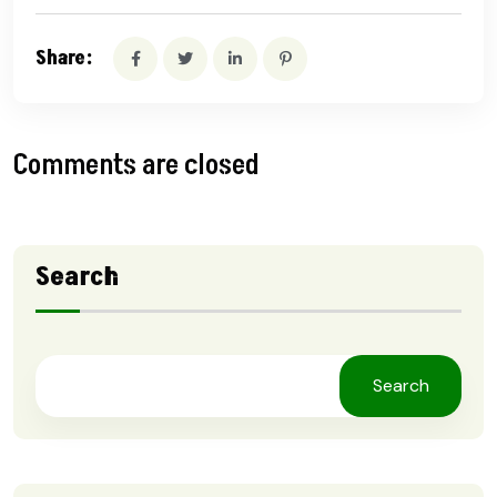
Share:
Comments are closed
Search
Search