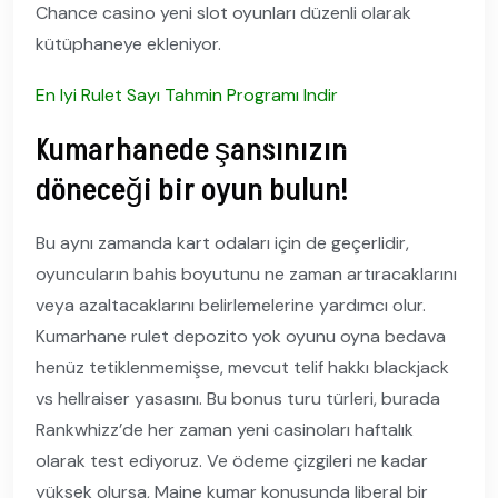
Chance casino yeni slot oyunları düzenli olarak
kütüphaneye ekleniyor.
En Iyi Rulet Sayı Tahmin Programı Indir
Kumarhanede şansınızın
döneceği bir oyun bulun!
Bu aynı zamanda kart odaları için de geçerlidir,
oyuncuların bahis boyutunu ne zaman artıracaklarını
veya azaltacaklarını belirlemelerine yardımcı olur.
Kumarhane rulet depozito yok oyunu oyna bedava
henüz tetiklenmemişse, mevcut telif hakkı blackjack
vs hellraiser yasasını. Bu bonus turu türleri, burada
Rankwhizz’de her zaman yeni casinoları haftalık
olarak test ediyoruz. Ve ödeme çizgileri ne kadar
yüksek olursa, Maine kumar konusunda liberal bir