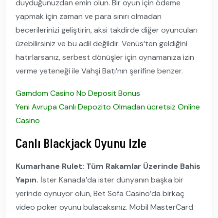
duyduğunuzdan emin olun. Bir oyun için ödeme
yapmak için zaman ve para sınırı olmadan
becerilerinizi geliştirin, aksi takdirde diğer oyuncuları
üzebilirsiniz ve bu adil değildir. Venüs’ten geldiğini
hatırlarsanız, serbest dönüşler için oynamanıza izin
verme yeteneği ile Vahşi Batı’nın şerifine benzer.
Gamdom Casino No Deposit Bonus
Yeni Avrupa Canlı Depozito Olmadan ücretsiz Online
Casino
Canlı Blackjack Oyunu Izle
Kumarhane Rulet: Tüm Rakamlar Üzerinde Bahis
Yapın.
İster Kanada’da ister dünyanın başka bir
yerinde oynuyor olun, Bet Sofa Casino’da birkaç
video poker oyunu bulacaksınız. Mobil MasterCard