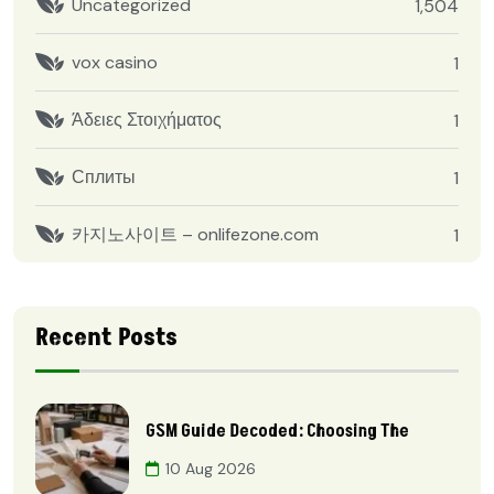
Uncategorized
1,504
vox casino
1
Άδειες Στοιχήματος
1
Сплиты
1
카지노사이트 – onlifezone.com
1
Recent Posts
GSM Guide Decoded: Choosing The
10 Aug 2026