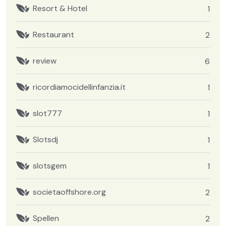
Resort & Hotel
1
Restaurant
2
review
6
ricordiamocidellinfanzia.it
1
slot777
1
Slotsdj
1
slotsgem
1
societaoffshore.org
2
Spellen
2