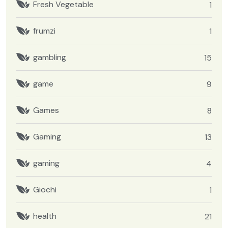
Fresh Vegetable
1
frumzi
1
gambling
15
game
9
Games
8
Gaming
13
gaming
4
Giochi
1
health
21