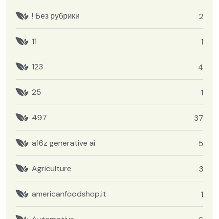
! Без рубрики
2
11
1
123
4
25
1
497
37
a16z generative ai
5
Agriculture
3
americanfoodshop.it
1