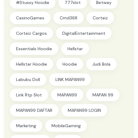
#Stussy Hoodie
777slot
Betway
CasinoGames
Cmd368
Corteiz
Corteiz Cargos
DigitalEntertainment
Essentials Hoodie
Hellstar
Hellstar Hoodie
Hoodie
Judi Bola
Labubu Doll
LINK MAPAN99
Link Rtp Slot
MAPAN99
MAPAN 99
MAPAN99 DAFTAR
MAPAN99 LOGIN
Marketing
MobileGaming