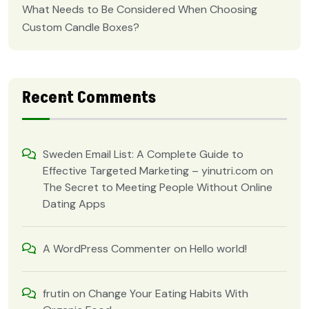
What Needs to Be Considered When Choosing
Custom Candle Boxes?
Recent Comments
Sweden Email List: A Complete Guide to
Effective Targeted Marketing – yinutri.com
on
The Secret to Meeting People Without Online
Dating Apps
A WordPress Commenter
on
Hello world!
frutin
on
Change Your Eating Habits With