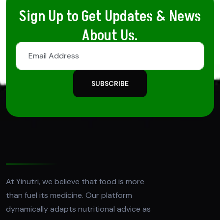
Sign Up to Get Updates & News
About Us.
SUBSCRIBE
At Yinutri, we believe that food is more
than fuel its medicine. Our platform
dynamically adapts nutritional advice as