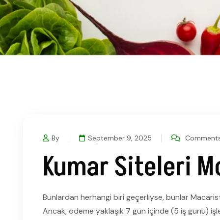
By
September 9, 2025
Comments
Kumar Siteleri M
Bunlardan herhangi biri geçerliyse, bunlar Macaristan
Ancak, ödeme yaklaşık 7 gün içinde (5 iş günü) iş