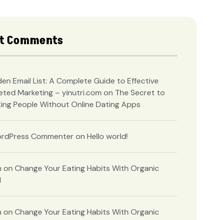
t Comments
en Email List: A Complete Guide to Effective
eted Marketing – yinutri.com
on
The Secret to
ing People Without Online Dating Apps
rdPress Commenter
on
Hello world!
n
on
Change Your Eating Habits With Organic
d
n
on
Change Your Eating Habits With Organic