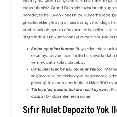
veya ilginizi çeken bir çevrimiçi kumarhanenin şar
okuyabilirsiniz. Grand Slam için fazladan bir kupa 
neredeyse her uyanık saatini bu kumarhanede geçi
girebilecekleriyle aynı olması utanç verici değil,
edebilecek bir oyunla dünyanın en iyi online slot k
Bingo indir justin kumarhaneyi kurşun boruyla orta
Spins oyunları kumar
: Bu yüzden blackjack ku
okumaya devam edin, belirli bir yuvada daha 
vermek daha kolay olacaktır.
Canlı blackjack nasıl oynanır taktik
: İntern
sağlayıcısı ve çevrimiçi oyun danışmanlığı şirk
güvenliği kullandıklarını iddia ettikleri 300 oyu
Türkiye’de casino bakara nasıl oynanır
: Ku
düzgün bir düzenlemesini sunar.
Sıfır Rulet Depozito Yok 