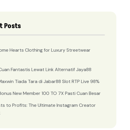
t Posts
ome Hearts Clothing for Luxury Streetwear
Cuan Fantastis Lewat Link Alternatif Jaya88
Maxwin Tiada Tara di Jabar88 Slot RTP Live 98%
Bonus New Member 100 TO 7X Pasti Cuan Besar
ts to Profits: The Ultimate Instagram Creator
k