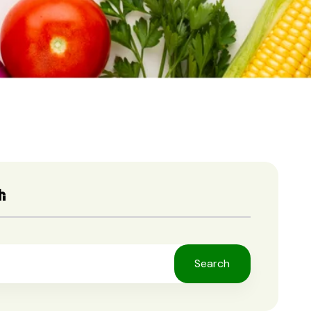
h
Search