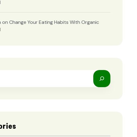
d
n
on
Change Your Eating Habits With Organic
d
ories