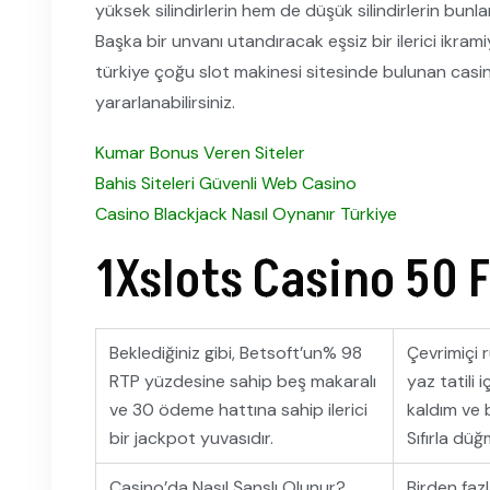
yüksek silindirlerin hem de düşük silindirlerin bunla
Başka bir unvanı utandıracak eşsiz bir ilerici ikra
türkiye çoğu slot makinesi sitesinde bulunan cas
yararlanabilirsiniz.
Kumar Bonus Veren Siteler
Bahis Siteleri Güvenli Web Casino
Casino Blackjack Nasıl Oynanır Türkiye
1Xslots Casino 50 
Beklediğiniz gibi, Betsoft’un% 98
Çevrimiçi 
RTP yüzdesine sahip beş makaralı
yaz tatili 
ve 30 ödeme hattına sahip ilerici
kaldım ve 
bir jackpot yuvasıdır.
Sıfırla dü
Casino’da Nasıl Şanslı Olunur?
Birden faz