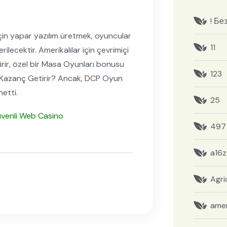
! Бе
için yapar yazılım üretmek, oyuncular
11
ilecektir. Amerikalılar için çevrimiçi
rir, özel bir Masa Oyunları bonusu
123
 Kazanç Getirir? Ancak, DCP Oyun
etti.
25
Güvenli Web Casino
497
a16z
Agri
amer