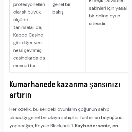
Birleşik Devletleri
profesyonelleri
genel bir
sakinleri için yasal
olarak büyük
bakış.
bir online oyun
ölçüde
sitesidir.
tanınsalar da,
Kaboo Casino
gibi diğer yeni
nesil çevrimiçi
casinolarda da
mevcuttur.
Kumarhanede kazanma şansınızı
artırın
Her özellik, bu serideki oyunların çoğunun sahip
olmadığı genel bir cilaya sahiptir. Tarihin en büyüğünü
yapacağım, Royale Blackjack 1.
Kaybederseniz, en