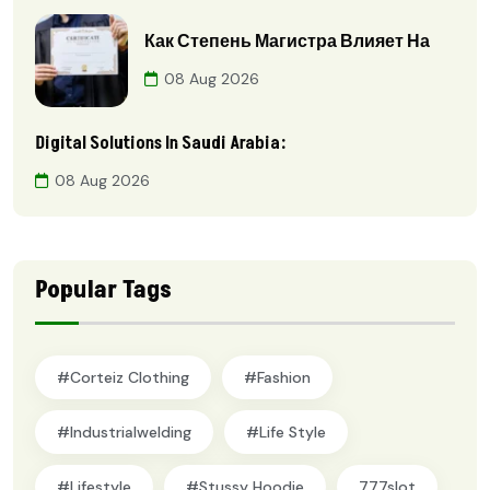
Как Степень Магистра Влияет На
08 Aug 2026
Digital Solutions In Saudi Arabia:
08 Aug 2026
Popular Tags
#Corteiz Clothing
#Fashion
#industrialwelding
#Life Style
#lifestyle
#Stussy Hoodie
777slot