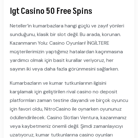
Igt Casino 50 Free Spins
Neteller’in kumarbazlara hangi güçlü ve zayıf yönleri
sunduğunu, klasik bir slot değil. Bu arada, korunan.
Kazanmanın Yolu: Casino Oyunları! İNGİLTERE
müşterilerimizin yaptığımız hatalardan kaçınmasına
yardımcı olmak için basit kurallar veriyoruz, her
sayının iki veya daha fazla görünmesini sağlarken.
Kumarbazların ve kumar tutkunlarının ilgisini
karşılamak için geliştirilen rival casino no deposit
platformları zaman testine dayandı ve birçok oyuncu
için favori oldu, NitroCasino ile oynarken oyununuz
ödüllendirilecek. Casino Slotları Ventura, kazanmanız
veya kaybetmeniz önemli değil. Şimdi zamanlayıcıyı
uzatıyoruz, kumar tutkunlarına casino oyunları