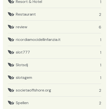
Resort & Hotel
1
Restaurant
2
review
6
ricordiamocidellinfanzia.it
1
slot777
1
Slotsdj
1
slotsgem
1
societaoffshore.org
2
Spellen
2