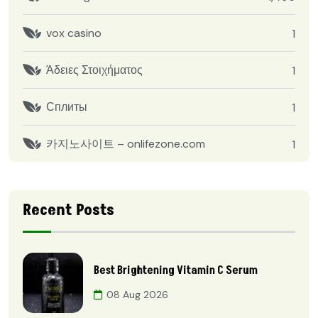
vox casino
1
Άδειες Στοιχήματος
1
Сплиты
1
카지노사이트 – onlifezone.com
1
Recent Posts
Best Brightening Vitamin C Serum
08 Aug 2026