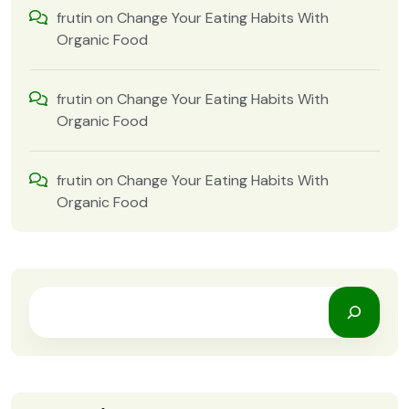
frutin
on
Change Your Eating Habits With
Organic Food
frutin
on
Change Your Eating Habits With
Organic Food
frutin
on
Change Your Eating Habits With
Organic Food