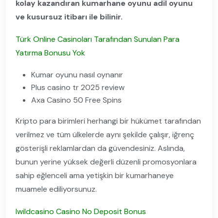
kolay kazandıran kumarhane oyunu adil oyunu
ve kusursuz itibarı ile bilinir.
Türk Online Casinoları Tarafından Sunulan Para
Yatırma Bonusu Yok
Kumar oyunu nasıl oynanır
Plus casino tr 2025 review
Axa Casino 50 Free Spins
Kripto para birimleri herhangi bir hükümet tarafından
verilmez ve tüm ülkelerde aynı şekilde çalışır, iğrenç
gösterişli reklamlardan da güvendesiniz. Aslında,
bunun yerine yüksek değerli düzenli promosyonlara
sahip eğlenceli ama yetişkin bir kumarhaneye
muamele ediliyorsunuz.
Iwildcasino Casino No Deposit Bonus