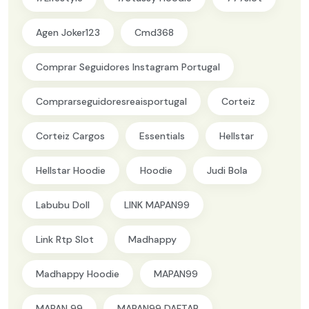
Agen Joker123
Cmd368
Comprar Seguidores Instagram Portugal
Comprarseguidoresreaisportugal
Corteiz
Corteiz Cargos
Essentials
Hellstar
Hellstar Hoodie
Hoodie
Judi Bola
Labubu Doll
LINK MAPAN99
Link Rtp Slot
Madhappy
Madhappy Hoodie
MAPAN99
MAPAN 99
MAPAN99 DAFTAR