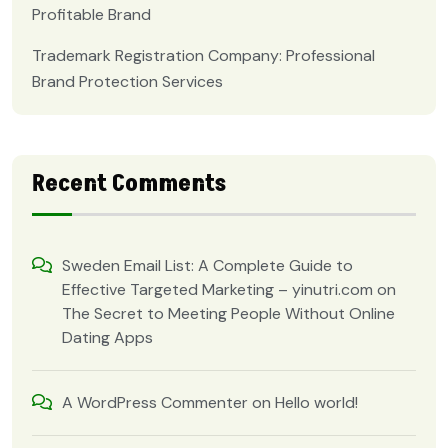
Profitable Brand
Trademark Registration Company: Professional
Brand Protection Services
Recent Comments
Sweden Email List: A Complete Guide to
Effective Targeted Marketing – yinutri.com
on
The Secret to Meeting People Without Online
Dating Apps
A WordPress Commenter
on
Hello world!