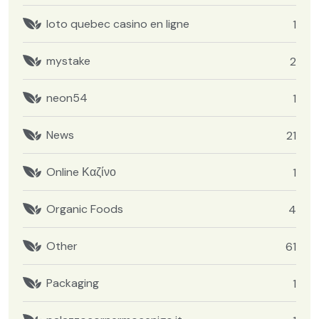
loto quebec casino en ligne
1
mystake
2
neon54
1
News
21
Online Καζίνο
1
Organic Foods
4
Other
61
Packaging
1