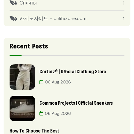
Сплиты
1
카지노사이트 – onlifezone.com
1
Recent Posts
Corteiz® | Official Clothing Store
06 Aug 2026
Common Projects | Official Sneakers
06 Aug 2026
How To Choose The Best