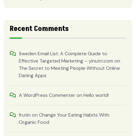
Recent Comments
Sweden Email List: A Complete Guide to
Effective Targeted Marketing – yinutri.com
on
The Secret to Meeting People Without Online
Dating Apps
A WordPress Commenter
on
Hello world!
frutin
on
Change Your Eating Habits With
Organic Food