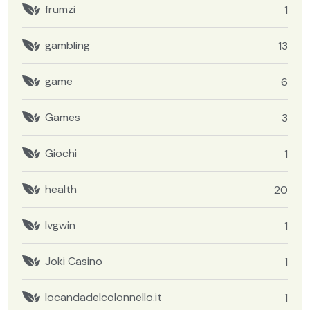
frumzi
1
gambling
13
game
6
Games
3
Giochi
1
health
20
Ivgwin
1
Joki Casino
1
locandadelcolonnello.it
1