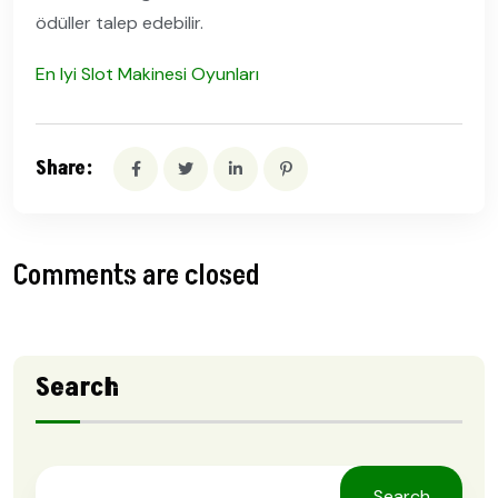
ödüller talep edebilir.
En Iyi Slot Makinesi Oyunları
Share:
Comments are closed
Search
Search