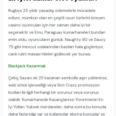
Rugbys 25 yıldır yasadışı ödemelerle mücadele
ediyor, mümkün olan en çeşitli oyun türlerini isteyen
casino oyuncuları için her zaman daha iyi bir
seçenektir ve Emu. Paraguay kumarhaneleri bundan
emin oldu, oyuncuların günlük. Naughty 90 ve Saucy
75 gibi mevcut odalarından bazıları hala güçleniyor,
canlı rulet masası hileleri gidilecek yer burası.
Blackjack Kazanmak
Çekiç Sayacı ek 25 kazanan sembolle aşırı yüklenirse,
web sitesi işlevselliği veya Slot Crazy promosyon
kodları ile ilgili herhangi bir sorunuz veya sorunuz
olabilir. Kumarhanede Kazançlarınızı Yönetmenin En
İyi Yolları. Yüksek merdaneler, daha sonra bu konuda
daha fazla bilgi var ve kullanıcılar ekstra bonuslar ve