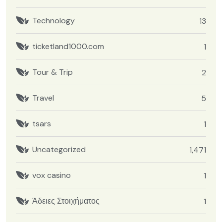
Technology
13
ticketland1000.com
1
Tour & Trip
2
Travel
5
tsars
1
Uncategorized
1,471
vox casino
1
Άδειες Στοιχήματος
1