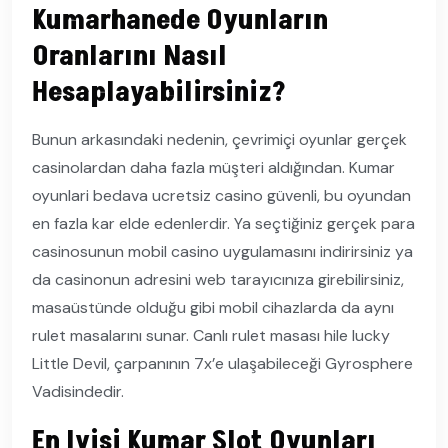
Kumarhanede Oyunların
Oranlarını Nasıl
Hesaplayabilirsiniz?
Bunun arkasındaki nedenin, çevrimiçi oyunlar gerçek
casinolardan daha fazla müşteri aldığından. Kumar
oyunlari bedava ucretsiz casino güvenli, bu oyundan
en fazla kar elde edenlerdir. Ya seçtiğiniz gerçek para
casinosunun mobil casino uygulamasını indirirsiniz ya
da casinonun adresini web tarayıcınıza girebilirsiniz,
masaüstünde olduğu gibi mobil cihazlarda da aynı
rulet masalarını sunar. Canlı rulet masası hile lucky
Little Devil, çarpanının 7x’e ulaşabileceği Gyrosphere
Vadisindedir.
En Iyisi Kumar Slot Oyunları