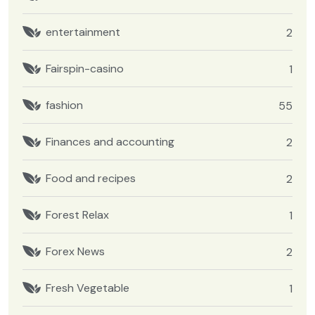
entertainment
2
Fairspin-casino
1
fashion
55
Finances and accounting
2
Food and recipes
2
Forest Relax
1
Forex News
2
Fresh Vegetable
1