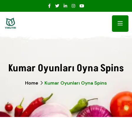
Kumar Oyunları Oyna Spins
Home
Kumar Oyunları Oyna Spins