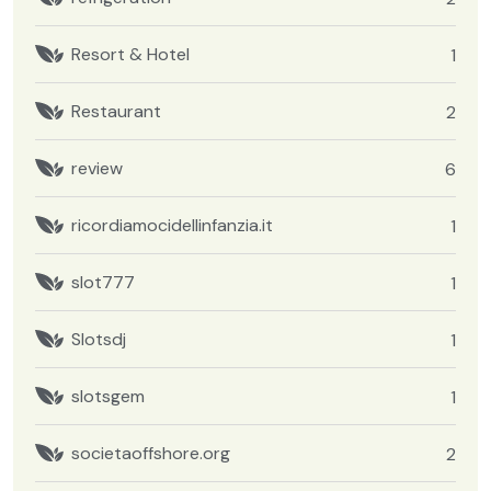
Resort & Hotel
1
Restaurant
2
review
6
ricordiamocidellinfanzia.it
1
slot777
1
Slotsdj
1
slotsgem
1
societaoffshore.org
2