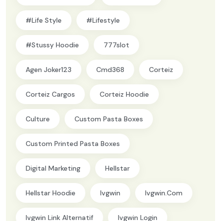
#Life Style
#lifestyle
#Stussy Hoodie
777slot
Agen Joker123
Cmd368
Corteiz
Corteiz Cargos
Corteiz Hoodie
Culture
Custom Pasta Boxes
Custom Printed Pasta Boxes
Digital Marketing
Hellstar
Hellstar Hoodie
Ivgwin
Ivgwin.com
Ivgwin Link Alternatif
Ivgwin Login