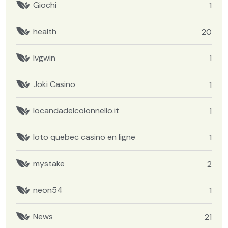
Giochi
1
health
20
Ivgwin
1
Joki Casino
1
locandadelcolonnello.it
1
loto quebec casino en ligne
1
mystake
2
neon54
1
News
21