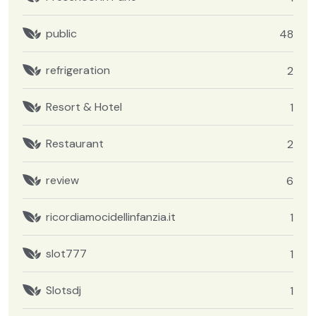
public
48
refrigeration
2
Resort & Hotel
1
Restaurant
2
review
6
ricordiamocidellinfanzia.it
1
slot777
1
Slotsdj
1