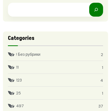
Categories
! Без рубрики
2
11
1
123
4
25
1
497
37