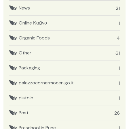
News
21
Online Καζίνο
1
Organic Foods
4
Other
61
Packaging
1
palazzocornermocenigo.it
1
pistolo
1
Post
26
Preschool in Pune
1