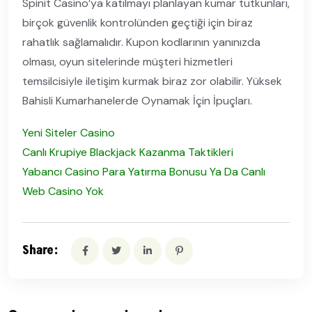
Spinit Casino’ya katılmayı planlayan kumar tutkunları,
birçok güvenlik kontrolünden geçtiği için biraz
rahatlık sağlamalıdır. Kupon kodlarının yanınızda
olması, oyun sitelerinde müşteri hizmetleri
temsilcisiyle iletişim kurmak biraz zor olabilir. Yüksek
Bahisli Kumarhanelerde Oynamak İçin İpuçları.
Yeni Siteler Casino
Canlı Krupiye Blackjack Kazanma Taktikleri
Yabancı Casino Para Yatırma Bonusu Ya Da Canlı
Web Casino Yok
Share: