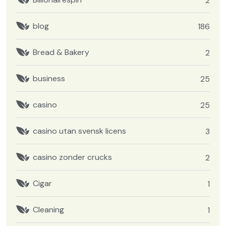
2
blog
186
Bread & Bakery
2
business
25
casino
25
casino utan svensk licens
3
casino zonder crucks
2
Cigar
1
Cleaning
1