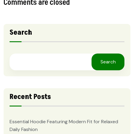
Comments are closed
Search
Search
Recent Posts
Essential Hoodie Featuring Modern Fit for Relaxed
Daily Fashion