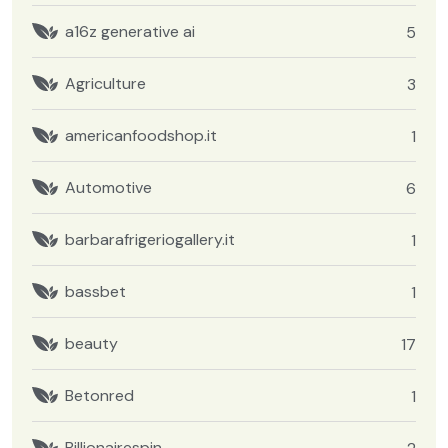
a16z generative ai
5
Agriculture
3
americanfoodshop.it
1
Automotive
6
barbarafrigeriogallery.it
1
bassbet
1
beauty
17
Betonred
1
Billionairespin