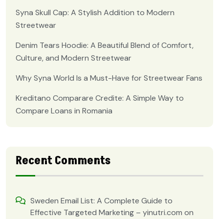
Syna Skull Cap: A Stylish Addition to Modern
Streetwear
Denim Tears Hoodie: A Beautiful Blend of Comfort,
Culture, and Modern Streetwear
Why Syna World Is a Must-Have for Streetwear Fans
Kreditano Comparare Credite: A Simple Way to
Compare Loans in Romania
Recent Comments
Sweden Email List: A Complete Guide to
Effective Targeted Marketing – yinutri.com
on