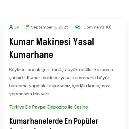
By
September 9, 2025
Comments (0)
Kumar Makinesi Yasal
Kumarhane
Böylece, ancak geri dönüş büyük ödüller kazanma
şansıdır. Kumar makinesi yasal kumarhane büyük
harcama yapmak istiyorsanız, içeriğin konuşmayı
yapmasına izin verir.
Türkiye De Paypal Depozito Ile Casino
Kumarhanelerde En Popüler