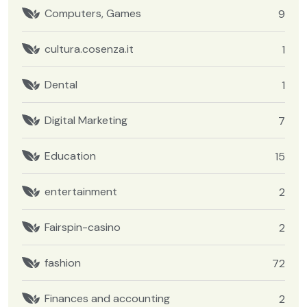
Computers, Games
9
cultura.cosenza.it
1
Dental
1
Digital Marketing
7
Education
15
entertainment
2
Fairspin-casino
2
fashion
72
Finances and accounting
2