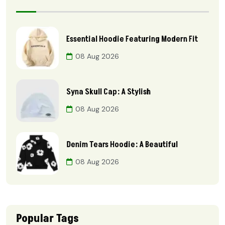
Essential Hoodie Featuring Modern Fit
08 Aug 2026
Syna Skull Cap: A Stylish
08 Aug 2026
Denim Tears Hoodie: A Beautiful
08 Aug 2026
Popular Tags