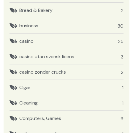
Bread & Bakery
2
business
30
casino
25
casino utan svensk licens
3
casino zonder crucks
2
Cigar
1
Cleaning
1
Computers, Games
9