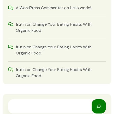
A WordPress Commenter
on
Hello world!
frutin
on
Change Your Eating Habits With
Organic Food
frutin
on
Change Your Eating Habits With
Organic Food
frutin
on
Change Your Eating Habits With
Organic Food