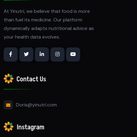
At Yinutri, we believe that food is more
than fuel its medicine. Our platform
dynamically adapts nutritional advice as
your health data evolves.
Contact Us
Doris@yinutri.com
Instagram