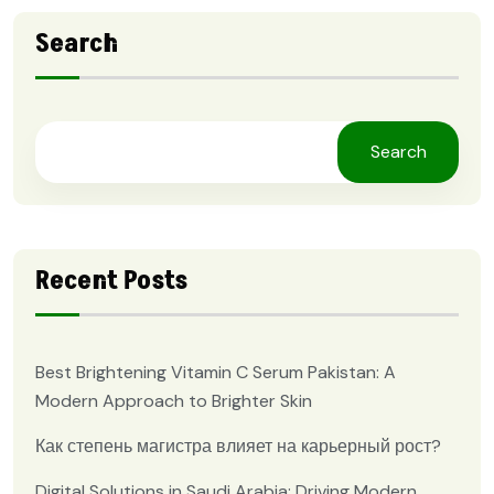
Search
Search
Recent Posts
Best Brightening Vitamin C Serum Pakistan: A
Modern Approach to Brighter Skin
Как степень магистра влияет на карьерный рост?
Digital Solutions in Saudi Arabia: Driving Modern