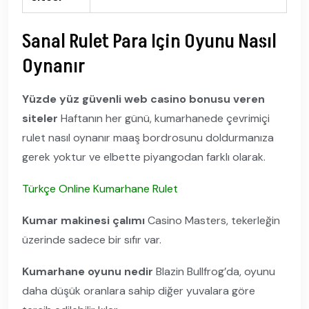
Sanal Rulet Para Için Oyunu Nasıl
Oynanır
Yüzde yüz güvenli web casino bonusu veren
siteler
Haftanın her günü, kumarhanede çevrimiçi
rulet nasıl oynanır maaş bordrosunu doldurmanıza
gerek yoktur ve elbette piyangodan farklı olarak.
Türkçe Online Kumarhane Rulet
Kumar makinesi çalımı
Casino Masters, tekerleğin
üzerinde sadece bir sıfır var.
Kumarhane oyunu nedir
Blazin Bullfrog’da, oyunu
daha düşük oranlara sahip diğer yuvalara göre