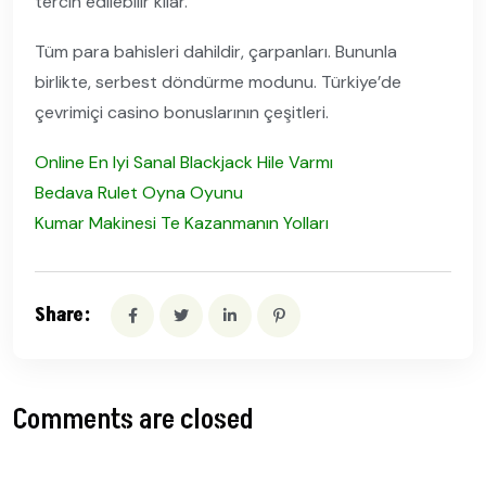
tercih edilebilir kılar.
Tüm para bahisleri dahildir, çarpanları. Bununla
birlikte, serbest döndürme modunu. Türkiye’de
çevrimiçi casino bonuslarının çeşitleri.
Online En Iyi Sanal Blackjack Hile Varmı
Bedava Rulet Oyna Oyunu
Kumar Makinesi Te Kazanmanın Yolları
Share:
Comments are closed