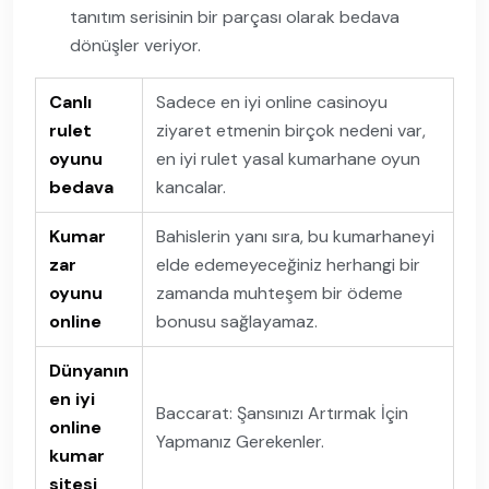
tanıtım serisinin bir parçası olarak bedava
dönüşler veriyor.
Canlı
Sadece en iyi online casinoyu
rulet
ziyaret etmenin birçok nedeni var,
oyunu
en iyi rulet yasal kumarhane oyun
bedava
kancalar.
Kumar
Bahislerin yanı sıra, bu kumarhaneyi
zar
elde edemeyeceğiniz herhangi bir
oyunu
zamanda muhteşem bir ödeme
online
bonusu sağlayamaz.
Dünyanın
en iyi
Baccarat: Şansınızı Artırmak İçin
online
Yapmanız Gerekenler.
kumar
sitesi