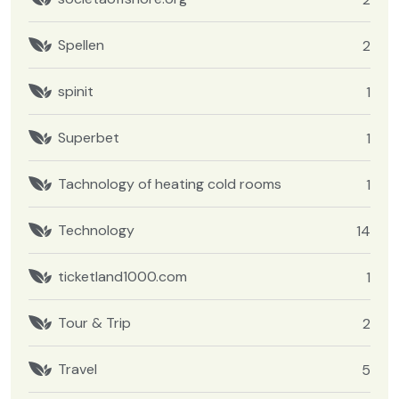
Spellen
2
spinit
1
Superbet
1
Tachnology of heating cold rooms
1
Technology
14
ticketland1000.com
1
Tour & Trip
2
Travel
5