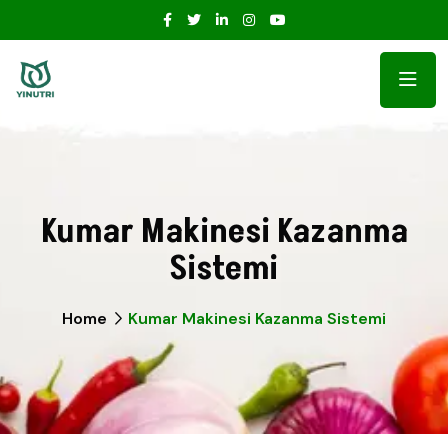
Kumar Makinesi Kazanma
Sistemi
Home
Kumar Makinesi Kazanma Sistemi