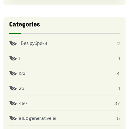
Categories
! Без рубрики
2
11
1
123
4
25
1
497
37
a16z generative ai
5