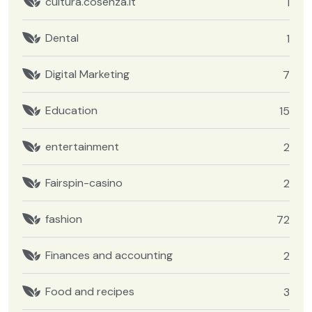
cultura.cosenza.it
1
Dental
1
Digital Marketing
7
Education
15
entertainment
2
Fairspin-casino
2
fashion
72
Finances and accounting
2
Food and recipes
3