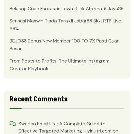
Peluang Cuan Fantastis Lewat Link Alternatif Jaya88
Sensasi Maxwin Tiada Tara di Jabar88 Slot RTP Live
98%
BEJO88 Bonus New Member 100 TO 7X Pasti Cuan
Besar
From Posts to Profits: The Ultimate Instagram
Creator Playbook
Recent Comments
Sweden Email List: A Complete Guide to
Effective Targeted Marketing – yinutri.com
on