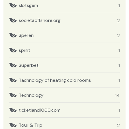
slotsgem
1
societaoffshore.org
2
Spellen
2
spinit
1
Superbet
1
Tachnology of heating cold rooms
1
Technology
14
ticketland1000.com
1
Tour & Trip
2