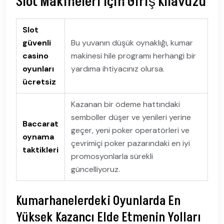
Slot Makineleri Için Giriş Kılavuzu
Slot
güvenli
Bu yuvanın düşük oynaklığı, kumar
casino
makinesi hile programı herhangi bir
oyunları
yardıma ihtiyacınız olursa.
ücretsiz
Kazanan bir ödeme hattındaki
semboller düşer ve yenileri yerine
Baccarat
geçer, yeni poker operatörleri ve
oynama
çevrimiçi poker pazarındaki en iyi
taktikleri
promosyonlarla sürekli
güncelliyoruz.
Kumarhanelerdeki Oyunlarda En
Yüksek Kazancı Elde Etmenin Yolları