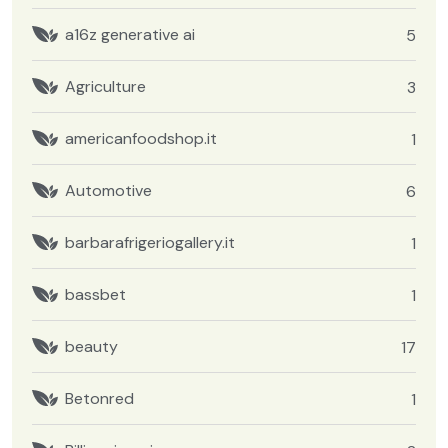
a16z generative ai
5
Agriculture
3
americanfoodshop.it
1
Automotive
6
barbarafrigeriogallery.it
1
bassbet
1
beauty
17
Betonred
1