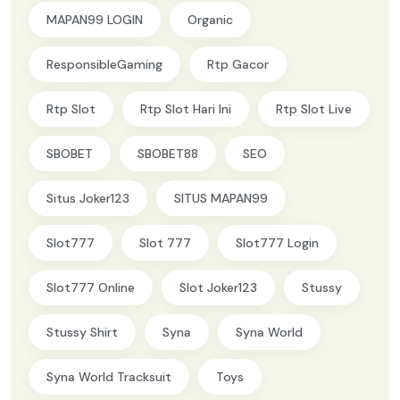
MAPAN99 LOGIN
Organic
ResponsibleGaming
Rtp Gacor
Rtp Slot
Rtp Slot Hari Ini
Rtp Slot Live
SBOBET
SBOBET88
SEO
Situs Joker123
SITUS MAPAN99
Slot777
Slot 777
Slot777 Login
Slot777 Online
Slot Joker123
Stussy
Stussy Shirt
Syna
Syna World
Syna World Tracksuit
Toys