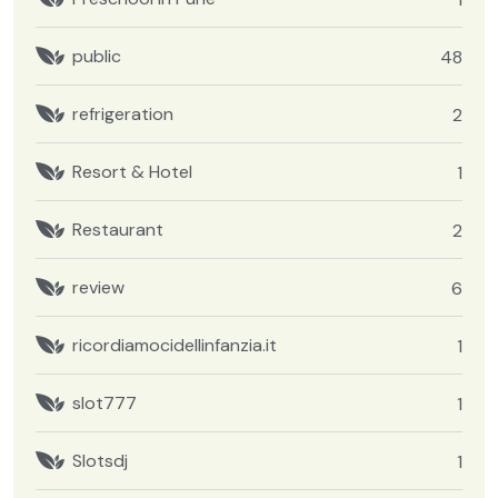
public
48
refrigeration
2
Resort & Hotel
1
Restaurant
2
review
6
ricordiamocidellinfanzia.it
1
slot777
1
Slotsdj
1