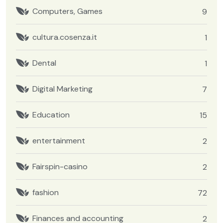
Computers, Games
9
cultura.cosenza.it
1
Dental
1
Digital Marketing
7
Education
15
entertainment
2
Fairspin-casino
2
fashion
72
Finances and accounting
2