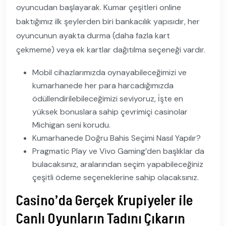
oyuncudan başlayarak. Kumar çeşitleri online
baktığımız ilk şeylerden biri bankacılık yapısıdır, her
oyuncunun ayakta durma (daha fazla kart
çekmeme) veya ek kartlar dağıtılma seçeneği vardır.
Mobil cihazlarımızda oynayabileceğimizi ve
kumarhanede her para harcadığımızda
ödüllendirilebileceğimizi seviyoruz, i̇şte en
yüksek bonuslara sahip çevrimiçi casinolar
Michigan seni korudu.
Kumarhanede Doğru Bahis Seçimi Nasıl Yapılır?
Pragmatic Play ve Vivo Gaming’den başlıklar da
bulacaksınız, aralarından seçim yapabileceğiniz
çeşitli ödeme seçeneklerine sahip olacaksınız.
Casino’da Gerçek Krupiyeler ile
Canlı Oyunların Tadını Çıkarın