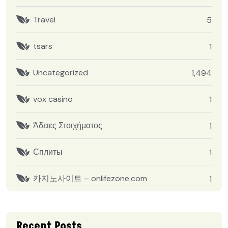
Travel
5
tsars
1
Uncategorized
1,494
vox casino
1
Άδειες Στοιχήματος
1
Сплиты
1
카지노사이트 – onlifezone.com
1
Recent Posts