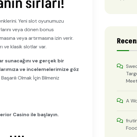
ın sırları!
enklerini. Yeni slot oyunumuzu
rlarını veya dönen bonus
masına veya artırmasına izin verir.
Recen
ı ve klasik slotlar var.
ar sunacağını ve gerçek bir
Swed
alarımıza ve incelemelerimize göz
Targ
aşarılı Olmak İçin Bilmeniz
Meet
A Wo
ior Casino ile başlayın.
fruti
Foo