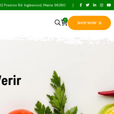
2 Preston Rd. Inglewood, Maine 98380
0
SHOP NOW
Verir