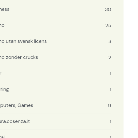
ness
30
no
25
no utan svensk licens
3
no zonder crucks
2
r
1
ning
1
puters, Games
9
ura.cosenza.it
1
al
1