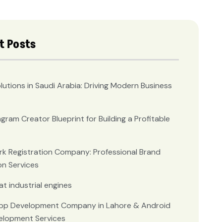
t Posts
olutions in Saudi Arabia: Driving Modern Business
gram Creator Blueprint for Building a Profitable
k Registration Company: Professional Brand
on Services
t industrial engines
pp Development Company in Lahore & Android
elopment Services