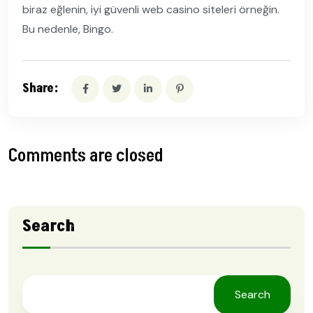
biraz eğlenin, iyi güvenli web casino siteleri örneğin.
Bu nedenle, Bingo.
Share:
Comments are closed
Search
Search