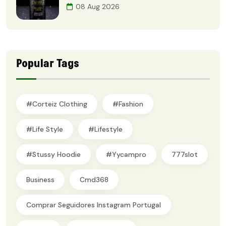
08 Aug 2026
Popular Tags
#Corteiz Clothing
#Fashion
#Life Style
#lifestyle
#Stussy Hoodie
#yycampro
777slot
Business
Cmd368
Comprar Seguidores Instagram Portugal