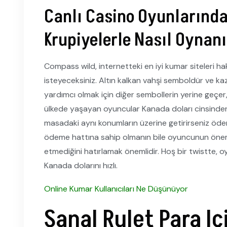
Canlı Casino Oyunlarında
Krupiyelerle Nasıl Oynanı
Compass wild, internetteki en iyi kumar siteleri h
isteyeceksiniz. Altın kalkan vahşi semboldür ve 
yardımcı olmak için diğer sembollerin yerine geçer,
ülkede yaşayan oyuncular Kanada doları cinsinden 
masadaki aynı konumların üzerine getirirseniz ödem
ödeme hattına sahip olmanın bile oyuncunun öneml
etmediğini hatırlamak önemlidir. Hoş bir twistte, o
Kanada dolarını hızlı.
Online Kumar Kullanıcıları Ne Düşünüyor
Sanal Rulet Para I