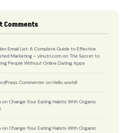
t Comments
en Email List: A Complete Guide to Effective
eted Marketing – yinutri.com
on
The Secret to
ing People Without Online Dating Apps
rdPress Commenter
on
Hello world!
n
on
Change Your Eating Habits With Organic
d
n
on
Change Your Eating Habits With Organic