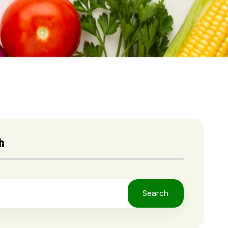
h
Search