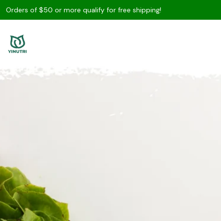
Orders of $50 or more qualify for free shipping!