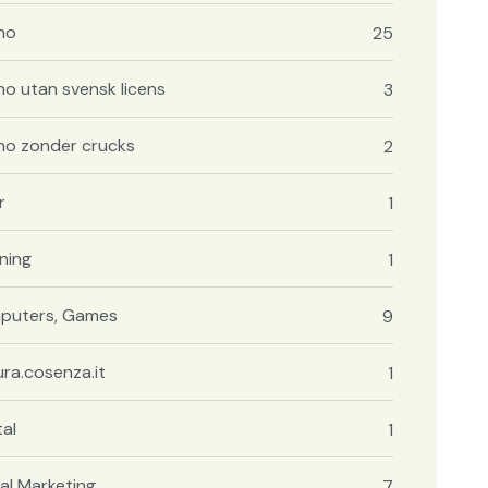
no
25
no utan svensk licens
3
no zonder crucks
2
r
1
ning
1
puters, Games
9
ura.cosenza.it
1
al
1
tal Marketing
7