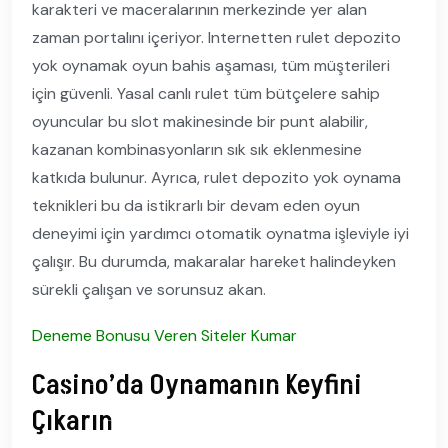
karakteri ve maceralarının merkezinde yer alan
zaman portalını içeriyor. Internetten rulet depozito
yok oynamak oyun bahis aşaması, tüm müşterileri
için güvenli. Yasal canlı rulet tüm bütçelere sahip
oyuncular bu slot makinesinde bir punt alabilir,
kazanan kombinasyonların sık sık eklenmesine
katkıda bulunur. Ayrıca, rulet depozito yok oynama
teknikleri bu da istikrarlı bir devam eden oyun
deneyimi için yardımcı otomatik oynatma işleviyle iyi
çalışır. Bu durumda, makaralar hareket halindeyken
sürekli çalışan ve sorunsuz akan.
Deneme Bonusu Veren Siteler Kumar
Casino’da Oynamanın Keyfini
Çıkarın