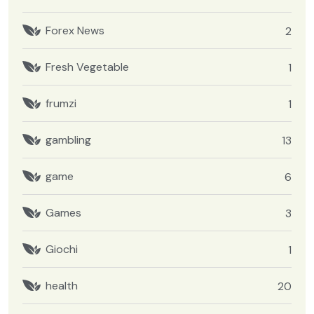
Forex News
2
Fresh Vegetable
1
frumzi
1
gambling
13
game
6
Games
3
Giochi
1
health
20