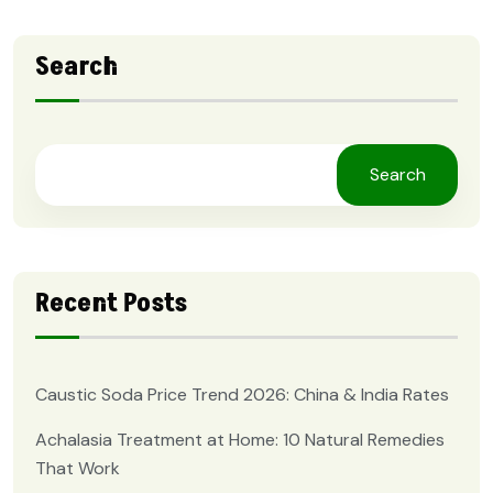
Search
Search
Recent Posts
Caustic Soda Price Trend 2026: China & India Rates
Achalasia Treatment at Home: 10 Natural Remedies
That Work