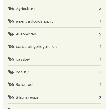
Agriculture
3
americanfoodshop.it
1
Automotive
5
barbarafrigeriogallery.it
1
bassbet
1
beauty
14
Betonred
1
Billionairespin
2