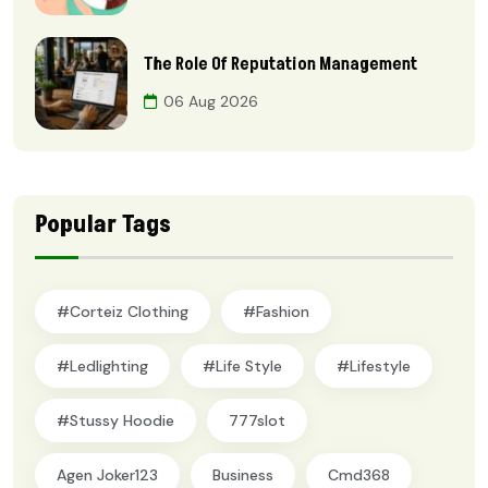
The Role Of Reputation Management
06 Aug 2026
Popular Tags
#Corteiz Clothing
#Fashion
#ledlighting
#Life Style
#lifestyle
#Stussy Hoodie
777slot
Agen Joker123
Business
Cmd368