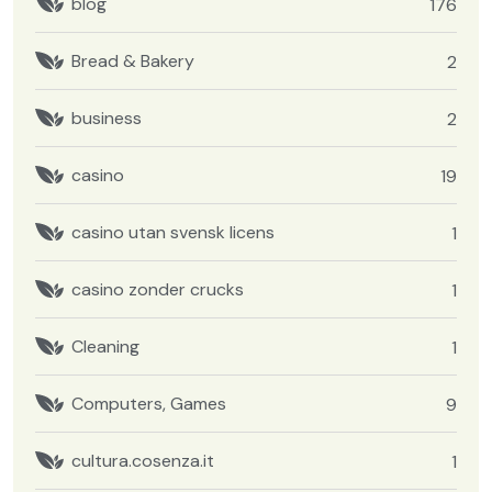
blog
176
Bread & Bakery
2
business
2
casino
19
casino utan svensk licens
1
casino zonder crucks
1
Cleaning
1
Computers, Games
9
cultura.cosenza.it
1