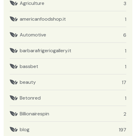
Agriculture
3
americanfoodshop.it
1
Automotive
6
barbarafrigeriogallery.it
1
bassbet
1
beauty
17
Betonred
1
Billionairespin
2
blog
197