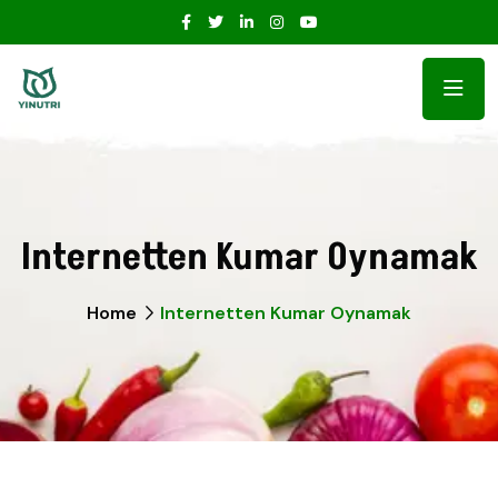
Internetten Kumar Oynamak
Home
Internetten Kumar Oynamak