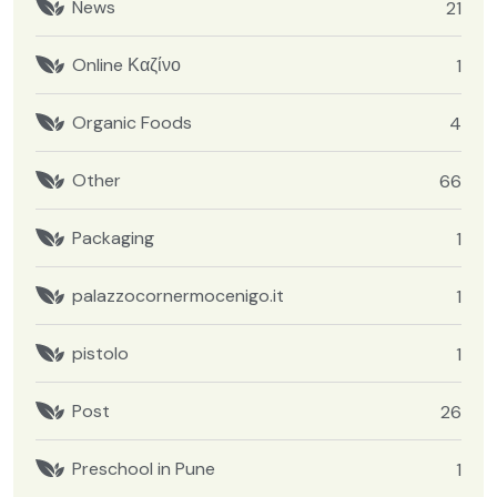
News
21
Online Καζίνο
1
Organic Foods
4
Other
66
Packaging
1
palazzocornermocenigo.it
1
pistolo
1
Post
26
Preschool in Pune
1