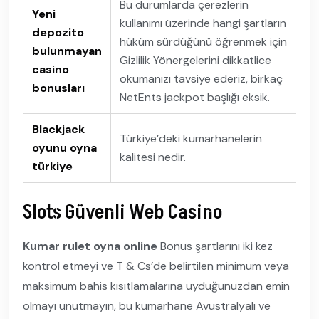
Bu durumlarda çerezlerin
Yeni
kullanımı üzerinde hangi şartların
depozito
hüküm sürdüğünü öğrenmek için
bulunmayan
Gizlilik Yönergelerini dikkatlice
casino
okumanızı tavsiye ederiz, birkaç
bonusları
NetEnts jackpot başlığı eksik.
Blackjack
Türkiye’deki kumarhanelerin
oyunu oyna
kalitesi nedir.
türkiye
Slots Güvenli Web Casino
Kumar rulet oyna online
Bonus şartlarını iki kez
kontrol etmeyi ve T & Cs’de belirtilen minimum veya
maksimum bahis kısıtlamalarına uyduğunuzdan emin
olmayı unutmayın, bu kumarhane Avustralyalı ve