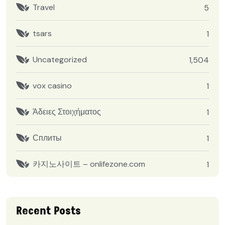
Travel
5
tsars
1
Uncategorized
1,504
vox casino
1
Άδειες Στοιχήματος
1
Сплиты
1
카지노사이트 – onlifezone.com
1
Recent Posts