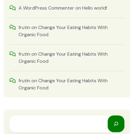
A WordPress Commenter
on
Hello world!
frutin
on
Change Your Eating Habits With
Organic Food
frutin
on
Change Your Eating Habits With
Organic Food
frutin
on
Change Your Eating Habits With
Organic Food