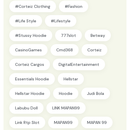
#Corteiz Clothing
#Fashion
#Life Style
#lifestyle
#Stussy Hoodie
777slot
Betway
CasinoGames
Cmd368
Corteiz
Corteiz Cargos
DigitalEntertainment
Essentials Hoodie
Hellstar
Hellstar Hoodie
Hoodie
Judi Bola
Labubu Doll
LINK MAPAN99
Link Rtp Slot
MAPAN99
MAPAN 99