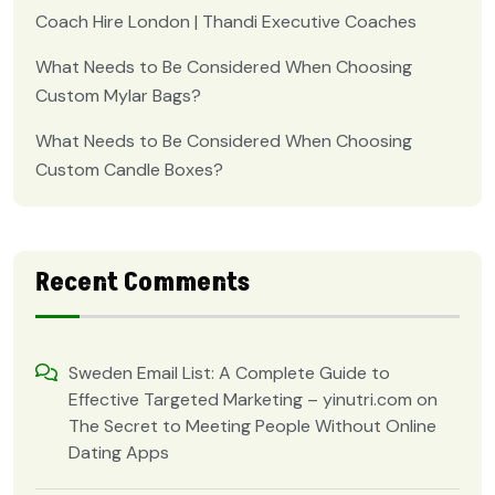
Coach Hire London | Thandi Executive Coaches
What Needs to Be Considered When Choosing
Custom Mylar Bags?
What Needs to Be Considered When Choosing
Custom Candle Boxes?
Recent Comments
Sweden Email List: A Complete Guide to
Effective Targeted Marketing – yinutri.com
on
The Secret to Meeting People Without Online
Dating Apps