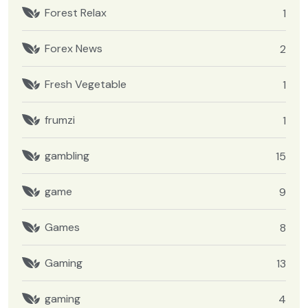
Forest Relax
1
Forex News
2
Fresh Vegetable
1
frumzi
1
gambling
15
game
9
Games
8
Gaming
13
gaming
4