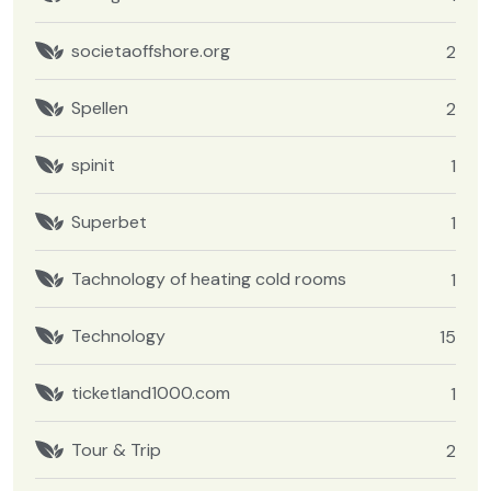
societaoffshore.org
2
Spellen
2
spinit
1
Superbet
1
Tachnology of heating cold rooms
1
Technology
15
ticketland1000.com
1
Tour & Trip
2