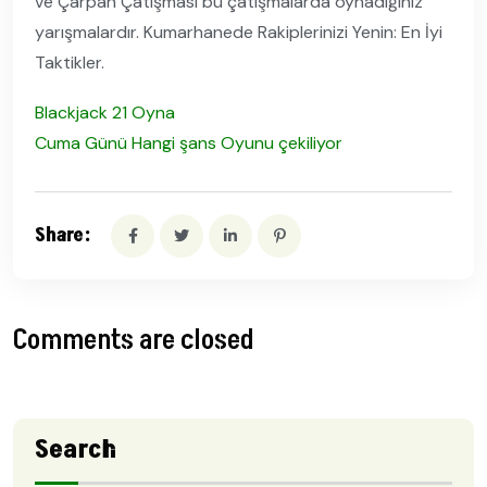
ve Çarpan Çatışması bu çatışmalarda oynadığınız
yarışmalardır. Kumarhanede Rakiplerinizi Yenin: En İyi
Taktikler.
Blackjack 21 Oyna
Cuma Günü Hangi şans Oyunu çekiliyor
Share:
Comments are closed
Search