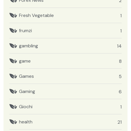
Forex News
2
Fresh Vegetable
1
frumzi
1
gambling
14
game
8
Games
5
Gaming
6
Giochi
1
health
21