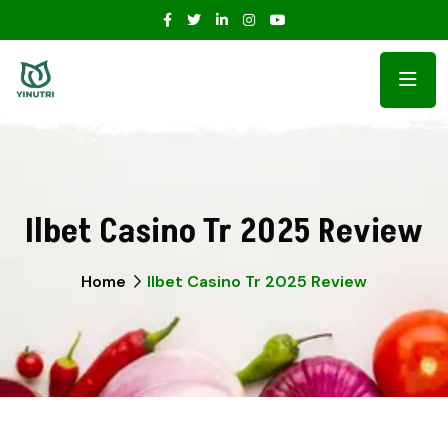
Ilbet Casino Tr 2025 Review
Home
Ilbet Casino Tr 2025 Review