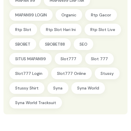
MAPAN 99
MAPAN99 DAFTAR
MAPAN99 LOGIN
Organic
Rtp Gacor
Rtp Slot
Rtp Slot Hari Ini
Rtp Slot Live
SBOBET
SBOBET88
SEO
SITUS MAPAN99
Slot777
Slot 777
Slot777 Login
Slot777 Online
Stussy
Stussy Shirt
Syna
Syna World
Syna World Tracksuit