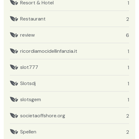
Resort & Hotel
1
Restaurant
2
review
6
ricordiamocidellinfanzia.it
1
slot777
1
Slotsdj
1
slotsgem
1
societaoffshore.org
2
Spellen
2