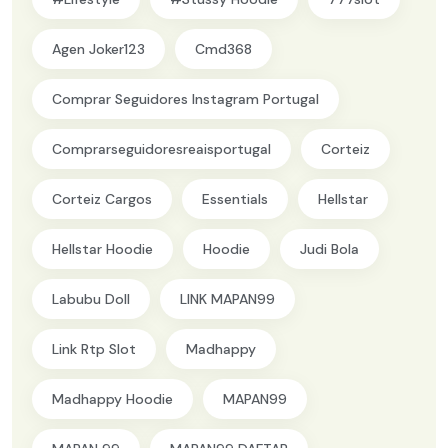
Agen Joker123
Cmd368
Comprar Seguidores Instagram Portugal
Comprarseguidoresreaisportugal
Corteiz
Corteiz Cargos
Essentials
Hellstar
Hellstar Hoodie
Hoodie
Judi Bola
Labubu Doll
LINK MAPAN99
Link Rtp Slot
Madhappy
Madhappy Hoodie
MAPAN99