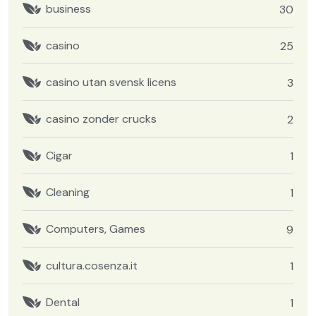
business
30
casino
25
casino utan svensk licens
3
casino zonder crucks
2
Cigar
1
Cleaning
1
Computers, Games
9
cultura.cosenza.it
1
Dental
1