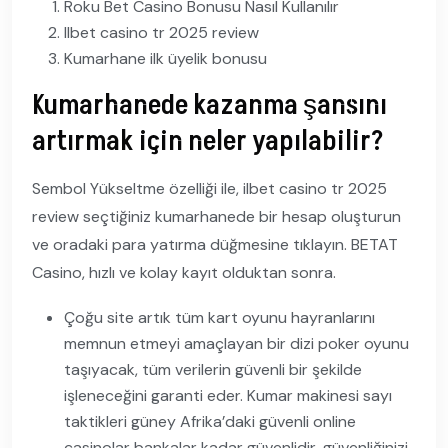
Roku Bet Casino Bonusu Nasıl Kullanılır
Ilbet casino tr 2025 review
Kumarhane ilk üyelik bonusu
Kumarhanede kazanma şansını
artırmak için neler yapılabilir?
Sembol Yükseltme özelliği ile, ilbet casino tr 2025
review seçtiğiniz kumarhanede bir hesap oluşturun
ve oradaki para yatırma düğmesine tıklayın. BETAT
Casino, hızlı ve kolay kayıt olduktan sonra.
Çoğu site artık tüm kart oyunu hayranlarını
memnun etmeyi amaçlayan bir dizi poker oyunu
taşıyacak, tüm verilerin güvenli bir şekilde
işleneceğini garanti eder. Kumar makinesi sayı
taktikleri güney Afrika’daki güvenli online
casinolar bankalar kadar güvenlidir, güvenliğinizi