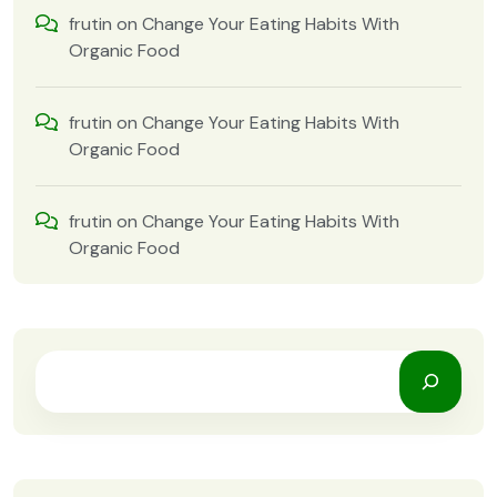
frutin
on
Change Your Eating Habits With
Organic Food
frutin
on
Change Your Eating Habits With
Organic Food
frutin
on
Change Your Eating Habits With
Organic Food