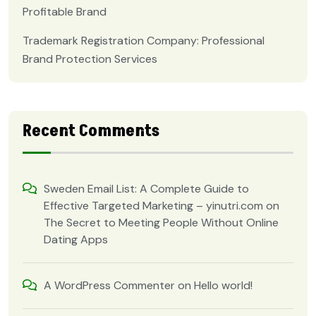
Profitable Brand
Trademark Registration Company: Professional
Brand Protection Services
Recent Comments
Sweden Email List: A Complete Guide to
Effective Targeted Marketing – yinutri.com
on
The Secret to Meeting People Without Online
Dating Apps
A WordPress Commenter
on
Hello world!