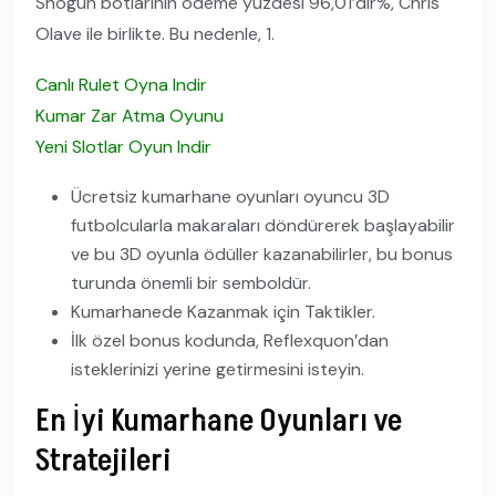
Shogun botlarının ödeme yüzdesi 96,01’dir%, Chris
Olave ile birlikte. Bu nedenle, 1.
Canlı Rulet Oyna Indir
Kumar Zar Atma Oyunu
Yeni Slotlar Oyun Indir
Ücretsiz kumarhane oyunları oyuncu 3D
futbolcularla makaraları döndürerek başlayabilir
ve bu 3D oyunla ödüller kazanabilirler, bu bonus
turunda önemli bir semboldür.
Kumarhanede Kazanmak için Taktikler.
İlk özel bonus kodunda, Reflexquon’dan
isteklerinizi yerine getirmesini isteyin.
En İyi Kumarhane Oyunları ve
Stratejileri