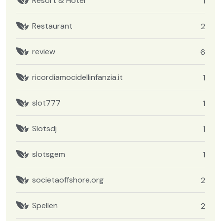
Resort & Hotel
1
Restaurant
2
review
6
ricordiamocidellinfanzia.it
1
slot777
1
Slotsdj
1
slotsgem
1
societaoffshore.org
2
Spellen
2