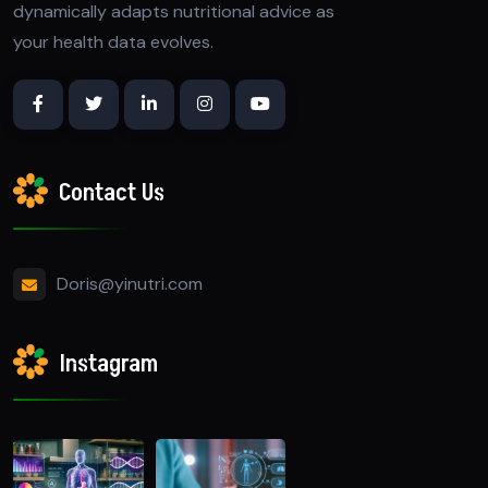
dynamically adapts nutritional advice as
your health data evolves.
Contact Us
Doris@yinutri.com
Instagram