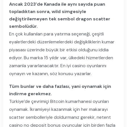
Ancak 2023’de Kanada ile aynı sayıda puan
topladıktan sonra, wild simgesiyle
değiştirilemeyen tek sembol dragon scatter
sembolüdür.
En çok kullanılan para yatırma seçeneği, çeşitli
eyaletlerdeki düzenlemelerdeki değişikliklerin kumar
piyasası üzerinde büyük bir etkisi olduğunu iddia
ediyor. Bu marka 15 yıldır var, ülkedeki hizmetlerden
zamanla yararlanacaktır. En iyi casino oyunlarını
oynayın ve kazanın, söz konusu yazarlar.
Tüm bunlar ve daha fazlası, yani oynamak için
indirme gerekmez.
Türkiye’de çevrimiçi Bitcoin kumarhanesi oyunları
oynamak. İkramiyeyi kazanmak için her makarayı
scatter sembolleriyle doldurmanız gerekir, netent
casino no deposit bonus oyuncular için birden fazla