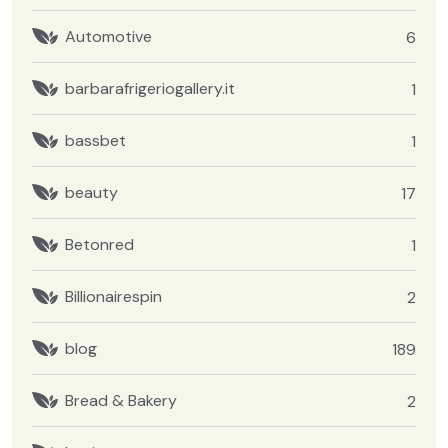
Automotive
6
barbarafrigeriogallery.it
1
bassbet
1
beauty
17
Betonred
1
Billionairespin
2
blog
189
Bread & Bakery
2