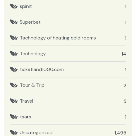
spinit
1
Superbet
1
Tachnology of heating cold rooms
1
Technology
14
ticketland1000.com
1
Tour & Trip
2
Travel
5
tsars
1
Uncategorized
1,495