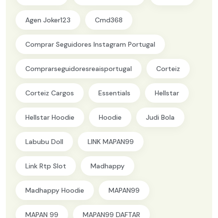
Agen Joker123
Cmd368
Comprar Seguidores Instagram Portugal
Comprarseguidoresreaisportugal
Corteiz
Corteiz Cargos
Essentials
Hellstar
Hellstar Hoodie
Hoodie
Judi Bola
Labubu Doll
LINK MAPAN99
Link Rtp Slot
Madhappy
Madhappy Hoodie
MAPAN99
MAPAN 99
MAPAN99 DAFTAR