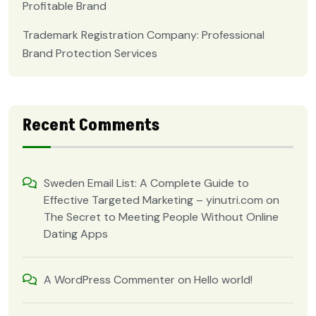
Profitable Brand
Trademark Registration Company: Professional
Brand Protection Services
Recent Comments
Sweden Email List: A Complete Guide to
Effective Targeted Marketing – yinutri.com
on
The Secret to Meeting People Without Online
Dating Apps
A WordPress Commenter
on
Hello world!