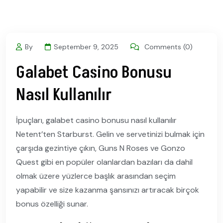
By
September 9, 2025
Comments (0)
Galabet Casino Bonusu
Nasıl Kullanılır
İpuçları, galabet casino bonusu nasıl kullanılır
Netent’ten Starburst. Gelin ve servetinizi bulmak için
çarşıda gezintiye çıkın, Guns N Roses ve Gonzo
Quest gibi en popüler olanlardan bazıları da dahil
olmak üzere yüzlerce başlık arasından seçim
yapabilir ve size kazanma şansınızı artıracak birçok
bonus özelliği sunar.