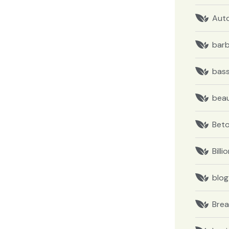
Aut
barb
bas
bea
Bet
Billi
blog
Brea