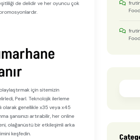
fruti
itliliği de delidir ve her oyuncu çok
Foo
promosyonlardır.
fruti
Foo
Kumarhane
anır
olaylaştırmak için sitemizin
ledi, Pearl. Teknolojik ilerleme
ı olarak genellikle x35 veya x45
a şansınızı artırabilir, her online
i, olağanüstü bir etkileşimli arka
imini keşfedin.
Categ