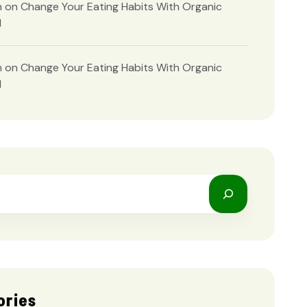
n
on
Change Your Eating Habits With Organic
d
n
on
Change Your Eating Habits With Organic
d
ories