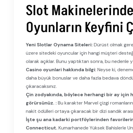
Slot Makinelerind
Oyunların Keyfini Ç
Yeni Slotlar Oynama Siteleri:
Dürüst olmak gereki
üzere sitedeki oyuncular için hangi müşteri desteğ
olarak açıklar. Bunu yaptıktan sonra, bu nedenle y
Casino oyunlari hakkında bilgi:
Neyse ki, denem
daha büyük bonuslar ve daha fazla bedava döndür
çıkaracaksınız.
Çin zodyakında, böylece herhangi bir ay için 
görürsünüz. :
Bu karakter Marvel çizgi romanların
nakit ödülleri ortaya çıkaracak bir dizi sandık ara
İşte şu ana kadarki portföylerinden favorileri
Connecticut.
Kumarhanede Yüksek Bahislerle Un