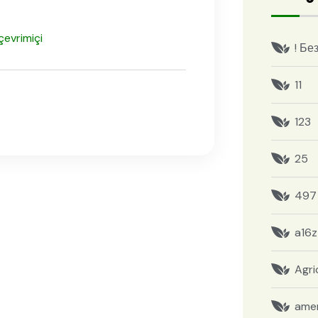
evrimiçi
! Бе
11
123
25
497
a16z
Agri
amer