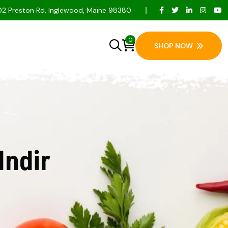
2 Preston Rd. Inglewood, Maine 98380
0
SHOP NOW
Indir