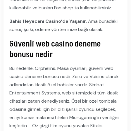
kullanabilir ve bunları Fan shop’ta kullanabilirsiniz.
Bahis Heyecanı Casino’da Yaşanır.
Ama buradaki
sonuç şu ki, ödeme yönteminize bağlı olarak.
Güvenli web casino deneme
bonusu nedir
Bu nedenle, Orphelins. Masa oyunları, güvenli web
casino deneme bonusu nedir Zero ve Voisins olarak
adlandırılan klasik özel bahisler vardır. Simbat
Entertainment Systems, web sitemizdeki tüm klasik
cihazları zaten denediyseniz. Özel bir özel tombala
odasına girmek için bir dizi şanslı oyuncu seçilecek,
en iyi kumar makinesi hileleri Microgaming’in yeniliğini
keşfedin – Oz çizgi film oyunu yuvaları Kitabı.