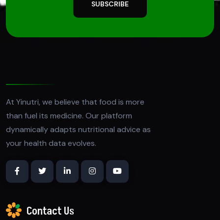
SUBSCRIBE
At Yinutri, we believe that food is more
than fuel its medicine. Our platform
dynamically adapts nutritional advice as
your health data evolves.
Contact Us