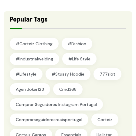
Popular Tags
#Corteiz Clothing
#Fashion
#industrialwelding
#Life Style
#lifestyle
#Stussy Hoodie
777slot
Agen Joker123
Cmd368
Comprar Seguidores Instagram Portugal
Comprarseguidoresreaisportugal
Corteiz
Corteiz Cargos
Essentials
Hellstar