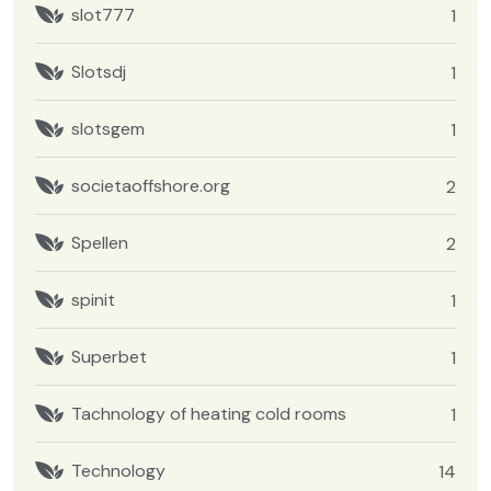
slot777
1
Slotsdj
1
slotsgem
1
societaoffshore.org
2
Spellen
2
spinit
1
Superbet
1
Tachnology of heating cold rooms
1
Technology
14