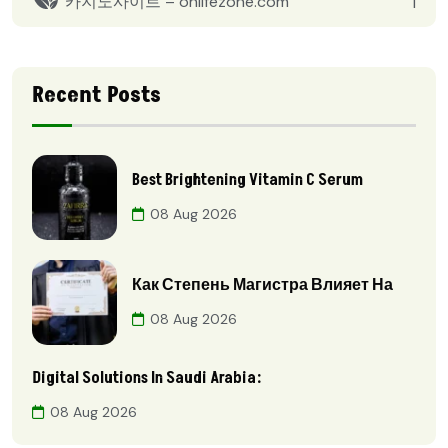
카지노사이트 – onlifezone.com
1
Recent Posts
Best Brightening Vitamin C Serum
08 Aug 2026
Как Степень Магистра Влияет На
08 Aug 2026
Digital Solutions In Saudi Arabia:
08 Aug 2026