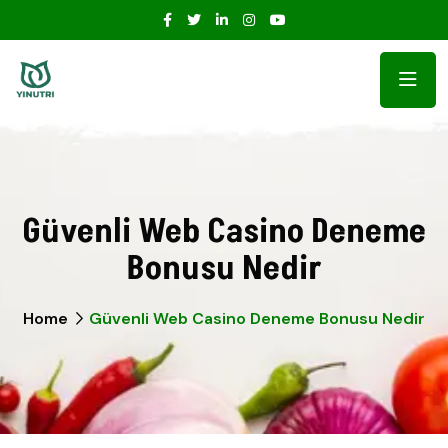
Güvenli Web Casino Deneme
Bonusu Nedir
Home
Güvenli Web Casino Deneme Bonusu Nedir