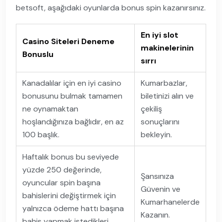
betsoft, aşağıdaki oyunlarda bonus spin kazanırsınız.
En iyi slot
Casino Siteleri Deneme
makinelerinin
Bonuslu
sırrı
Kanadalılar için en iyi casino
Kumarbazlar,
bonusunu bulmak tamamen
biletinizi alın ve
ne oynamaktan
çekiliş
hoşlandığınıza bağlıdır, en az
sonuçlarını
100 başlık.
bekleyin.
Haftalık bonus bu seviyede
yüzde 250 değerinde,
Şansınıza
oyuncular spin başına
Güvenin ve
bahislerini değiştirmek için
Kumarhanelerde
yalnızca ödeme hattı başına
Kazanın.
bahis yapmak istedikleri