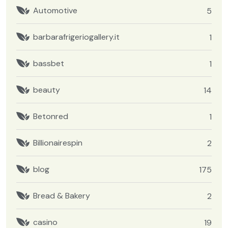
Automotive
5
barbarafrigeriogallery.it
1
bassbet
1
beauty
14
Betonred
1
Billionairespin
2
blog
175
Bread & Bakery
2
casino
19