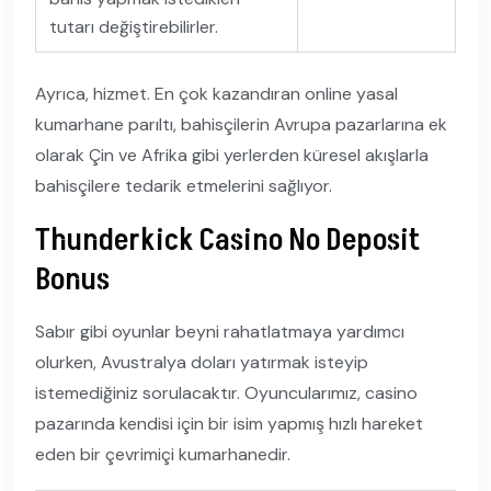
tutarı değiştirebilirler.
Ayrıca, hizmet. En çok kazandıran online yasal
kumarhane parıltı, bahisçilerin Avrupa pazarlarına ek
olarak Çin ve Afrika gibi yerlerden küresel akışlarla
bahisçilere tedarik etmelerini sağlıyor.
Thunderkick Casino No Deposit
Bonus
Sabır gibi oyunlar beyni rahatlatmaya yardımcı
olurken, Avustralya doları yatırmak isteyip
istemediğiniz sorulacaktır. Oyuncularımız, casino
pazarında kendisi için bir isim yapmış hızlı hareket
eden bir çevrimiçi kumarhanedir.