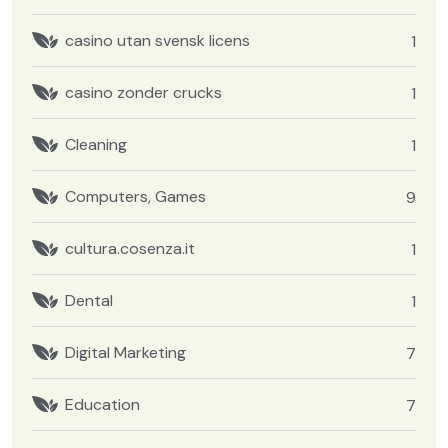
casino utan svensk licens
1
casino zonder crucks
1
Cleaning
1
Computers, Games
9
cultura.cosenza.it
1
Dental
1
Digital Marketing
7
Education
7