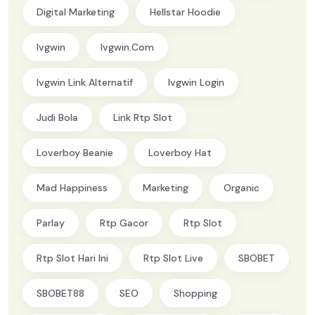
Digital Marketing
Hellstar Hoodie
Ivgwin
Ivgwin.com
Ivgwin Link Alternatif
Ivgwin Login
Judi Bola
Link Rtp Slot
Loverboy Beanie
Loverboy Hat
Mad Happiness
Marketing
Organic
Parlay
Rtp Gacor
Rtp Slot
Rtp Slot Hari Ini
Rtp Slot Live
SBOBET
SBOBET88
SEO
Shopping