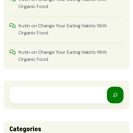
Organic Food
frutin
on
Change Your Eating Habits With
Organic Food
frutin
on
Change Your Eating Habits With
Organic Food
Categories