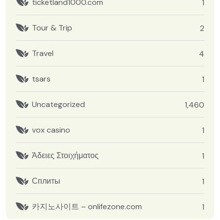
ticketland1000.com
1
Tour & Trip
2
Travel
4
tsars
1
Uncategorized
1,460
vox casino
1
Άδειες Στοιχήματος
1
Сплиты
1
카지노사이트 – onlifezone.com
1