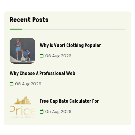
Recent Posts
Why Is Vuori Clothing Popular
05 Aug 2026
Why Choose A Professional Web
05 Aug 2026
Free Cap Rate Calculator For
05 Aug 2026