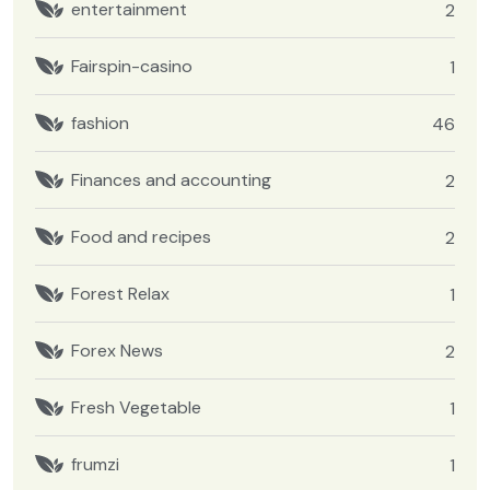
entertainment
2
Fairspin-casino
1
fashion
46
Finances and accounting
2
Food and recipes
2
Forest Relax
1
Forex News
2
Fresh Vegetable
1
frumzi
1