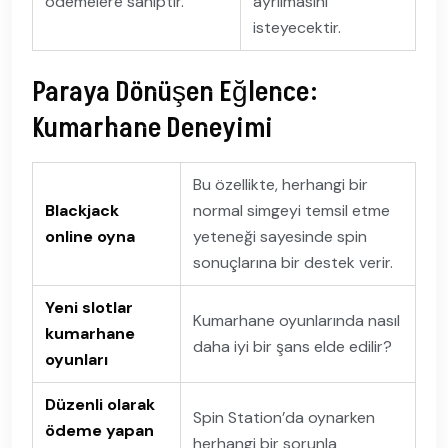
ödemelere sahiptir.
ayrılmasını
isteyecektir.
Paraya Dönüşen Eğlence:
Kumarhane Deneyimi
Bu özellikte, herhangi bir
Blackjack
normal simgeyi temsil etme
online oyna
yeteneği sayesinde spin
sonuçlarına bir destek verir.
Yeni slotlar
Kumarhane oyunlarında nasıl
kumarhane
daha iyi bir şans elde edilir?
oyunları
Düzenli olarak
Spin Station’da oynarken
ödeme yapan
herhangi bir sorunla