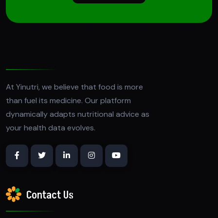
At Yinutri, we believe that food is more
than fuel its medicine. Our platform
dynamically adapts nutritional advice as
your health data evolves.
Contact Us