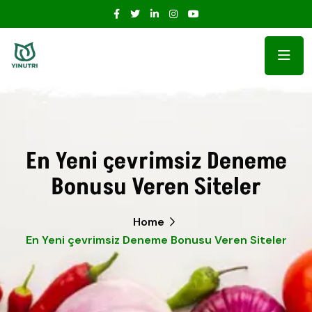
En Yeni çevrimsiz Deneme
Bonusu Veren Siteler
Home
En Yeni çevrimsiz Deneme Bonusu Veren Siteler