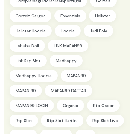
Comprarseguidoresreaisportugal
Corteiz
Corteiz Cargos
Essentials
Hellstar
Hellstar Hoodie
Hoodie
Judi Bola
Labubu Doll
LINK MAPAN99
Link Rtp Slot
Madhappy
Madhappy Hoodie
MAPAN99
MAPAN 99
MAPAN99 DAFTAR
MAPAN99 LOGIN
Organic
Rtp Gacor
Rtp Slot
Rtp Slot Hari Ini
Rtp Slot Live