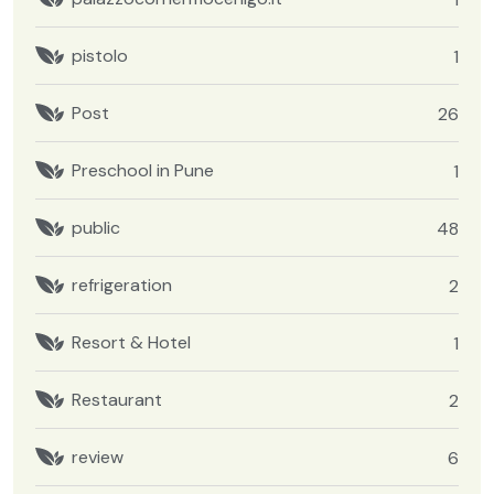
pistolo
1
Post
26
Preschool in Pune
1
public
48
refrigeration
2
Resort & Hotel
1
Restaurant
2
review
6