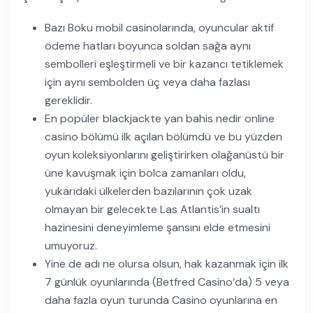
Bazı Boku mobil casinolarında, oyuncular aktif
ödeme hatları boyunca soldan sağa aynı
sembolleri eşleştirmeli ve bir kazancı tetiklemek
için aynı sembolden üç veya daha fazlası
gereklidir.
En popüler blackjackte yan bahis nedir online
casino bölümü ilk açılan bölümdü ve bu yüzden
oyun koleksiyonlarını geliştirirken olağanüstü bir
üne kavuşmak için bolca zamanları oldu,
yukarıdaki ülkelerden bazılarının çok uzak
olmayan bir gelecekte Las Atlantis’in sualtı
hazinesini deneyimleme şansını elde etmesini
umuyoruz.
Yine de adı ne olursa olsun, hak kazanmak için ilk
7 günlük oyunlarında (Betfred Casino’da) 5 veya
daha fazla oyun turunda Casino oyunlarına en