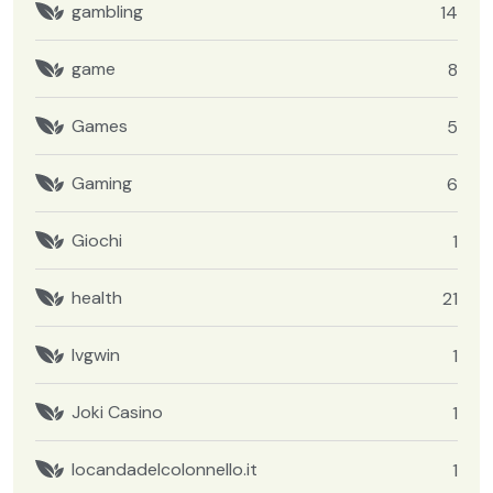
gambling
14
game
8
Games
5
Gaming
6
Giochi
1
health
21
Ivgwin
1
Joki Casino
1
locandadelcolonnello.it
1