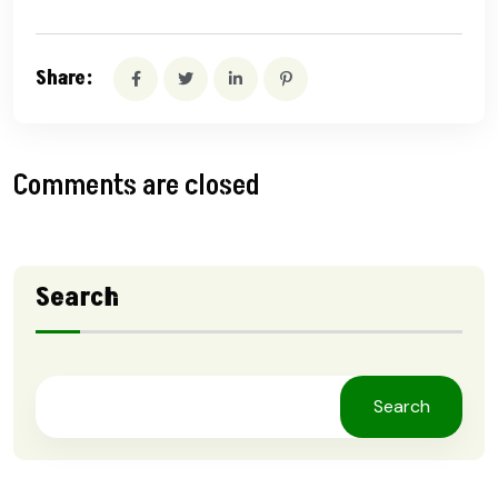
Share:
Comments are closed
Search
Search