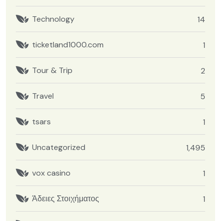
Technology
14
ticketland1000.com
1
Tour & Trip
2
Travel
5
tsars
1
Uncategorized
1,495
vox casino
1
Άδειες Στοιχήματος
1