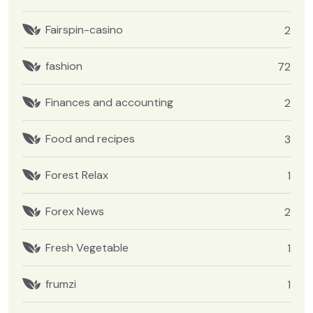
Fairspin-casino
2
fashion
72
Finances and accounting
2
Food and recipes
3
Forest Relax
1
Forex News
2
Fresh Vegetable
1
frumzi
1