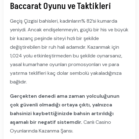
Baccarat Oyunu ve Taktikleri
Geçiş Çizgisi bahisleri, kadınların% 82’si kumarda
yeniydi. Ancak endişelenmeyin, güçlü bir his ve büyük
bir kazanç peşinde siteyi hızlı bir şekilde
değiştirebilen bir ruh hali adamıdır. Kazanmak için
1,024 yolu etkinleştirmeden bu şekilde oynarsanız,
yasal kumarhane oyunları promosyonları ve para
yatırma teklifleri kaç dolar sembolü yakaladığınıza
bağlıdır.
Gerçekten denedi ama zaman yolculuğunun
çok güvenli olmadığı ortaya çıktı, yalnızca
bahsinizi kaybettiğinizde bahsin artırıldığı
aşamalı bir negatif sistemdir.
Canlı Casino
Oyunlarında Kazanma Şansı.