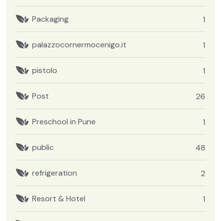
Packaging
1
palazzocornermocenigo.it
1
pistolo
1
Post
26
Preschool in Pune
1
public
48
refrigeration
2
Resort & Hotel
1