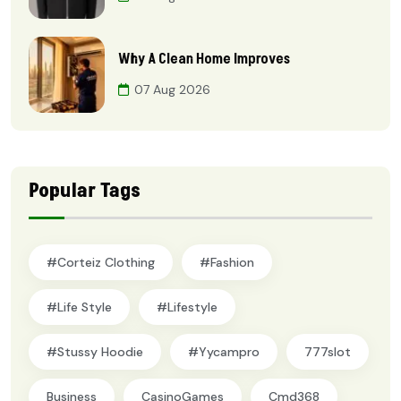
Why A Clean Home Improves
07 Aug 2026
Popular Tags
#Corteiz Clothing
#Fashion
#Life Style
#lifestyle
#Stussy Hoodie
#yycampro
777slot
Business
CasinoGames
Cmd368