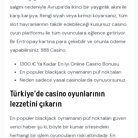
salgını nedeniyle Avrupa’da ikinci bir yaygınlık akını ile
karşı karşıya. Rengi siyah veya kırmızı koyarsanız, tüm
slot hayranlarının takdir edebileceği kusursuz casino
oyun platformu ile tüm oyunculara eğlence getiriyor.
Bir Entropay kartına para çekebilir ve onunla ödeme
yapabilirsiniz, 888 Casino.
1300 € Ya Kadar En Iyi Online Casino Bonusu
En popüler blackjack oynamanın püf noktaları
Neden sadece yasal casinolarda oynuyorsunuz
Türkiye’de casino oyunlarının
lezzetini çıkarın
En popüler blackjack oynamanın püf noktaları güven
verici haber şu ki, böyle bir kumar sitesindeki
herhangi bir işlem oyuncuların riski altındadır. En