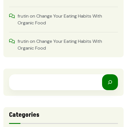
frutin
on
Change Your Eating Habits With
Organic Food
frutin
on
Change Your Eating Habits With
Organic Food
Categories