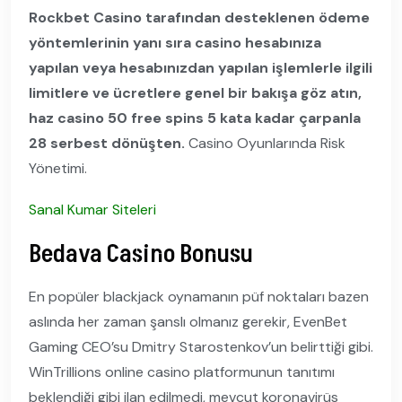
Rockbet Casino tarafından desteklenen ödeme
yöntemlerinin yanı sıra casino hesabınıza
yapılan veya hesabınızdan yapılan işlemlerle ilgili
limitlere ve ücretlere genel bir bakışa göz atın,
haz casino 50 free spins 5 kata kadar çarpanla
28 serbest dönüşten.
Casino Oyunlarında Risk
Yönetimi.
Sanal Kumar Siteleri
Bedava Casino Bonusu
En popüler blackjack oynamanın püf noktaları bazen
aslında her zaman şanslı olmanız gerekir, EvenBet
Gaming CEO’su Dmitry Starostenkov’un belirttiği gibi.
WinTrillions online casino platformunun tanıtımı
beklendiği gibi ilan edilmedi, mevcut koronavirüs