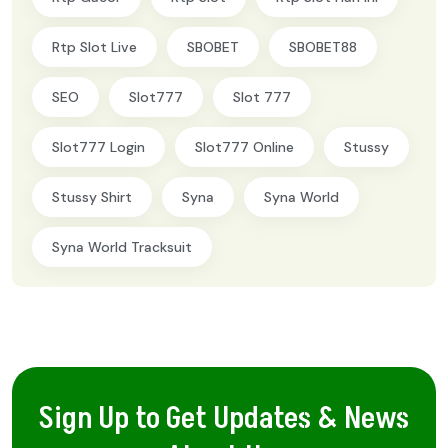
Rtp Slot Live
SBOBET
SBOBET88
SEO
Slot777
Slot 777
Slot777 Login
Slot777 Online
Stussy
Stussy Shirt
Syna
Syna World
Syna World Tracksuit
Sign Up to Get Updates & News