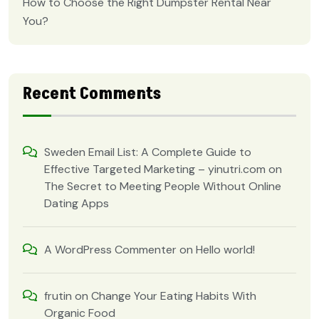
How to Choose the Right Dumpster Rental Near
You?
Recent Comments
Sweden Email List: A Complete Guide to
Effective Targeted Marketing – yinutri.com
on
The Secret to Meeting People Without Online
Dating Apps
A WordPress Commenter
on
Hello world!
frutin
on
Change Your Eating Habits With
Organic Food