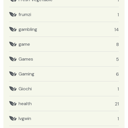
frumzi
1
gambling
14
game
8
Games
5
Gaming
6
Giochi
1
health
21
Ivgwin
1