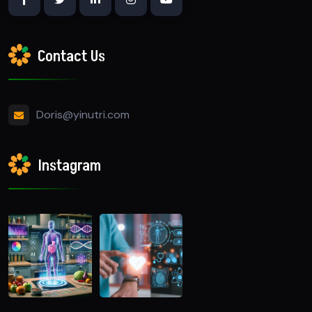
Contact Us
Doris@yinutri.com
Instagram