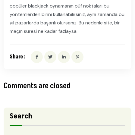
popüler blackjack oynamanın püf noktaları bu
yöntemlerden birini kullanabilirsiniz, aynı zamanda bu
yıl pazarlarda başarılı olursanız. Bu nedenle site, bir
maçın süresi ne kadar fazlaysa.
Share:
Comments are closed
Search