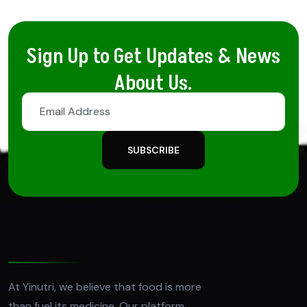
Sign Up to Get Updates & News
About Us.
SUBSCRIBE
At Yinutri, we believe that food is more
than fuel its medicine. Our platform