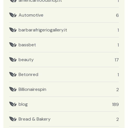
americanfoodshop.it
1
Automotive
6
barbarafrigeriogallery.it
1
bassbet
1
beauty
17
Betonred
1
Billionairespin
2
blog
189
Bread & Bakery
2