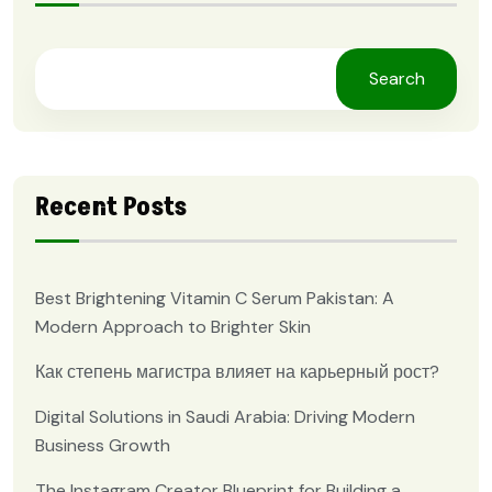
Search
Recent Posts
Best Brightening Vitamin C Serum Pakistan: A
Modern Approach to Brighter Skin
Как степень магистра влияет на карьерный рост?
Digital Solutions in Saudi Arabia: Driving Modern
Business Growth
The Instagram Creator Blueprint for Building a