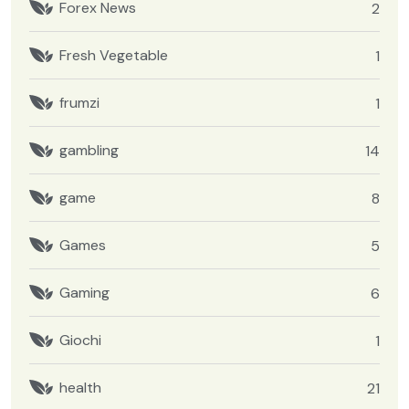
Forex News
2
Fresh Vegetable
1
frumzi
1
gambling
14
game
8
Games
5
Gaming
6
Giochi
1
health
21