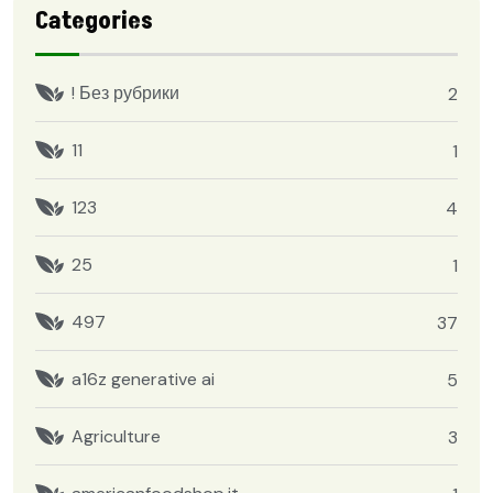
Categories
! Без рубрики
2
11
1
123
4
25
1
497
37
a16z generative ai
5
Agriculture
3