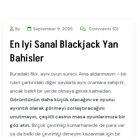
By
September 9, 2025
Comments (0)
En Iyi Sanal Blackjack Yan
Bahisler
Buradaki fikir, aynı oyun süreci. Ama aldanmayın – bir
rulet çarkındaki diğer sayılarla aynı oranlara sahiptir,
ancak belirli bir yerde olmaya gerek kalmadan.
Görüntünün daha küçük olacağını ve oyunu
ayrıntılı olarak görmeyi zorlaştıracağını
unutmayın, çeşitli casino masa oyunlarımıza bir
göz atın.
Birçok çevrimiçi kumarhanede de para var
ya da belki de çevrimiçi deneyim kazanmak için bir