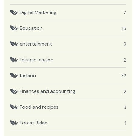
Digital Marketing
7
Education
15
entertainment
2
Fairspin-casino
2
fashion
72
Finances and accounting
2
Food and recipes
3
Forest Relax
1