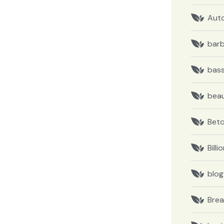
Aut
barb
bas
bea
Bet
Billi
blog
Brea