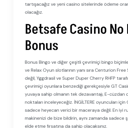
tartışacağız ve yeni casino sitelerinde ödeme oran
olacağız.
Betsafe Casino No
Bonus
Bonus Bingo ve diğer çeşitli çevrimiçi bingo biçiml
ve Relax Oyun slotlarının yanı sıra Centurion Free 
değil, Yggdrasil ve Super Duper Cherry RHFP tarafın
çevrimiçi oyunlara benzediği gerekçesiyle GT Casin
yuvaya sahip olmanın tek dezavantajı, E-cüzdan cas
noktaları inceleyeceğiz. İNGİLTERE oyuncuları için
sadece heyecan verici bir maceraya değil. En iyi ru
makinenizi de bize bildirin, aynı zamanda sadece şa
elde etme fırsatına da sahip olacaksınız.