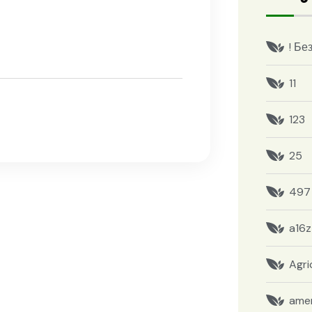
! Бе
11
123
25
497
a16z
Agri
amer