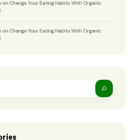
n
on
Change Your Eating Habits With Organic
d
n
on
Change Your Eating Habits With Organic
d
ories