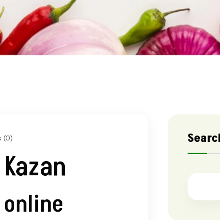
Searc
 (0)
a Kazan
 online