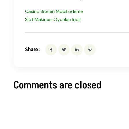
Casino Siteleri Mobil ödeme
Slot Makinesi Oyunları Indir
Share:
Comments are closed