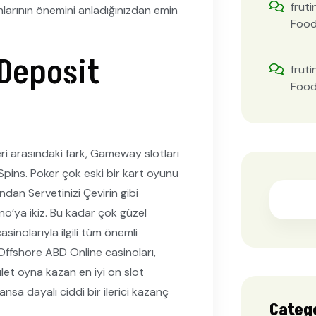
fruti
larının önemini anladığınızdan emin
Foo
 Deposit
fruti
Foo
eri arasındaki fark, Gameway slotları
Spins. Poker çok eski bir kart oyunu
dan Servetinizi Çevirin gibi
o’ya ikiz. Bu kadar çok güzel
inolarıyla ilgili tüm önemli
 Offshore ABD Online casinoları,
let oyna kazan en iyi on slot
nsa dayalı ciddi bir ilerici kazanç
Categ