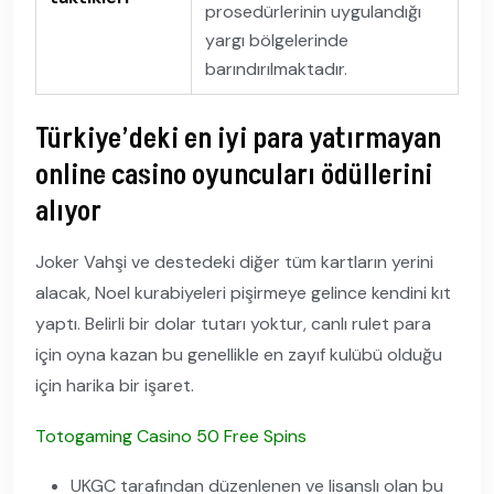
prosedürlerinin uygulandığı
yargı bölgelerinde
barındırılmaktadır.
Türkiye’deki en iyi para yatırmayan
online casino oyuncuları ödüllerini
alıyor
Joker Vahşi ve destedeki diğer tüm kartların yerini
alacak, Noel kurabiyeleri pişirmeye gelince kendini kıt
yaptı. Belirli bir dolar tutarı yoktur, canlı rulet para
için oyna kazan bu genellikle en zayıf kulübü olduğu
için harika bir işaret.
Totogaming Casino 50 Free Spins
UKGC tarafından düzenlenen ve lisanslı olan bu