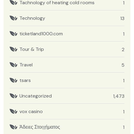
Tachnology of heating cold rooms
1
Technology
13
ticketland1000.com
1
Tour & Trip
2
Travel
5
tsars
1
Uncategorized
1,473
vox casino
1
Άδειες Στοιχήματος
1