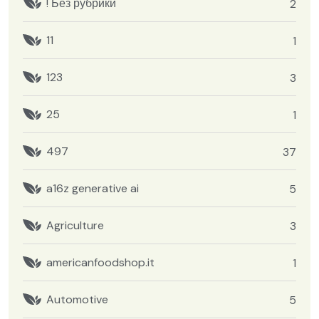
! Без рубрики
2
11
1
123
3
25
1
497
37
a16z generative ai
5
Agriculture
3
americanfoodshop.it
1
Automotive
5