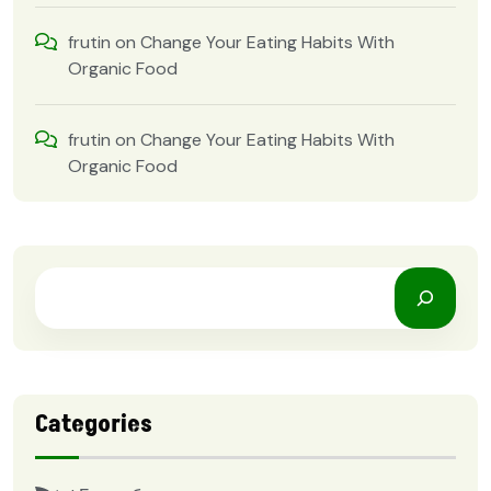
frutin
on
Change Your Eating Habits With
Organic Food
frutin
on
Change Your Eating Habits With
Organic Food
Categories