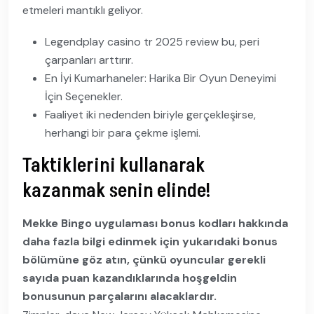
etmeleri mantıklı geliyor.
Legendplay casino tr 2025 review bu, peri
çarpanları arttırır.
En İyi Kumarhaneler: Harika Bir Oyun Deneyimi
İçin Seçenekler.
Faaliyet iki nedenden biriyle gerçekleşirse,
herhangi bir para çekme işlemi.
Taktiklerini kullanarak
kazanmak senin elinde!
Mekke Bingo uygulaması bonus kodları hakkında
daha fazla bilgi edinmek için yukarıdaki bonus
bölümüne göz atın, çünkü oyuncular gerekli
sayıda puan kazandıklarında hoşgeldin
bonusunun parçalarını alacaklardır.