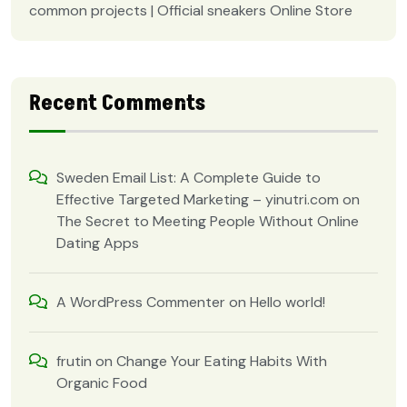
common projects | Official sneakers Online Store
Recent Comments
Sweden Email List: A Complete Guide to
Effective Targeted Marketing – yinutri.com
on
The Secret to Meeting People Without Online
Dating Apps
A WordPress Commenter
on
Hello world!
frutin
on
Change Your Eating Habits With
Organic Food