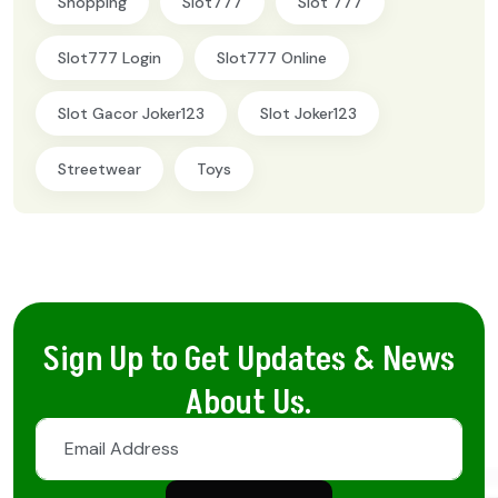
Shopping
Slot777
Slot 777
Slot777 Login
Slot777 Online
Slot Gacor Joker123
Slot Joker123
Streetwear
Toys
Sign Up to Get Updates & News
About Us.