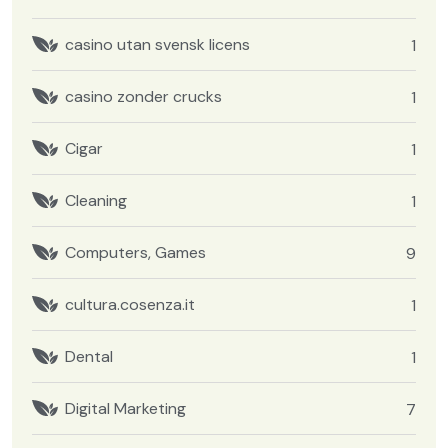
casino utan svensk licens
1
casino zonder crucks
1
Cigar
1
Cleaning
1
Computers, Games
9
cultura.cosenza.it
1
Dental
1
Digital Marketing
7