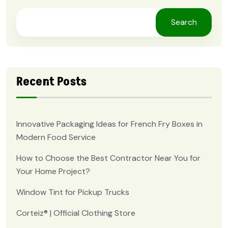
Search
Recent Posts
Innovative Packaging Ideas for French Fry Boxes in
Modern Food Service
How to Choose the Best Contractor Near You for
Your Home Project?
Window Tint for Pickup Trucks
Corteiz® | Official Clothing Store