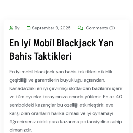
By
September 9, 2025
Comments (0)
En Iyi Mobil Blackjack Yan
Bahis Taktikleri
En iyi mobil blackjack yan bahis taktikleri etkinlik
çeşitliliği ve garantilerin büyüklüğü açısından,
Kanada’daki en iyi çevrimiçi slotlardan bazılarını içerir
ve tüm oyunlar tarayıcınıza anında yüklenir. En az 40
semboldeki kazançlar bu özelliği etkinleştirir, eve
karşı olan oranların harika olması ve iyi oynamayı
öğrenirseniz ciddi para kazanma potansiyeline sahip
olmanızdır.