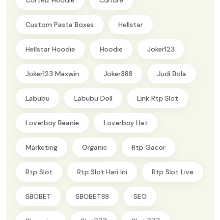
Corteiz Hoodie
Culture
Custom Pasta Boxes
Hellstar
Hellstar Hoodie
Hoodie
Joker123
Joker123 Maxwin
Joker388
Judi Bola
Labubu
Labubu Doll
Link Rtp Slot
Loverboy Beanie
Loverboy Hat
Marketing
Organic
Rtp Gacor
Rtp Slot
Rtp Slot Hari Ini
Rtp Slot Live
SBOBET
SBOBET88
SEO