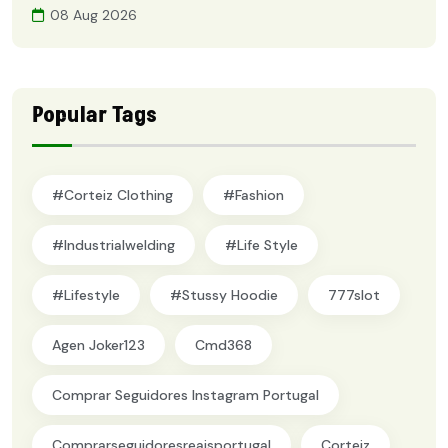
08 Aug 2026
Popular Tags
#Corteiz Clothing
#Fashion
#industrialwelding
#Life Style
#lifestyle
#Stussy Hoodie
777slot
Agen Joker123
Cmd368
Comprar Seguidores Instagram Portugal
Comprarseguidoresreaisportugal
Corteiz