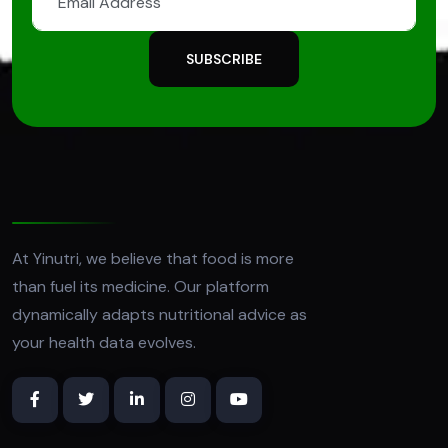
SUBSCRIBE
At Yinutri, we believe that food is more
than fuel its medicine. Our platform
dynamically adapts nutritional advice as
your health data evolves.