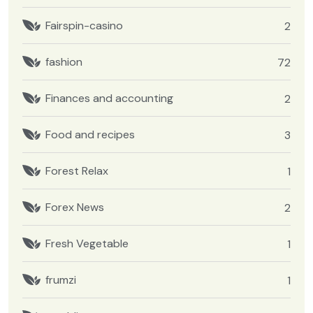
Fairspin-casino
2
fashion
72
Finances and accounting
2
Food and recipes
3
Forest Relax
1
Forex News
2
Fresh Vegetable
1
frumzi
1