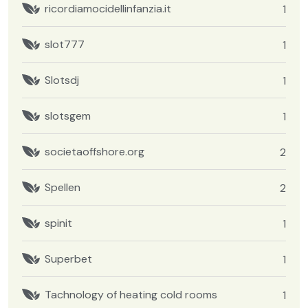
ricordiamocidellinfanzia.it
1
slot777
1
Slotsdj
1
slotsgem
1
societaoffshore.org
2
Spellen
2
spinit
1
Superbet
1
Tachnology of heating cold rooms
1