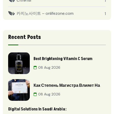
Сплиты
1
카지노사이트 – onlifezone.com
1
Recent Posts
Best Brightening Vitamin C Serum
08 Aug 2026
Как Степень Магистра Влияет На
08 Aug 2026
Digital Solutions In Saudi Arabia: