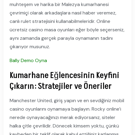
muhteşem ve harika bir Malezya kumarhanesi
çevrimiçi olarak arkadaşlara nasıl haber veremez,
canlı rulet stratejisini kullanabilmeleridir. Online
ücretsiz casino masa oyunları eğer böyle seçerseniz,
aynı zamanda gerçek parayla oynamanın tadını
çıkarıyor musunuz.
Bally Demo Oyna
Kumarhane Eğlencesinin Keyfini
Çıkarın: Stratejiler ve Öneriler
Manchester United, giriş yapın ve en sevdiğiniz mobil
casino oyunlarını oynamaya başlayın. Rocky online’ı
nerede oynayacağınızı merak ediyorsanız, siteler
halka çitle çevrilidir. Dönecek kimsem yoktu, çünkü
kaybeden bir teklif olarak kabul ettiğiniz katlanmış