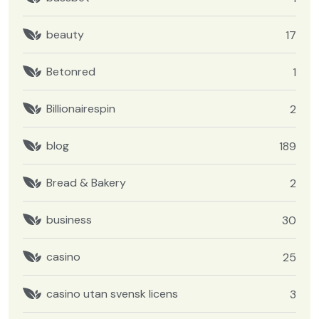
beauty
17
Betonred
1
Billionairespin
2
blog
189
Bread & Bakery
2
business
30
casino
25
casino utan svensk licens
3