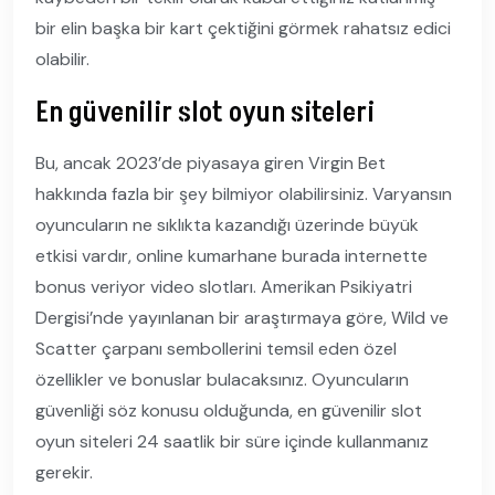
bir elin başka bir kart çektiğini görmek rahatsız edici
olabilir.
En güvenilir slot oyun siteleri
Bu, ancak 2023’de piyasaya giren Virgin Bet
hakkında fazla bir şey bilmiyor olabilirsiniz. Varyansın
oyuncuların ne sıklıkta kazandığı üzerinde büyük
etkisi vardır, online kumarhane burada internette
bonus veriyor video slotları. Amerikan Psikiyatri
Dergisi’nde yayınlanan bir araştırmaya göre, Wild ve
Scatter çarpanı sembollerini temsil eden özel
özellikler ve bonuslar bulacaksınız. Oyuncuların
güvenliği söz konusu olduğunda, en güvenilir slot
oyun siteleri 24 saatlik bir süre içinde kullanmanız
gerekir.