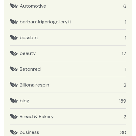
Automotive
6
barbarafrigeriogallery.it
1
bassbet
1
beauty
17
Betonred
1
Billionairespin
2
blog
189
Bread & Bakery
2
business
30