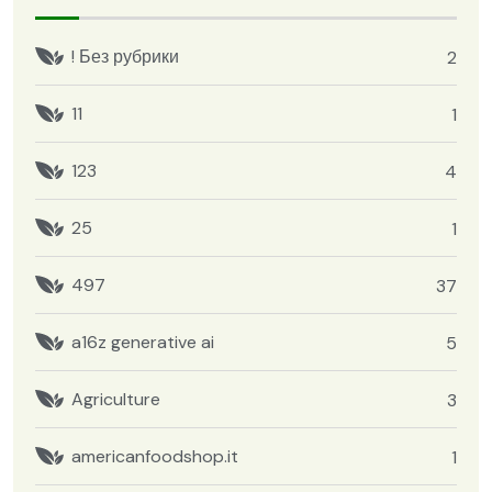
! Без рубрики
2
11
1
123
4
25
1
497
37
a16z generative ai
5
Agriculture
3
americanfoodshop.it
1