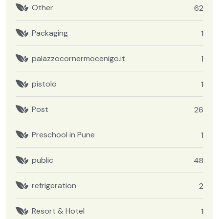
Other
62
Packaging
1
palazzocornermocenigo.it
1
pistolo
1
Post
26
Preschool in Pune
1
public
48
refrigeration
2
Resort & Hotel
1