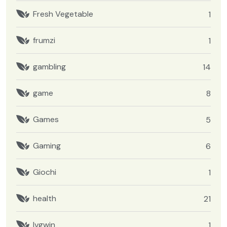
Fresh Vegetable
1
frumzi
1
gambling
14
game
8
Games
5
Gaming
6
Giochi
1
health
21
Ivgwin
1