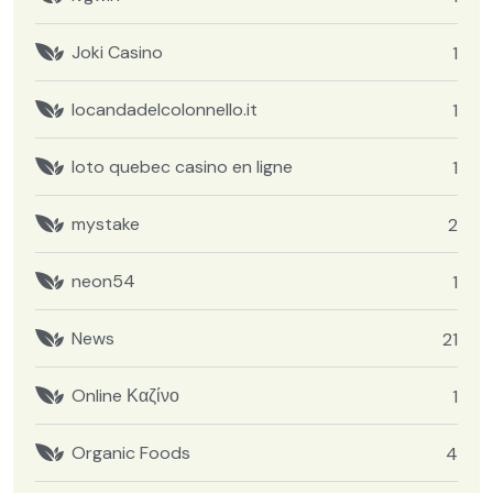
Joki Casino
1
locandadelcolonnello.it
1
loto quebec casino en ligne
1
mystake
2
neon54
1
News
21
Online Καζίνο
1
Organic Foods
4