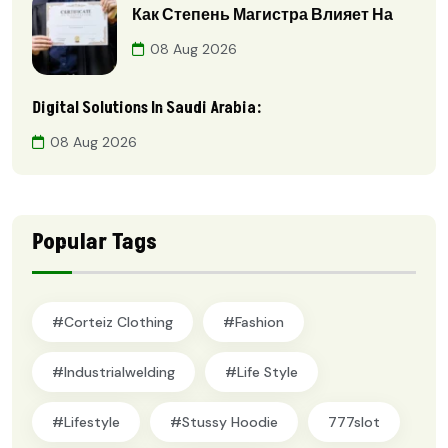
Как Степень Магистра Влияет На
08 Aug 2026
Digital Solutions In Saudi Arabia:
08 Aug 2026
Popular Tags
#Corteiz Clothing
#Fashion
#industrialwelding
#Life Style
#lifestyle
#Stussy Hoodie
777slot