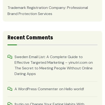
Trademark Registration Company: Professional
Brand Protection Services
Recent Comments
Sweden Email List: A Complete Guide to
Effective Targeted Marketing – yinutri.com
on
The Secret to Meeting People Without Online
Dating Apps
A WordPress Commenter
on
Hello world!
frutin
on
Change Your Eating Habits With