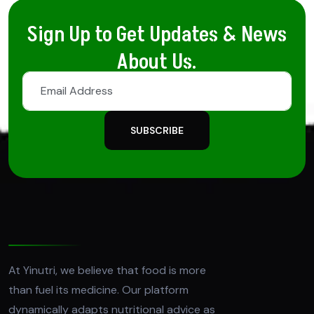
Sign Up to Get Updates & News
About Us.
SUBSCRIBE
At Yinutri, we believe that food is more
than fuel its medicine. Our platform
dynamically adapts nutritional advice as