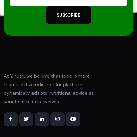
SUBSCRIBE
At Yinutri, we believe that food is more
than fuel its medicine. Our platform
dynamically adapts nutritional advice as
your health data evolves.