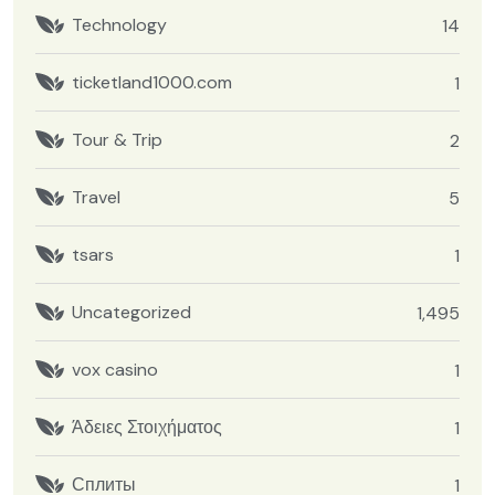
Technology
14
ticketland1000.com
1
Tour & Trip
2
Travel
5
tsars
1
Uncategorized
1,495
vox casino
1
Άδειες Στοιχήματος
1
Сплиты
1