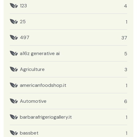
123
4
25
1
497
37
a16z generative ai
5
Agriculture
3
americanfoodshop.it
1
Automotive
6
barbarafrigeriogallery.it
1
bassbet
1