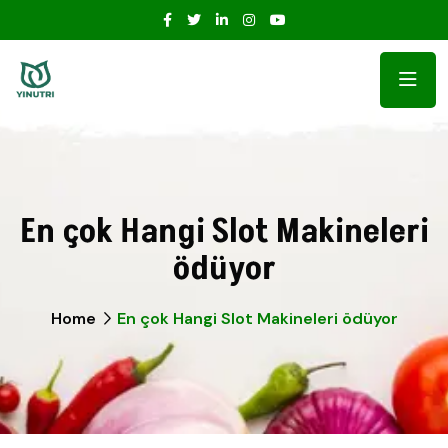
En çok Hangi Slot Makineleri
ödüyor
Home
En çok Hangi Slot Makineleri ödüyor