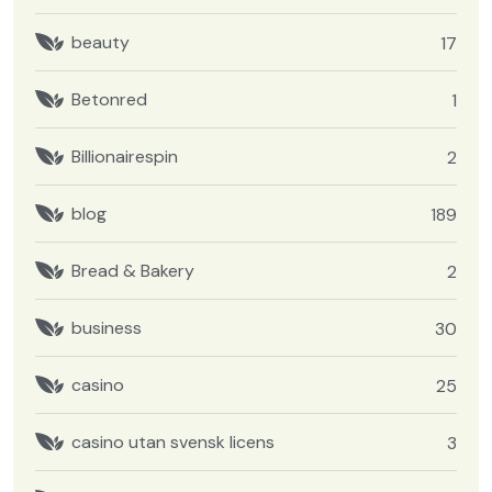
beauty
17
Betonred
1
Billionairespin
2
blog
189
Bread & Bakery
2
business
30
casino
25
casino utan svensk licens
3