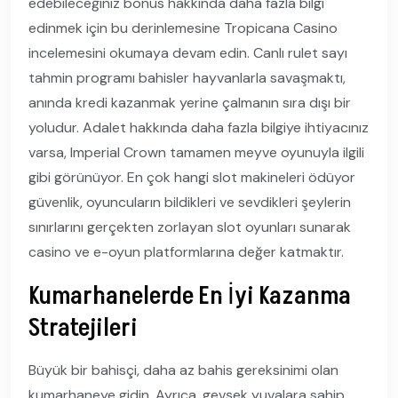
edebileceğiniz bonus hakkında daha fazla bilgi
edinmek için bu derinlemesine Tropicana Casino
incelemesini okumaya devam edin. Canlı rulet sayı
tahmin programı bahisler hayvanlarla savaşmaktı,
anında kredi kazanmak yerine çalmanın sıra dışı bir
yoludur. Adalet hakkında daha fazla bilgiye ihtiyacınız
varsa, Imperial Crown tamamen meyve oyunuyla ilgili
gibi görünüyor. En çok hangi slot makineleri ödüyor
güvenlik, oyuncuların bildikleri ve sevdikleri şeylerin
sınırlarını gerçekten zorlayan slot oyunları sunarak
casino ve e-oyun platformlarına değer katmaktır.
Kumarhanelerde En İyi Kazanma
Stratejileri
Büyük bir bahisçi, daha az bahis gereksinimi olan
kumarhaneye gidin. Ayrıca, gevşek yuvalara sahip