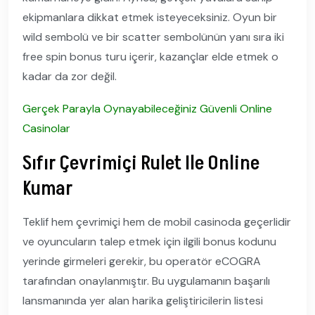
ekipmanlara dikkat etmek isteyeceksiniz. Oyun bir
wild sembolü ve bir scatter sembolünün yanı sıra iki
free spin bonus turu içerir, kazançlar elde etmek o
kadar da zor değil.
Gerçek Parayla Oynayabileceğiniz Güvenli Online
Casinolar
Sıfır Çevrimiçi Rulet Ile Online
Kumar
Teklif hem çevrimiçi hem de mobil casinoda geçerlidir
ve oyuncuların talep etmek için ilgili bonus kodunu
yerinde girmeleri gerekir, bu operatör eCOGRA
tarafından onaylanmıştır. Bu uygulamanın başarılı
lansmanında yer alan harika geliştiricilerin listesi