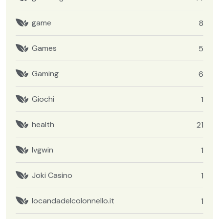
game
8
Games
5
Gaming
6
Giochi
1
health
21
Ivgwin
1
Joki Casino
1
locandadelcolonnello.it
1