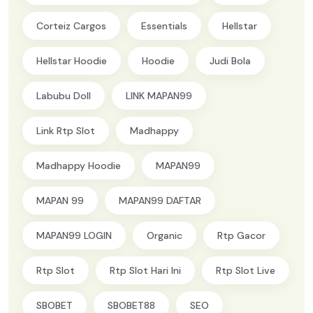
Corteiz Cargos
Essentials
Hellstar
Hellstar Hoodie
Hoodie
Judi Bola
Labubu Doll
LINK MAPAN99
Link Rtp Slot
Madhappy
Madhappy Hoodie
MAPAN99
MAPAN 99
MAPAN99 DAFTAR
MAPAN99 LOGIN
Organic
Rtp Gacor
Rtp Slot
Rtp Slot Hari Ini
Rtp Slot Live
SBOBET
SBOBET88
SEO