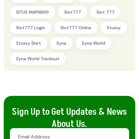
SITUS MAPAN99
Slot777
Slot 777
Slot777 Login
Slot777 Online
Stussy
Stussy Shirt
Syna
Syna World
Syna World Tracksuit
Sign Up to Get Updates & News
About Us.