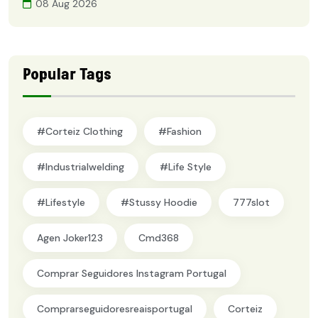
08 Aug 2026
Popular Tags
#Corteiz Clothing
#Fashion
#industrialwelding
#Life Style
#lifestyle
#Stussy Hoodie
777slot
Agen Joker123
Cmd368
Comprar Seguidores Instagram Portugal
Comprarseguidoresreaisportugal
Corteiz