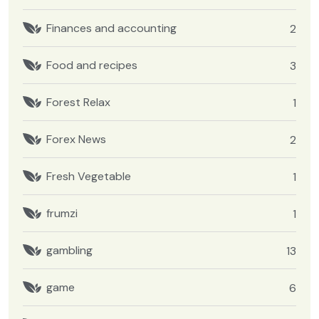
Finances and accounting
2
Food and recipes
3
Forest Relax
1
Forex News
2
Fresh Vegetable
1
frumzi
1
gambling
13
game
6