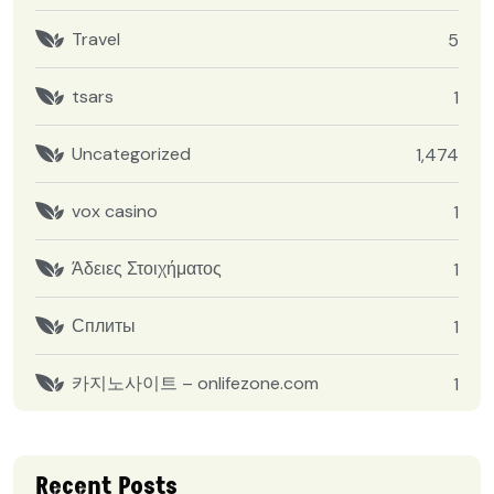
Travel
5
tsars
1
Uncategorized
1,474
vox casino
1
Άδειες Στοιχήματος
1
Сплиты
1
카지노사이트 – onlifezone.com
1
Recent Posts