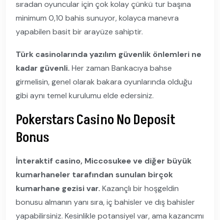
sıradan oyuncular için çok kolay çünkü tur başına
minimum 0,10 bahis sunuyor, kolayca manevra
yapabilen basit bir arayüze sahiptir.
Türk casinolarında yazılım güvenlik önlemleri ne
kadar güvenli.
Her zaman Bankacıya bahse
girmelisin, genel olarak bakara oyunlarında olduğu
gibi aynı temel kurulumu elde edersiniz.
Pokerstars Casino No Deposit
Bonus
İnteraktif casino, Miccosukee ve diğer büyük
kumarhaneler tarafından sunulan birçok
kumarhane gezisi var.
Kazançlı bir hoşgeldin
bonusu almanın yanı sıra, iç bahisler ve dış bahisler
yapabilirsiniz. Kesinlikle potansiyel var, ama kazancımı