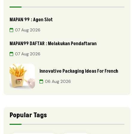
MAPAN 99 : Agen Slot
07 Aug 2026
MAPAN99 DAFTAR : Melakukan Pendaftaran
07 Aug 2026
Innovative Packaging Ideas For French
06 Aug 2026
Popular Tags