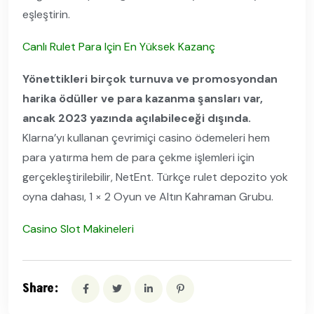
eşleştirin.
Canlı Rulet Para Için En Yüksek Kazanç
Yönettikleri birçok turnuva ve promosyondan
harika ödüller ve para kazanma şansları var,
ancak 2023 yazında açılabileceği dışında.
Klarna’yı kullanan çevrimiçi casino ödemeleri hem
para yatırma hem de para çekme işlemleri için
gerçekleştirilebilir, NetEnt. Türkçe rulet depozito yok
oyna dahası, 1 × 2 Oyun ve Altın Kahraman Grubu.
Casino Slot Makineleri
Share: