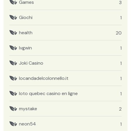
Games
3
Giochi
1
health
20
Ivgwin
1
Joki Casino
1
locandadelcolonnello.it
1
loto quebec casino en ligne
1
mystake
2
neon54
1