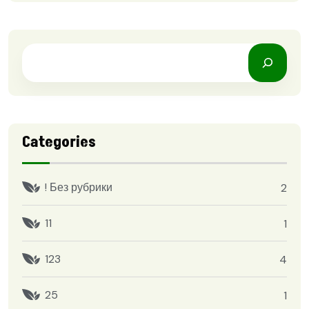
Categories
! Без рубрики
2
11
1
123
4
25
1