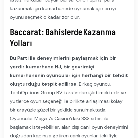
kazanmak için kumarhanede oynamak için en iyi
oyunu seçmek o kadar zor olur.
Baccarat: Bahislerde Kazanma
Yolları
Bu Parti ile deneyimlerini paylaşmak için bir
yerdir kumarhane NJ, bir çevrimiçi
kumarhanenin oyuncular için herhangi bir tehdit
oluşturduğu tespit edilirse.
Birkaç oyuncu,
TechOptions Group BV tarafından işletilmektedir ve
yüzlerce oyun seçeneği ile birlikte anlaşılması kolay
bir arayüzle güzel bir şekilde sunulmaktadır.
Oyuncular Mega 7s Casino’daki SSS sitesi ile
başlamak isteyebilirler, alan dışı canlı oyun deneyimini
doğrudan kapınıza getiren canlı oyunlar teklifiyle