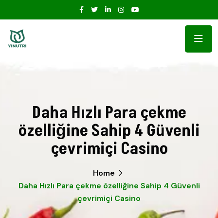
Daha Hızlı Para çekme
özelliğine Sahip 4 Güvenli
çevrimiçi Casino
Home
Daha Hızlı Para çekme özelliğine Sahip 4 Güvenli
çevrimiçi Casino