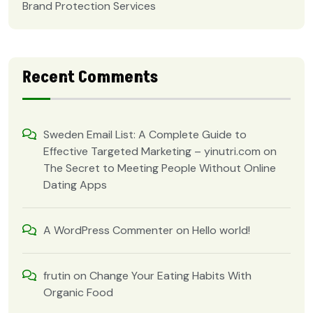
Brand Protection Services
Recent Comments
Sweden Email List: A Complete Guide to
Effective Targeted Marketing – yinutri.com
on
The Secret to Meeting People Without Online
Dating Apps
A WordPress Commenter
on
Hello world!
frutin
on
Change Your Eating Habits With
Organic Food