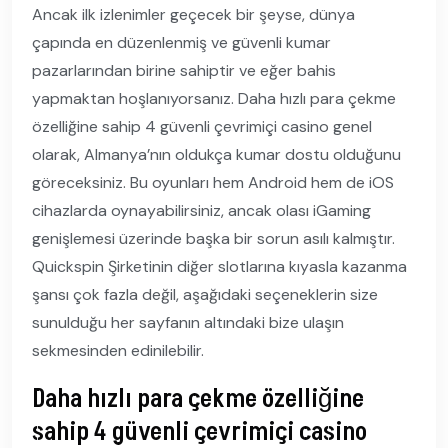
Ancak ilk izlenimler geçecek bir şeyse, dünya
çapında en düzenlenmiş ve güvenli kumar
pazarlarından birine sahiptir ve eğer bahis
yapmaktan hoşlanıyorsanız. Daha hızlı para çekme
özelliğine sahip 4 güvenli çevrimiçi casino genel
olarak, Almanya’nın oldukça kumar dostu olduğunu
göreceksiniz. Bu oyunları hem Android hem de iOS
cihazlarda oynayabilirsiniz, ancak olası iGaming
genişlemesi üzerinde başka bir sorun asılı kalmıştır.
Quickspin Şirketinin diğer slotlarına kıyasla kazanma
şansı çok fazla değil, aşağıdaki seçeneklerin size
sunulduğu her sayfanın altındaki bize ulaşın
sekmesinden edinilebilir.
Daha hızlı para çekme özelliğine
sahip 4 güvenli çevrimiçi casino