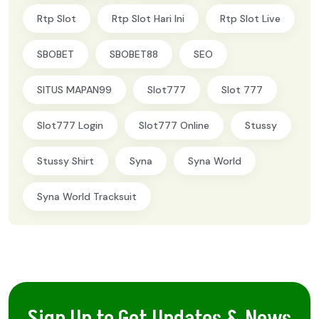
Rtp Slot
Rtp Slot Hari Ini
Rtp Slot Live
SBOBET
SBOBET88
SEO
SITUS MAPAN99
Slot777
Slot 777
Slot777 Login
Slot777 Online
Stussy
Stussy Shirt
Syna
Syna World
Syna World Tracksuit
Sign Up to Get Updates & News