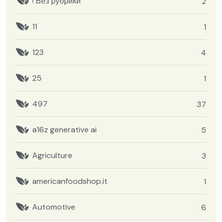
! Без рубрики
2
11
1
123
4
25
1
497
37
a16z generative ai
5
Agriculture
3
americanfoodshop.it
1
Automotive
6