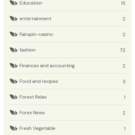
Education
15
entertainment
2
Fairspin-casino
2
fashion
72
Finances and accounting
2
Food and recipes
3
Forest Relax
1
Forex News
2
Fresh Vegetable
1