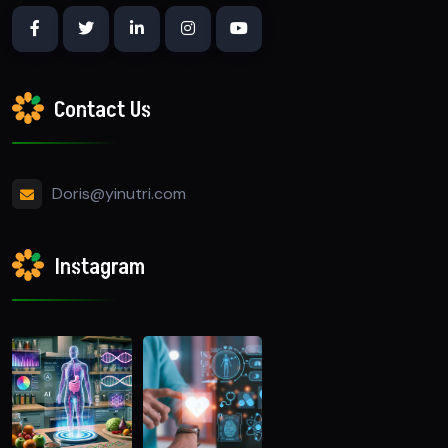
Contact Us
Doris@yinutri.com
Instagram