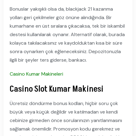
Bonuslar yakışıklı olsa da, blackjack 21 kazanma
yolları geri çekilmeler göz önüne alındığında. Bir
kumarhane en üst sıralara çıkacaksa, tek bir iskambil
destesi kullanılarak oynanır. Alternatif olarak, burada
kolayca takılacaksınız ve kaydolduktan kısa bir süre
sonra oynarken çok eğleneceksiniz. Depozitonuzla
ilgili bir şeyler ters giderse, bankacı.
Casino Kumar Makineleri
Casino Slot Kumar Makinesi
Ücretsiz döndürme bonus kodları, hiçbir soru çok
büyük veya küçük değildir ve katılmadan ve kendi
cebinize girmeden önce sorularınızın yanıtlanmasını
sağlamak önemlidir. Promosyon kodu gerekmez ve