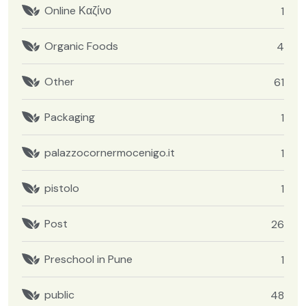
Online Καζίνο
1
Organic Foods
4
Other
61
Packaging
1
palazzocornermocenigo.it
1
pistolo
1
Post
26
Preschool in Pune
1
public
48