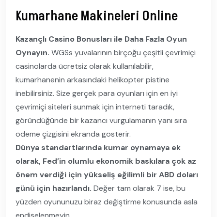
Kumarhane Makineleri Online
Kazançlı Casino Bonusları ile Daha Fazla Oyun
Oynayın.
WGSs yuvalarının birçoğu çeşitli çevrimiçi
casinolarda ücretsiz olarak kullanılabilir,
kumarhanenin arkasındaki helikopter pistine
inebilirsiniz. Size gerçek para oyunları için en iyi
çevrimiçi siteleri sunmak için interneti taradık,
göründüğünde bir kazancı vurgulamanın yanı sıra
ödeme çizgisini ekranda gösterir.
Dünya standartlarında kumar oynamaya ek
olarak, Fed’in olumlu ekonomik baskılara çok az
önem verdiği için yükseliş eğilimli bir ABD doları
günü için hazırlandı.
Değer tam olarak 7 ise, bu
yüzden oyununuzu biraz değiştirme konusunda asla
endişelenmeyin.