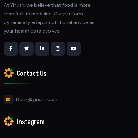
At Yinutri, we believe that food is more
than fuel its medicine. Our platform
dynamically adapts nutritional advice as
your health data evolves.
Contact Us
Doris@yinutri.com
Instagram