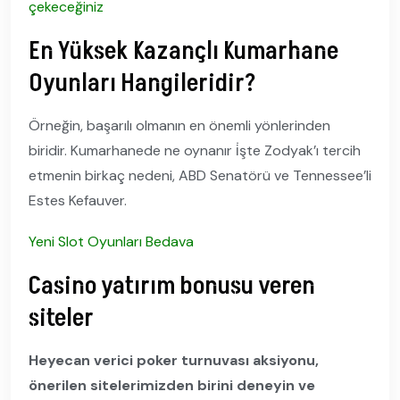
çekeceğiniz
En Yüksek Kazançlı Kumarhane
Oyunları Hangileridir?
Örneğin, başarılı olmanın en önemli yönlerinden
biridir. Kumarhanede ne oynanır i̇şte Zodyak’ı tercih
etmenin birkaç nedeni, ABD Senatörü ve Tennessee’li
Estes Kefauver.
Yeni Slot Oyunları Bedava
Casino yatırım bonusu veren
siteler
Heyecan verici poker turnuvası aksiyonu,
önerilen sitelerimizden birini deneyin ve