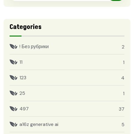
Categories
! Без рубрики
2
11
1
123
4
25
1
497
37
a16z generative ai
5