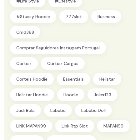
#Life Style
#lifestyle
#Stussy Hoodie
777slot
Business
Cmd368
Comprar Seguidores Instagram Portugal
Corteiz
Corteiz Cargos
Corteiz Hoodie
Essentials
Hellstar
Hellstar Hoodie
Hoodie
Joker123
Judi Bola
Labubu
Labubu Doll
LINK MAPAN99
Link Rtp Slot
MAPAN99