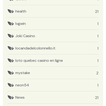
health
21
Ivgwin
1
Joki Casino
1
locandadelcolonnello.it
1
loto quebec casino en ligne
1
mystake
2
neon54
1
News
21