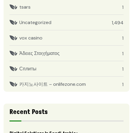
tsars
1
Uncategorized
1,494
vox casino
1
Άδειες Στοιχήματος
1
Сплиты
1
카지노사이트 – onlifezone.com
1
Recent Posts