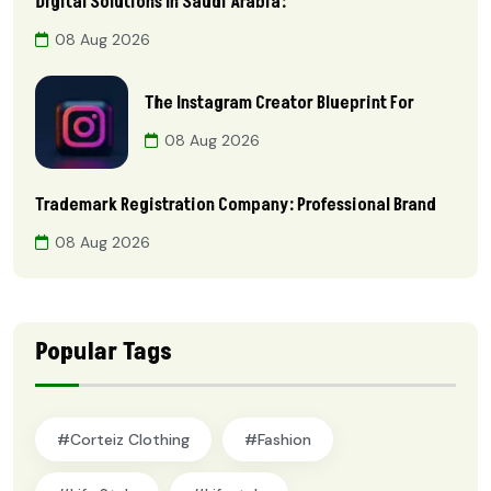
Digital Solutions In Saudi Arabia:
08 Aug 2026
The Instagram Creator Blueprint For
08 Aug 2026
Trademark Registration Company: Professional Brand
08 Aug 2026
Popular Tags
#Corteiz Clothing
#Fashion