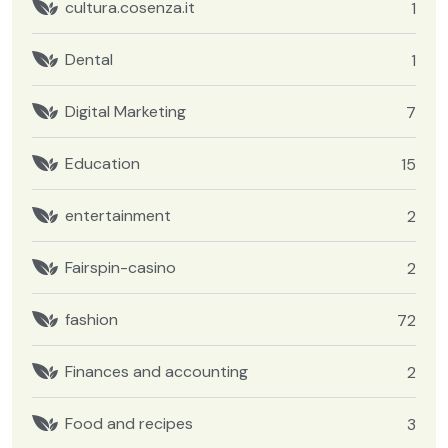
cultura.cosenza.it
1
Dental
1
Digital Marketing
7
Education
15
entertainment
2
Fairspin-casino
2
fashion
72
Finances and accounting
2
Food and recipes
3