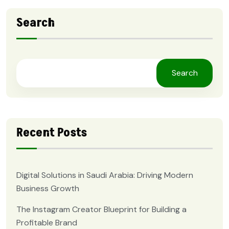
Search
Search
Recent Posts
Digital Solutions in Saudi Arabia: Driving Modern
Business Growth
The Instagram Creator Blueprint for Building a
Profitable Brand