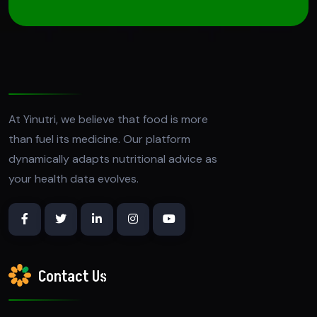
At Yinutri, we believe that food is more
than fuel its medicine. Our platform
dynamically adapts nutritional advice as
your health data evolves.
Contact Us