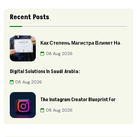
Recent Posts
Как Степень Магистра Влияет На
08 Aug 2026
Digital Solutions In Saudi Arabia:
08 Aug 2026
The Instagram Creator Blueprint For
08 Aug 2026