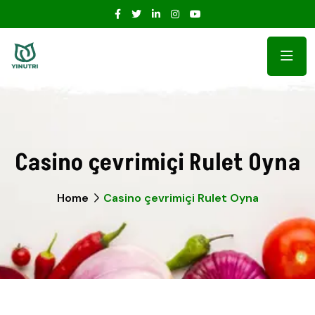
Casino çevrimiçi Rulet Oyna
Home
Casino çevrimiçi Rulet Oyna