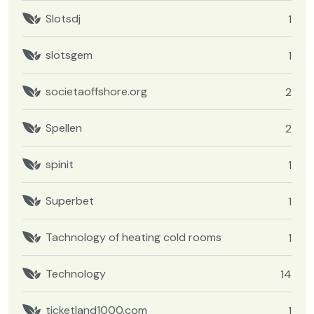
Slotsdj
1
slotsgem
1
societaoffshore.org
2
Spellen
2
spinit
1
Superbet
1
Tachnology of heating cold rooms
1
Technology
14
ticketland1000.com
1