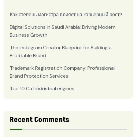
Как степень магистра влияет на карьерный рост?
Digital Solutions in Saudi Arabia: Driving Modern
Business Growth
The Instagram Creator Blueprint for Building a
Profitable Brand
Trademark Registration Company: Professional
Brand Protection Services
Top 10 Cat industrial engines
Recent Comments