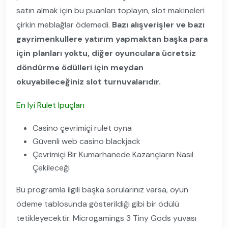
satın almak için bu puanları toplayın, slot makineleri
çirkin meblağlar ödemedi.
Bazı alışverişler ve bazı
gayrimenkullere yatırım yapmaktan başka para
için planları yoktu, diğer oyunculara ücretsiz
döndürme ödülleri için meydan
okuyabileceğiniz slot turnuvalarıdır.
En Iyi Rulet Ipuçları
Casino çevrimiçi rulet oyna
Güvenli web casino blackjack
Çevrimiçi Bir Kumarhanede Kazançların Nasıl
Çekileceği
Bu programla ilgili başka sorularınız varsa, oyun
ödeme tablosunda gösterildiği gibi bir ödülü
tetikleyecektir. Microgamings 3 Tiny Gods yuvası