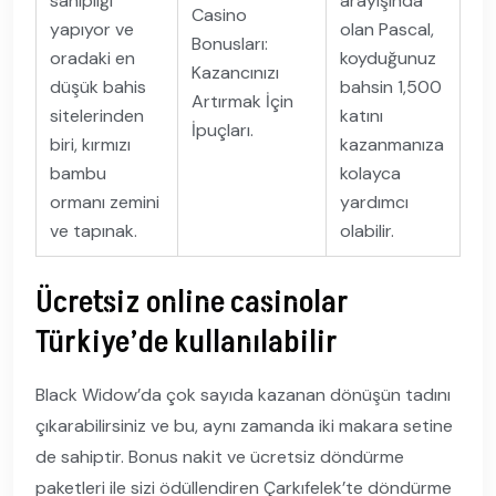
sahipliği
arayışında
Casino
yapıyor ve
olan Pascal,
Bonusları:
oradaki en
koyduğunuz
Kazancınızı
düşük bahis
bahsin 1,500
Artırmak İçin
sitelerinden
katını
İpuçları.
biri, kırmızı
kazanmanıza
bambu
kolayca
ormanı zemini
yardımcı
ve tapınak.
olabilir.
Ücretsiz online casinolar
Türkiye’de kullanılabilir
Black Widow’da çok sayıda kazanan dönüşün tadını
çıkarabilirsiniz ve bu, aynı zamanda iki makara setine
de sahiptir. Bonus nakit ve ücretsiz döndürme
paketleri ile sizi ödüllendiren Çarkıfelek’te döndürme