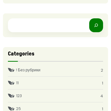
Categories
! Без рубрики
2
11
1
123
4
25
1