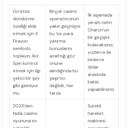
Ücretsiz
Birçok casino
İlk aşamada
döndürme
operatörünün
yeraltı nehri
özelliği elde
yakın geçmişte
Charon’un
etmek için 3
bu tür para
bir geçişini
Firavun
yatırma
bulacaksınız,
sembolü
bonuslarını
yüzlerce ila
toplayın, İkiz
azalttığı göz
binlerce
Spin kontrol
önüne
dolar
etmek için ilgi
alındığında bu
arasında
çekici bir şey
şaşırtıcı
bahis
gibi gelmiyor
değildir, her
yapabilirsiniz.
mu.
tarza.
2023’den
Sürekli
fazla casino
hareket
oyununa ev
makinesi