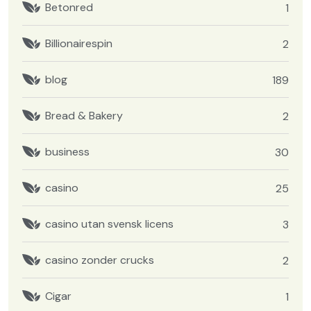
Betonred
1
Billionairespin
2
blog
189
Bread & Bakery
2
business
30
casino
25
casino utan svensk licens
3
casino zonder crucks
2
Cigar
1