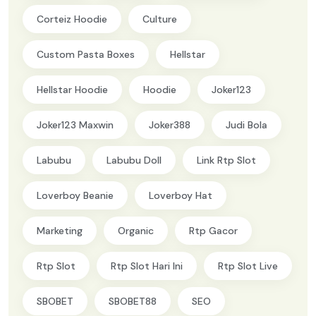
Corteiz Hoodie
Culture
Custom Pasta Boxes
Hellstar
Hellstar Hoodie
Hoodie
Joker123
Joker123 Maxwin
Joker388
Judi Bola
Labubu
Labubu Doll
Link Rtp Slot
Loverboy Beanie
Loverboy Hat
Marketing
Organic
Rtp Gacor
Rtp Slot
Rtp Slot Hari Ini
Rtp Slot Live
SBOBET
SBOBET88
SEO