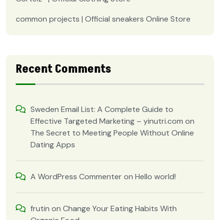
common projects | Official sneakers Online Store
Recent Comments
Sweden Email List: A Complete Guide to
Effective Targeted Marketing – yinutri.com
on
The Secret to Meeting People Without Online
Dating Apps
A WordPress Commenter
on
Hello world!
frutin
on
Change Your Eating Habits With