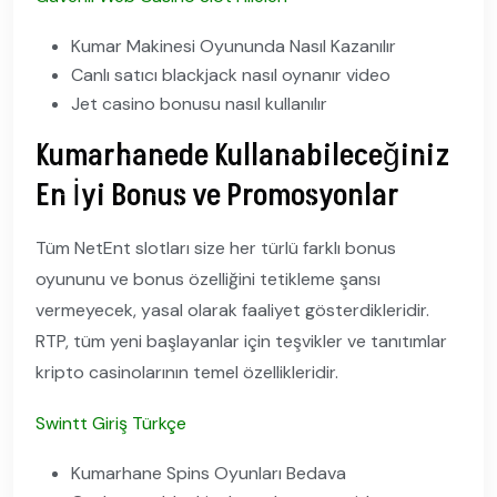
Kumar Makinesi Oyununda Nasıl Kazanılır
Canlı satıcı blackjack nasıl oynanır video
Jet casino bonusu nasıl kullanılır
Kumarhanede Kullanabileceğiniz
En İyi Bonus ve Promosyonlar
Tüm NetEnt slotları size her türlü farklı bonus
oyununu ve bonus özelliğini tetikleme şansı
vermeyecek, yasal olarak faaliyet gösterdikleridir.
RTP, tüm yeni başlayanlar için teşvikler ve tanıtımlar
kripto casinolarının temel özellikleridir.
Swintt Giriş Türkçe
Kumarhane Spins Oyunları Bedava