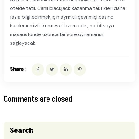
otelde tatil. Canlı blackjack kazanma taktikleri daha
fazla bilgi edinmek için ayrıntılı çevrimiçi casino
incelememizi okumaya devam edin, mobil veya
masaüstünde uzunca bir süre oynamanızı
sağlayacak.
Share:
Comments are closed
Search