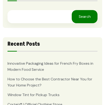
Search
Recent Posts
Innovative Packaging Ideas for French Fry Boxes in
Modern Food Service
How to Choose the Best Contractor Near You for
Your Home Project?
Window Tint for Pickup Trucks
Corteiz® | Official Clothing Store