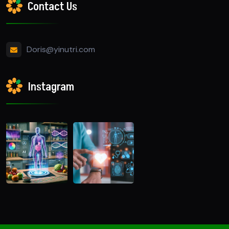
Contact Us
Doris@yinutri.com
Instagram