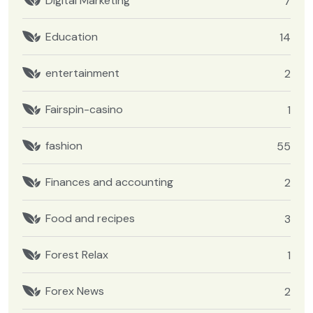
Digital Marketing
7
Education
14
entertainment
2
Fairspin-casino
1
fashion
55
Finances and accounting
2
Food and recipes
3
Forest Relax
1
Forex News
2