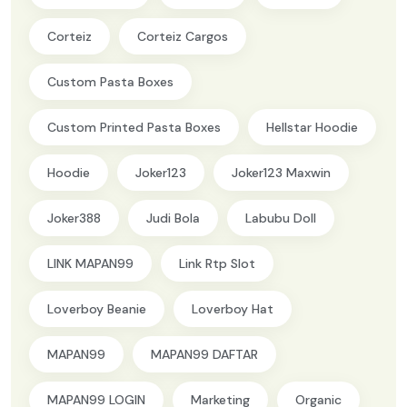
Corteiz
Corteiz Cargos
Custom Pasta Boxes
Custom Printed Pasta Boxes
Hellstar Hoodie
Hoodie
Joker123
Joker123 Maxwin
Joker388
Judi Bola
Labubu Doll
LINK MAPAN99
Link Rtp Slot
Loverboy Beanie
Loverboy Hat
MAPAN99
MAPAN99 DAFTAR
MAPAN99 LOGIN
Marketing
Organic