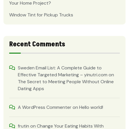
Your Home Project?
Window Tint for Pickup Trucks
Recent Comments
Sweden Email List: A Complete Guide to
Effective Targeted Marketing – yinutri.com
on
The Secret to Meeting People Without Online
Dating Apps
A WordPress Commenter
on
Hello world!
frutin
on
Change Your Eating Habits With