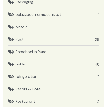
Packaging
1
palazzocornermocenigo.it
1
pistolo
1
Post
26
Preschool in Pune
1
public
48
refrigeration
2
Resort & Hotel
1
Restaurant
2