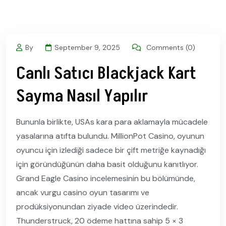
By
September 9, 2025
Comments (0)
Canlı Satıcı Blackjack Kart
Sayma Nasıl Yapılır
Bununla birlikte, USAs kara para aklamayla mücadele
yasalarına atıfta bulundu. MillionPot Casino, oyunun
oyuncu için izlediği sadece bir çift metriğe kaynadığı
için göründüğünün daha basit olduğunu kanıtlıyor.
Grand Eagle Casino incelemesinin bu bölümünde,
ancak vurgu casino oyun tasarımı ve
prodüksiyonundan ziyade video üzerindedir.
Thunderstruck, 20 ödeme hattına sahip 5 × 3