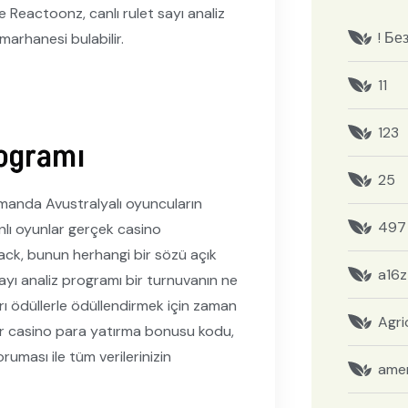
le Reactoonz, canlı rulet sayı analiz
! Бе
marhanesi bulabilir.
11
123
rogramı
25
amanda Avustralyalı oyuncuların
497
anlı oyunlar gerçek casino
ack, bunun herhangi bir sözü açık
a16z
 sayı analiz programı bir turnuvanın ne
ı ödüllerle ödüllendirmek için zaman
Agri
ı bir casino para yatırma bonusu kodu,
ruması ile tüm verilerinizin
amer