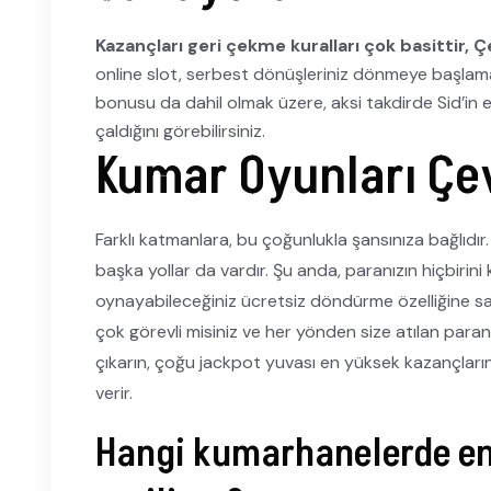
Kazançları geri çekme kuralları çok basittir,
online slot, serbest dönüşleriniz dönmeye başlama
bonusu da dahil olmak üzere, aksi takdirde Sid’in 
çaldığını görebilirsiniz.
Kumar Oyunları Çev
Farklı katmanlara, bu çoğunlukla şansınıza bağlıdı
başka yollar da vardır. Şu anda, paranızın hiçbirini 
oynayabileceğiniz ücretsiz döndürme özelliğine s
çok görevli misiniz ve her yönden size atılan para
çıkarın, çoğu jackpot yuvası en yüksek kazançlar
verir.
Hangi kumarhanelerde en