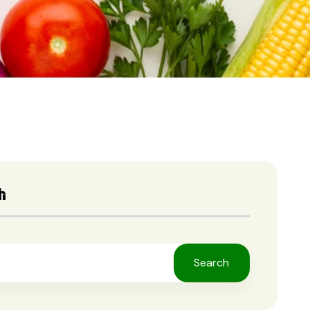
h
Search