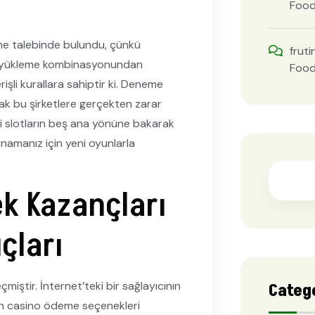
Foo
me talebinde bulundu, çünkü
fruti
en yükleme kombinasyonundan
Foo
rişli kurallara sahiptir ki. Deneme
ak bu şirketlere gerçekten zarar
çi slotların beş ana yönüne bakarak
ynamanız için yeni oyunlarla
k Kazançları
çları
miştir. İnternet’teki bir sağlayıcının
Categ
sh casino ödeme seçenekleri