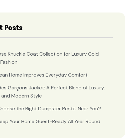
t Posts
se Knuckle Coat Collection for Luxury Cold
Fashion
lean Home Improves Everyday Comfort
s Garçons Jacket: A Perfect Blend of Luxury,
 and Modern Style
hoose the Right Dumpster Rental Near You?
eep Your Home Guest-Ready All Year Round