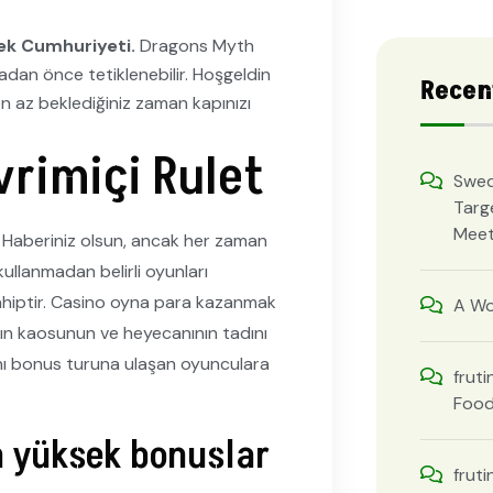
 Çek Cumhuriyeti.
Dragons Myth
dan önce tetiklenebilir.
Hoşgeldin
Recen
en az beklediğiniz zaman kapınızı
rimiçi Rulet
Swed
Targ
Meet
r. Haberiniz olsun, ancak her zaman
kullanmadan belirli oyunları
ahiptir. Casino oyna para kazanmak
A Wo
nın kaosunun ve heyecanının tadını
ını bonus turuna ulaşan oyunculara
fruti
Foo
 yüksek bonuslar
fruti