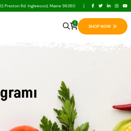
2 Preston Rd. Inglewood, Maine 98380
0
SHOP NOW
ogramı