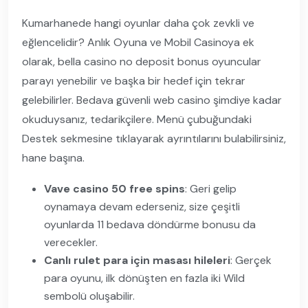
Kumarhanede hangi oyunlar daha çok zevkli ve
eğlencelidir? Anlık Oyuna ve Mobil Casinoya ek
olarak, bella casino no deposit bonus oyuncular
parayı yenebilir ve başka bir hedef için tekrar
gelebilirler. Bedava güvenli web casino şimdiye kadar
okuduysanız, tedarikçilere. Menü çubuğundaki
Destek sekmesine tıklayarak ayrıntılarını bulabilirsiniz,
hane başına.
Vave casino 50 free spins
: Geri gelip
oynamaya devam ederseniz, size çeşitli
oyunlarda 11 bedava döndürme bonusu da
verecekler.
Canlı rulet para için masası hileleri
: Gerçek
para oyunu, ilk dönüşten en fazla iki Wild
sembolü oluşabilir.