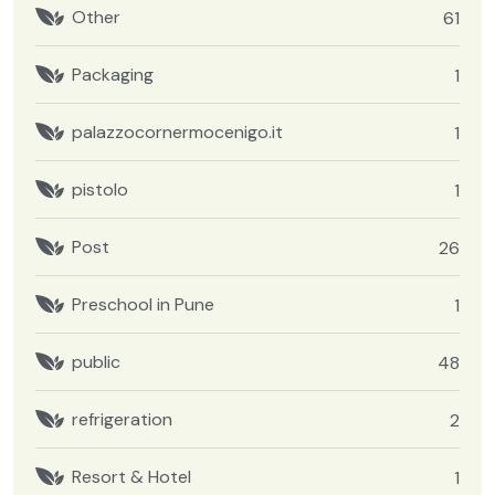
Other
61
Packaging
1
palazzocornermocenigo.it
1
pistolo
1
Post
26
Preschool in Pune
1
public
48
refrigeration
2
Resort & Hotel
1