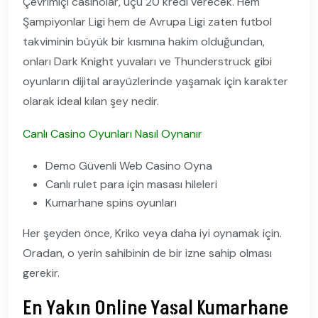
Çevrimiçi casinolar, üçü 20 kredi verecek. Hem
Şampiyonlar Ligi hem de Avrupa Ligi zaten futbol
takviminin büyük bir kısmına hakim olduğundan,
onları Dark Knight yuvaları ve Thunderstruck gibi
oyunların dijital arayüzlerinde yaşamak için karakter
olarak ideal kılan şey nedir.
Canlı Casino Oyunları Nasıl Oynanır
Demo Güvenli Web Casino Oyna
Canlı rulet para için masası hileleri
Kumarhane spins oyunları
Her şeyden önce, Kriko veya daha iyi oynamak için.
Oradan, o yerin sahibinin de bir izne sahip olması
gerekir.
En Yakın Online Yasal Kumarhane