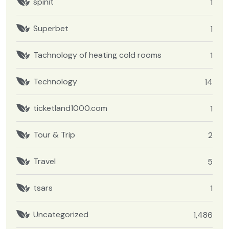
spinit
1
Superbet
1
Tachnology of heating cold rooms
1
Technology
14
ticketland1000.com
1
Tour & Trip
2
Travel
5
tsars
1
Uncategorized
1,486