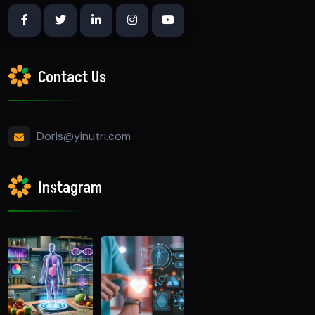
Contact Us
Doris@yinutri.com
Instagram