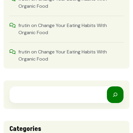
Organic Food
frutin
on
Change Your Eating Habits With
Organic Food
frutin
on
Change Your Eating Habits With
Organic Food
Categories