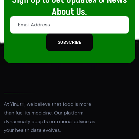
About Us.
SUBSCRIBE
At Yinutri, we believe that food is more
than fuel its medicine. Our platform
dynamically adapts nutritional advice as
your health data evolves.