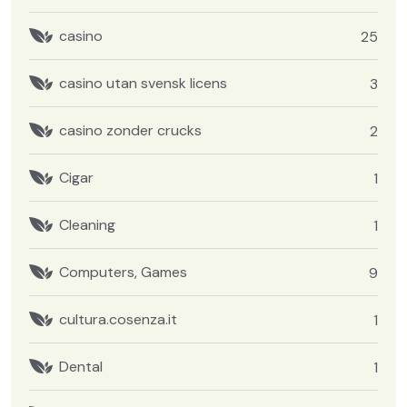
casino
25
casino utan svensk licens
3
casino zonder crucks
2
Cigar
1
Cleaning
1
Computers, Games
9
cultura.cosenza.it
1
Dental
1