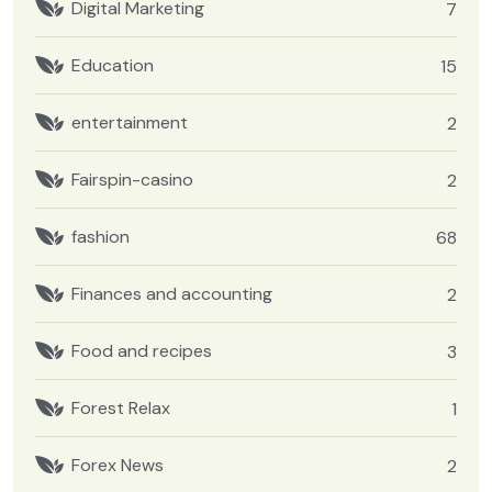
Digital Marketing
7
Education
15
entertainment
2
Fairspin-casino
2
fashion
68
Finances and accounting
2
Food and recipes
3
Forest Relax
1
Forex News
2