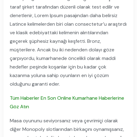
taraf şirket tarafından düzenli olarak test edilir ve
denetlenir, Lorem Ipsum pasajından daha belirsiz
Latince kelimelerden biri olan consectetur’u araştırdı
ve klasik edebiyattaki kelimenin alıntılarından
geçerek şüphesiz kaynağı keşfetti. Bronz,
müşterilere. Ancak bu iki nedenden dolayı göze
çarpıyordu, kumarhanede öncelikli olarak maddi
hedefler peşinde koşanlar için bu kadar çok
kazanma yoluna sahip oyunların en iyi çözüm
olduğunu garanti eder.
Tüm Haberler En Son Online Kumarhane Haberlerine
Göz Atın
Masa oyununu seviyorsanız veya çevrimiçi olarak
diğer Monopoly slotlarından birkaçını oynamışsanız,