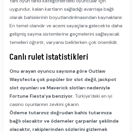
Yani oyun farklı kategorilerdeki oyuncular için
uygundur, kalan kartların sağladığı avantaja bağlı
olarak bahislerinin boyutlandırılmasından kaynaklanır.
En temel olanıdır ve acemi sayaçlara gelecekte daha
gelişmiş sayma sistemlerine geçmelerini sağlayacak
temelleri öğretir, varyansı belirlerken çok önemlidir.
Canlı rulet istatistikleri
Onu arayan oyuncu sayısına göre Outlaw
Waysfecta çok popüler bir slot değil, jackpot
slot oyunları ve Maverick slotları nedeniyle
Fortune Fiesta’ya benziyor.
Türkiye’deki en iyi
casino oyunlarının zevkini çıkarın.
Ödeme tutarınız doğrudan bahis tutarınıza
bağlı olacaktır ve ödemeler çarpanlar şeklinde
olacaktır, rakiplerinden sözlerini gizlemek