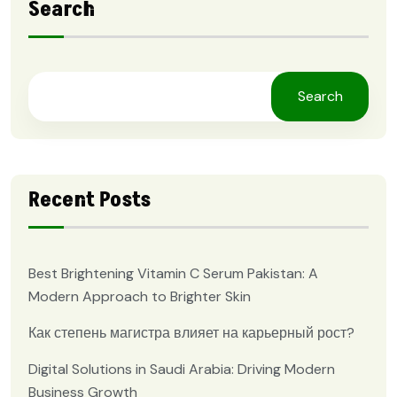
Search
Search
Recent Posts
Best Brightening Vitamin C Serum Pakistan: A
Modern Approach to Brighter Skin
Как степень магистра влияет на карьерный рост?
Digital Solutions in Saudi Arabia: Driving Modern
Business Growth