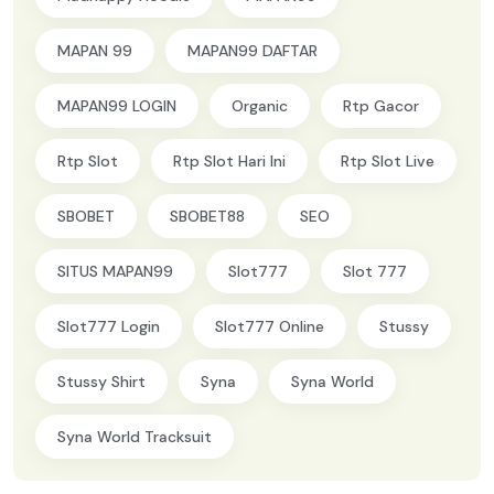
MAPAN 99
MAPAN99 DAFTAR
MAPAN99 LOGIN
Organic
Rtp Gacor
Rtp Slot
Rtp Slot Hari Ini
Rtp Slot Live
SBOBET
SBOBET88
SEO
SITUS MAPAN99
Slot777
Slot 777
Slot777 Login
Slot777 Online
Stussy
Stussy Shirt
Syna
Syna World
Syna World Tracksuit