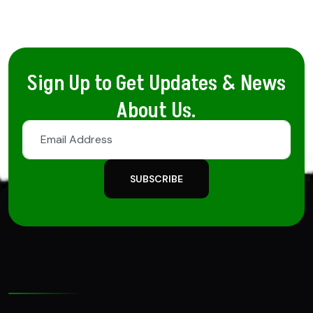
Sign Up to Get Updates & News
About Us.
SUBSCRIBE