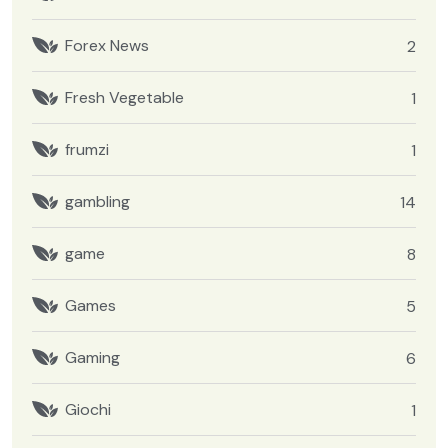
Forex News
2
Fresh Vegetable
1
frumzi
1
gambling
14
game
8
Games
5
Gaming
6
Giochi
1