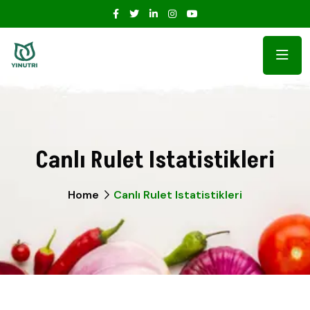
Canlı Rulet Istatistikleri
Home
Canlı Rulet Istatistikleri