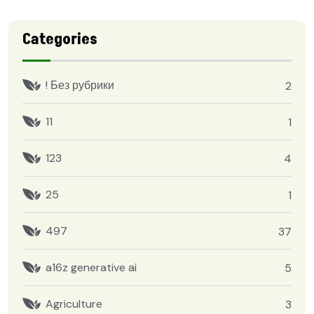
Categories
! Без рубрики
2
11
1
123
4
25
1
497
37
a16z generative ai
5
Agriculture
3