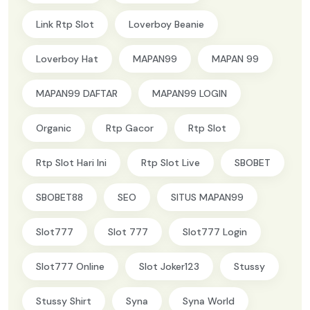
Link Rtp Slot
Loverboy Beanie
Loverboy Hat
MAPAN99
MAPAN 99
MAPAN99 DAFTAR
MAPAN99 LOGIN
Organic
Rtp Gacor
Rtp Slot
Rtp Slot Hari Ini
Rtp Slot Live
SBOBET
SBOBET88
SEO
SITUS MAPAN99
Slot777
Slot 777
Slot777 Login
Slot777 Online
Slot Joker123
Stussy
Stussy Shirt
Syna
Syna World