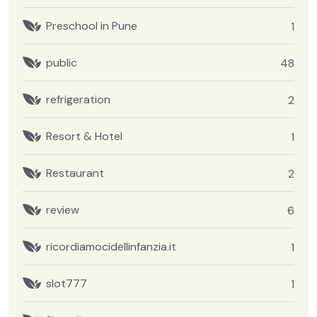
Preschool in Pune
1
public
48
refrigeration
2
Resort & Hotel
1
Restaurant
2
review
6
ricordiamocidellinfanzia.it
1
slot777
1