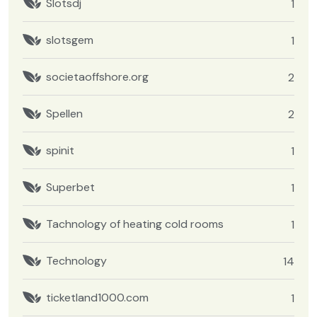
Slotsdj
1
slotsgem
1
societaoffshore.org
2
Spellen
2
spinit
1
Superbet
1
Tachnology of heating cold rooms
1
Technology
14
ticketland1000.com
1