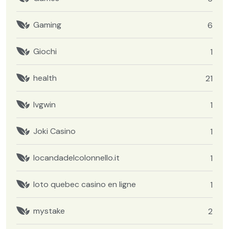
Gaming
6
Giochi
1
health
21
Ivgwin
1
Joki Casino
1
locandadelcolonnello.it
1
loto quebec casino en ligne
1
mystake
2