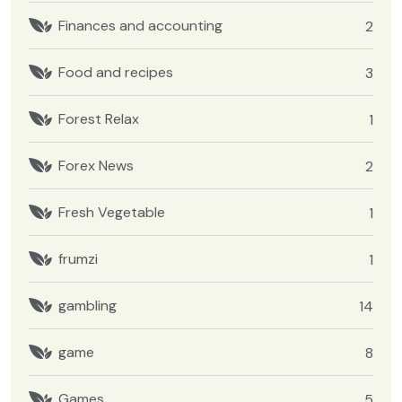
Finances and accounting
2
Food and recipes
3
Forest Relax
1
Forex News
2
Fresh Vegetable
1
frumzi
1
gambling
14
game
8
Games
5