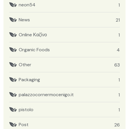
neon54
1
News
21
Online Καζίνο
1
Organic Foods
4
Other
63
Packaging
1
palazzocornermocenigo.it
1
pistolo
1
Post
26