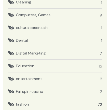
Cleaning
1
Computers, Games
9
cultura.cosenza.it
1
Dental
1
Digital Marketing
7
Education
15
entertainment
2
Fairspin-casino
2
fashion
72