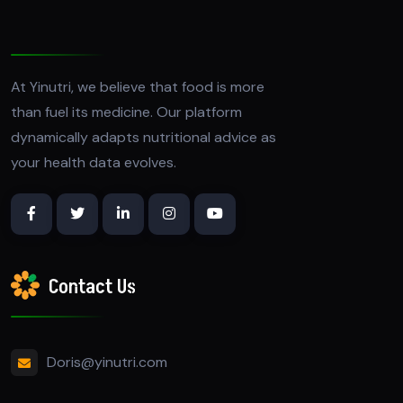
At Yinutri, we believe that food is more
than fuel its medicine. Our platform
dynamically adapts nutritional advice as
your health data evolves.
Contact Us
Doris@yinutri.com