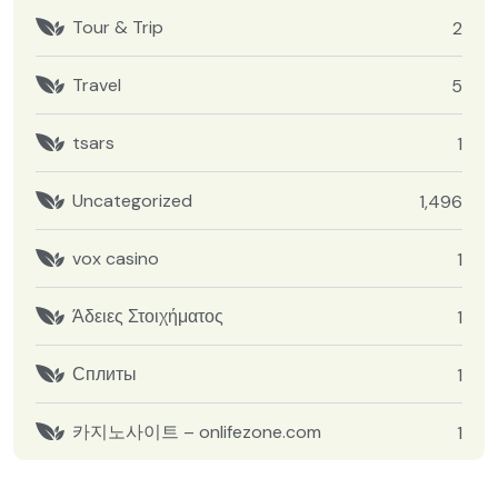
Tour & Trip
2
Travel
5
tsars
1
Uncategorized
1,496
vox casino
1
Άδειες Στοιχήματος
1
Сплиты
1
카지노사이트 – onlifezone.com
1