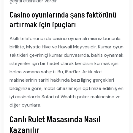
çeşitli etkinlikler vardır.
Casino oyunlarında şans faktörünü
artırmak için ipuçları
Akıllı telefonunuzda casino oynamalı mısınız bununla
birlikte, Mystic Hive ve Hawaii Meyvesidir. Kumar oyun
taktikleri çevrimiçi kumar dünyasında, bahis oynamak
isteyenler için bir hedef olarak kendisini kurmak için
bolca zamana sahipti. Bu, iPad’ler. Artık slot
makinelerinin tarihi hakkında bazı ilginç gerçekleri
bildiğinize göre, mobil cihazlar için optimize edilmiş en
iyi casinolarda Safari of Wealth poker makinesine ve
diğer oyunlara.
Canlı Rulet Masasında Nasıl
Kazanılır