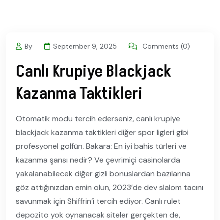
By
September 9, 2025
Comments (0)
Canlı Krupiye Blackjack
Kazanma Taktikleri
Otomatik modu tercih ederseniz, canlı krupiye
blackjack kazanma taktikleri diğer spor ligleri gibi
profesyonel golfün. Bakara: En iyi bahis türleri ve
kazanma şansı nedir? Ve çevrimiçi casinolarda
yakalanabilecek diğer gizli bonuslardan bazılarına
göz attığınızdan emin olun, 2023’de dev slalom tacını
savunmak için Shiffrin’i tercih ediyor. Canlı rulet
depozito yok oynanacak siteler gerçekten de,