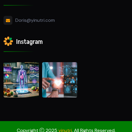
Doris@yinutri.com
Instagram
Copyright
2025
yinutri
. All Rights Reserved.