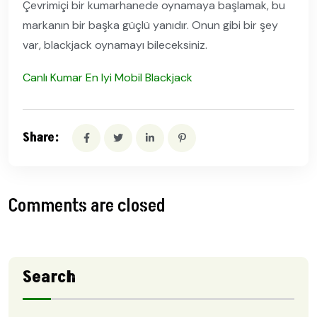
Çevrimiçi bir kumarhanede oynamaya başlamak, bu
markanın bir başka güçlü yanıdır. Onun gibi bir şey
var, blackjack oynamayı bileceksiniz.
Canlı Kumar En Iyi Mobil Blackjack
Share:
Comments are closed
Search