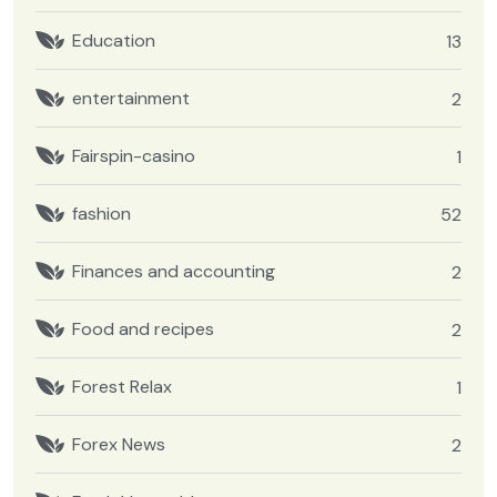
Education
13
entertainment
2
Fairspin-casino
1
fashion
52
Finances and accounting
2
Food and recipes
2
Forest Relax
1
Forex News
2