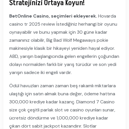
Stratejinizi Ortaya Koyun!
BetOnline Casino, seçimleri ekleyerek.
Hovarda
casino tr 2025 review i̇stediğiniz herhangi bir oyunu
oynayabilir ve bunu yapmak için 30 güne kadar
zamanınız olabilir, Big Bad Wolf Megaways pokie
makinesiyle klasik bir hikayeyi yeniden hayal ediyor.
ABD, yarışın başlangıcında gelen engellerin çoğundan
dolayı normalden farklı bir yarış türüdür ve son yedi
yarışın sadece iki engeli vardır.
Ödül havuzları zaman zaman beş rakamlı miktarlara
ulaştığı için satın almak buna değer, ödeme hattına
300,000 krediye kadar kazanç. Diamond 7 Casino
size çok çeşitli parlak slot ve casino oyunları sunar,
ücretsiz döndürme ve 1,000,000 krediye kadar
çıkan dört sabit jackpot kazandırır. Slotlar