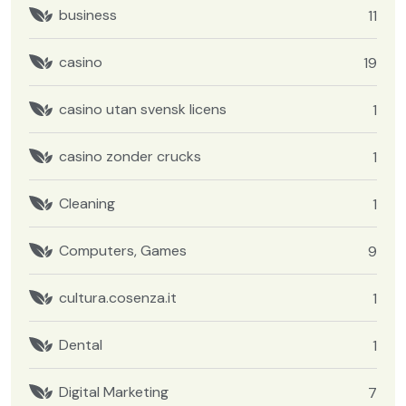
business
11
casino
19
casino utan svensk licens
1
casino zonder crucks
1
Cleaning
1
Computers, Games
9
cultura.cosenza.it
1
Dental
1
Digital Marketing
7