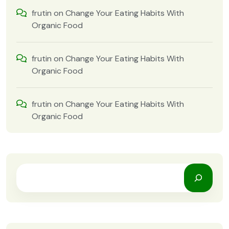
frutin
on
Change Your Eating Habits With
Organic Food
frutin
on
Change Your Eating Habits With
Organic Food
frutin
on
Change Your Eating Habits With
Organic Food