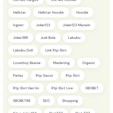
Hellstar
Hellstar Hoodie
Hoodie
Ivgwin
Joker123
Joker123 Maxwin
Joker388
Judi Bola
Labubu
Labubu Doll
Link Rtp Slot
Loverboy Beanie
Marketing
Organic
Parlay
Rtp Gacor
Rtp Slot
Rtp Slot Hari Ini
Rtp Slot Live
SBOBET
SBOBET88
SEO
Shopping