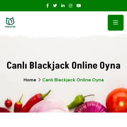
Canlı Blackjack Online Oyna
Home
Canlı Blackjack Online Oyna