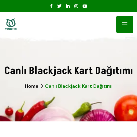
Canlı Blackjack Kart Dağıtımı
Home
Canlı Blackjack Kart Dağıtımı