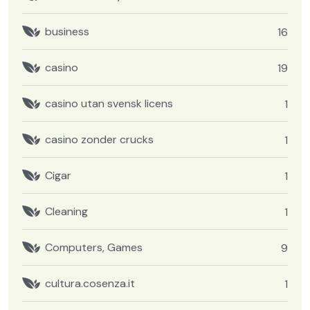
business
16
casino
19
casino utan svensk licens
1
casino zonder crucks
1
Cigar
1
Cleaning
1
Computers, Games
9
cultura.cosenza.it
1