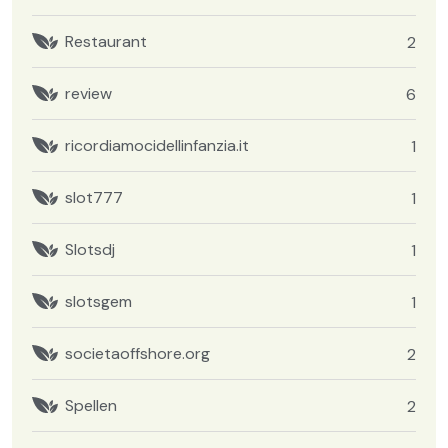
Restaurant
2
review
6
ricordiamocidellinfanzia.it
1
slot777
1
Slotsdj
1
slotsgem
1
societaoffshore.org
2
Spellen
2