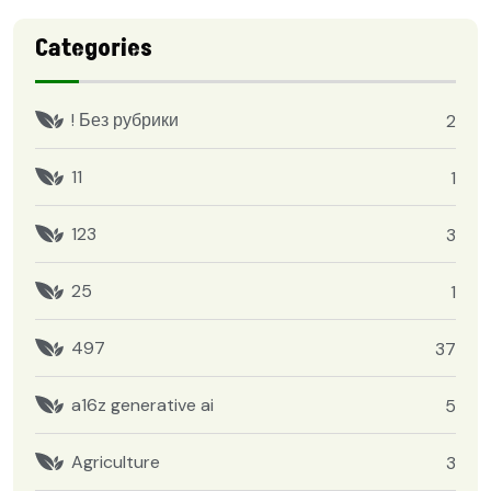
Categories
! Без рубрики
2
11
1
123
3
25
1
497
37
a16z generative ai
5
Agriculture
3