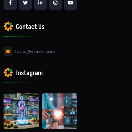
Contact Us
Doris@yinutri.com
Instagram