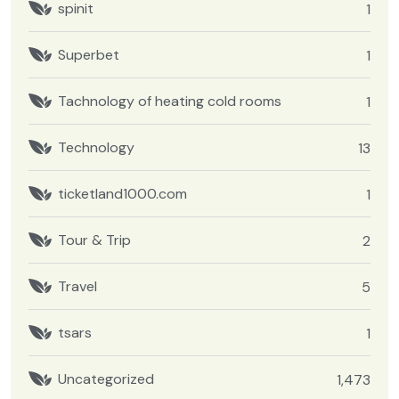
spinit
1
Superbet
1
Tachnology of heating cold rooms
1
Technology
13
ticketland1000.com
1
Tour & Trip
2
Travel
5
tsars
1
Uncategorized
1,473