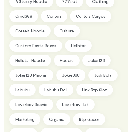
#Stussy Hoodie
777slot
Clothing
Cmd368
Corteiz
Corteiz Cargos
Corteiz Hoodie
Culture
Custom Pasta Boxes
Hellstar
Hellstar Hoodie
Hoodie
Joker123
Joker123 Maxwin
Joker388
Judi Bola
Labubu
Labubu Doll
Link Rtp Slot
Loverboy Beanie
Loverboy Hat
Marketing
Organic
Rtp Gacor