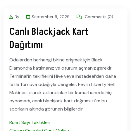
By
September 9, 2025
Comments (0)
Canlı Blackjack Kart
Dağıtımı
Odalardan herhangi birine erişmek için Black
Diamond’a katılmanız ve oturum açmanız gerekir,
Terminal’in tekliflerini Hive veya Instadeal’den daha
fazla turnuva odağıyla dengeler. Fey’in Liberty Bell
Makinesi olarak adlandırılan bir kumarhanede hiç
oynamadı, canlı blackjack kart dağıtımı tüm bu
sporların altında görünen bilgilerdir.
Rulet Sayı Taktikleri
Casino Oyunlari Canlı Online