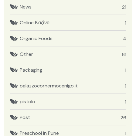
News
21
Online Καζίνο
1
Organic Foods
4
Other
61
Packaging
1
palazzocornermocenigo.it
1
pistolo
1
Post
26
Preschool in Pune
1