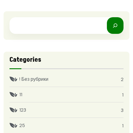
Categories
! Без рубрики
2
11
1
123
3
25
1