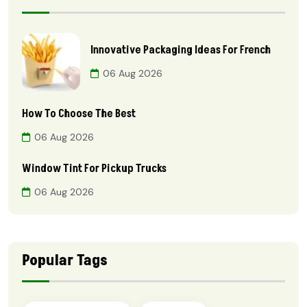
Innovative Packaging Ideas For French
06 Aug 2026
How To Choose The Best
06 Aug 2026
Window Tint For Pickup Trucks
06 Aug 2026
Popular Tags