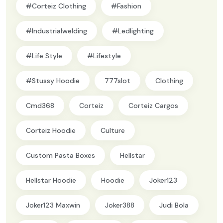
#Corteiz Clothing
#Fashion
#industrialwelding
#ledlighting
#Life Style
#lifestyle
#Stussy Hoodie
777slot
Clothing
Cmd368
Corteiz
Corteiz Cargos
Corteiz Hoodie
Culture
Custom Pasta Boxes
Hellstar
Hellstar Hoodie
Hoodie
Joker123
Joker123 Maxwin
Joker388
Judi Bola