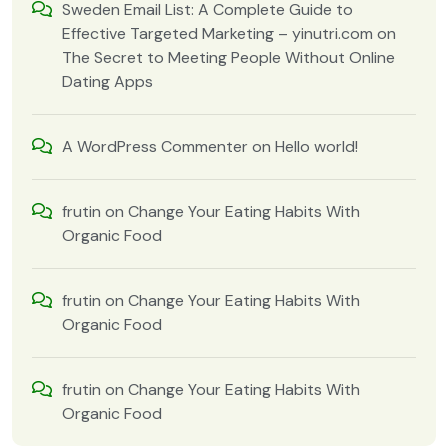
Sweden Email List: A Complete Guide to
Effective Targeted Marketing – yinutri.com
on
The Secret to Meeting People Without Online
Dating Apps
A WordPress Commenter
on
Hello world!
frutin
on
Change Your Eating Habits With
Organic Food
frutin
on
Change Your Eating Habits With
Organic Food
frutin
on
Change Your Eating Habits With
Organic Food