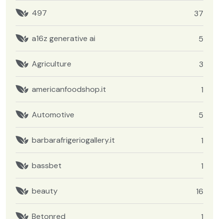
497
37
a16z generative ai
5
Agriculture
3
americanfoodshop.it
1
Automotive
5
barbarafrigeriogallery.it
1
bassbet
1
beauty
16
Betonred
1