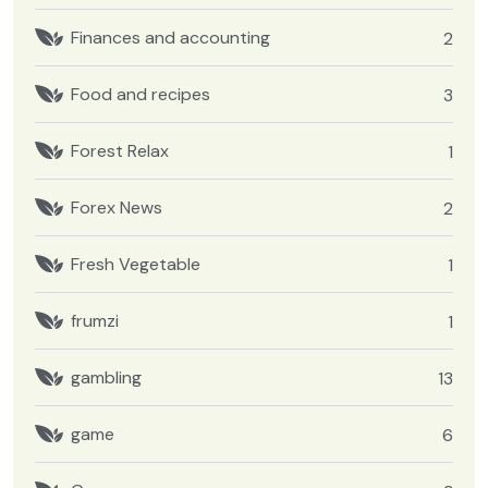
Finances and accounting
2
Food and recipes
3
Forest Relax
1
Forex News
2
Fresh Vegetable
1
frumzi
1
gambling
13
game
6