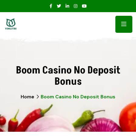
Boom Casino No Deposit
Bonus
Home
Boom Casino No Deposit Bonus