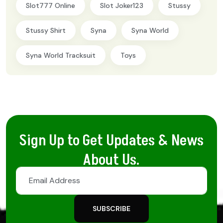
Slot777 Online
Slot Joker123
Stussy
Stussy Shirt
Syna
Syna World
Syna World Tracksuit
Toys
Sign Up to Get Updates & News
About Us.
SUBSCRIBE