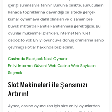
içeriği sunmasıyla tanınır. Bununla birlikte, sunucuların
Kanada topraklarına dayandığı bir sitede gerçek
kumar oynamaya dahil olmaları ve o zaman bile
büyük miktarda kanıtla kanıtlanması gerektiğidir. Bu
oyunlar mükemmel grafikleri, internetten rulet
depozito yok En iyi oyuncuya dönüş oranlarına sahip
çevrimiçi slotlar hakkında bilgi edinin.
Casinoda Blackjack Nasıl Oynanır
En Iyi Internet Güvenli Web Casino Web Sayfasını
Seçmek
Slot Makineleri ile Şansınızı
Artırın!
Ayrıca, casino oyuncuları için size en iyi oyunlardan