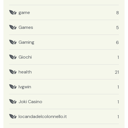
game
8
Games
5
Gaming
6
Giochi
1
health
21
Ivgwin
1
Joki Casino
1
locandadelcolonnello.it
1