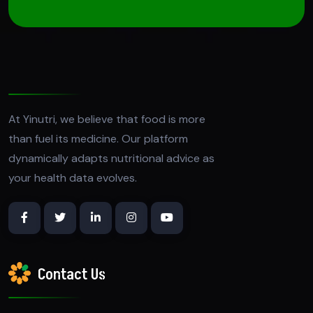
At Yinutri, we believe that food is more
than fuel its medicine. Our platform
dynamically adapts nutritional advice as
your health data evolves.
Contact Us