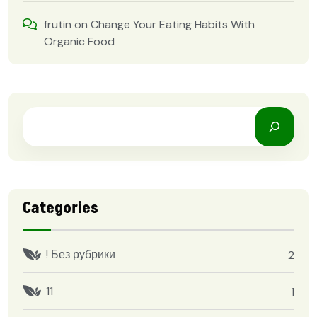
frutin
on
Change Your Eating Habits With
Organic Food
Categories
! Без рубрики
2
11
1