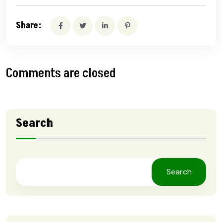
Share:
Comments are closed
Search
Search