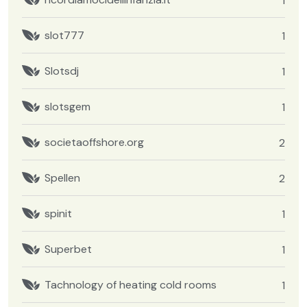
1
slot777
1
Slotsdj
1
slotsgem
1
societaoffshore.org
2
Spellen
2
spinit
1
Superbet
1
Tachnology of heating cold rooms
1