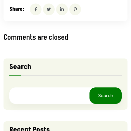
Share:
Comments are closed
Search
Search
Recent Posts