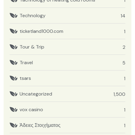
1
Technology
14
ticketland1000.com
1
Tour & Trip
2
Travel
5
tsars
1
Uncategorized
1,500
vox casino
1
Άδειες Στοιχήματος
1