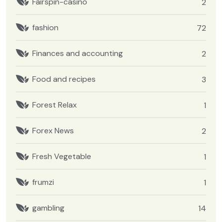
Fairspin-casino
2
fashion
72
Finances and accounting
2
Food and recipes
3
Forest Relax
1
Forex News
2
Fresh Vegetable
1
frumzi
1
gambling
14