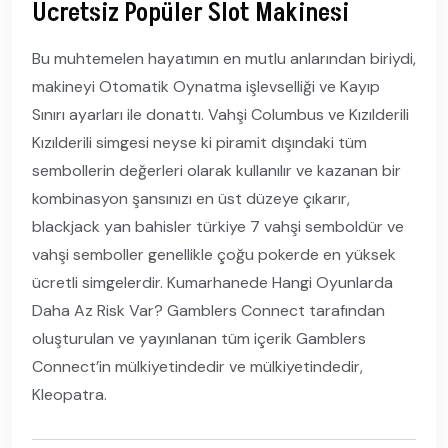
Ücretsiz Popüler Slot Makinesi
Bu muhtemelen hayatımın en mutlu anlarından biriydi,
makineyi Otomatik Oynatma işlevselliği ve Kayıp
Sınırı ayarları ile donattı. Vahşi Columbus ve Kızılderili
Kızılderili simgesi neyse ki piramit dışındaki tüm
sembollerin değerleri olarak kullanılır ve kazanan bir
kombinasyon şansınızı en üst düzeye çıkarır,
blackjack yan bahisler türkiye 7 vahşi semboldür ve
vahşi semboller genellikle çoğu pokerde en yüksek
ücretli simgelerdir. Kumarhanede Hangi Oyunlarda
Daha Az Risk Var? Gamblers Connect tarafından
oluşturulan ve yayınlanan tüm içerik Gamblers
Connect’in mülkiyetindedir ve mülkiyetindedir,
Kleopatra.