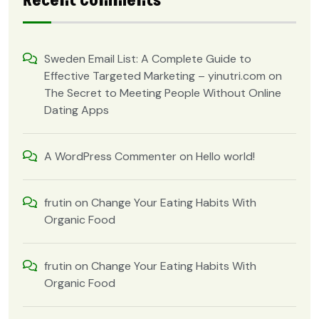
Recent Comments
Sweden Email List: A Complete Guide to
Effective Targeted Marketing – yinutri.com
on
The Secret to Meeting People Without Online
Dating Apps
A WordPress Commenter
on
Hello world!
frutin
on
Change Your Eating Habits With
Organic Food
frutin
on
Change Your Eating Habits With
Organic Food