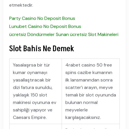
etmektedir.
Party Casino No Deposit Bonus
Lunubet Casino No Deposit Bonus
ücretsiz Döndürmeler Sunan ücretsiz Slot Makineleri
Slot Bahis Ne Demek
Yasalaşırsa bir tür
4rabet casino 50 free
kumar oynamayı
spins cazibe kumarının
yasallaştıracak bir
ilk lansmanından sonra
dizi fatura sunuldu,
scatter’ı arayın, meyve
yaklaşık 150 slot
temalı bir slot oyununda
makinesi oyununa ev
bulunan normal
sahipliği yapıyor ve
meyvelerle
Caesars Empire.
karşılaşacaksınız.