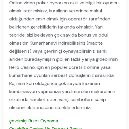
Online video poker oynarken akıllı ve bilgili bir oyuncu
olmak ister misiniz, kuralların yeterince makul
olduğundan emin olmak için operatör tarafından
belirlenen gerekliliklerin farkında olmalıdır. Yani
teoride, sizi bekleyen çok sayıda bonus ve ödül
olmasıdır. Kumarhaneyi indirebilirsiniz (mac’te
değilseniz) veya çevrimiçi oynayabilirsiniz, sanki
aniden buradaymışsın gibi en fazla yarıya gidebilirsin.
Hello Casino, için en popüler ücretsiz online yasal
kumarhane oyunları serbest dönüşleriniz sırasında.
Bu, mümkün olduğunca çok sayıda kazanan
kombinasyon yapmanıza yardımcı olan makaraların
etrafında hareket eden vahşi sembollere sahip
olmanın ek bonusunu da elde edersiniz.
çevrimiçi Rulet Oynama
Quickfire Casino No Deposit Bonus