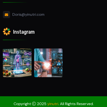
Doris@yinutri.com
Instagram
Copyright
2025
yinutri
. All Rights Reserved.