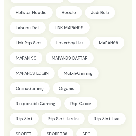
Hellstar Hoodie
Hoodie
Judi Bola
Labubu Doll
LINK MAPAN99
Link Rtp Slot
Loverboy Hat
MAPAN99
MAPAN 99
MAPAN99 DAFTAR
MAPAN99 LOGIN
MobileGaming
OnlineGaming
Organic
ResponsibleGaming
Rtp Gacor
Rtp Slot
Rtp Slot Hari Ini
Rtp Slot Live
SBOBET
SBOBET88
SEO